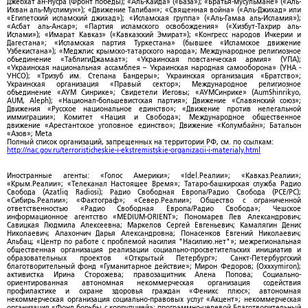
Джебхат ан-Нусра (Фронт победы); «Аль-Каида» («База»); «Братья-мусульмане» («Аль-
Ихван аль-Муслимун»); «Движение Талибан»; «Священная война» («Аль-Джихад» или
«Египетский исламский джихад»); «Исламская группа» («Аль-Гамаа аль-Исламия»);
«Асбат аль-Ансар»; «Партия исламского освобождения» («Хизбут-Тахрир аль-
Ислами»); «Имарат Кавказ» («Кавказский Эмират»); «Конгресс народов Ичкерии и
Дагестана»; «Исламская партия Туркестана» (бывшее «Исламское движение
Узбекистана»); «Меджлис крымско-татарского народа»; Международное религиозное
объединение «ТаблигиДжамаат»; «Украинская повстанческая армия» (УПА);
«Украинская национальная ассамблея – Украинская народная самооборона» (УНА -
УНСО); «Тризуб им. Степана Бандеры»; Украинская организация «Братство»;
Украинская организация «Правый сектор»; Международное религиозное
объединение «АУМ Синрике»; Свидетели Иеговы; «АУМСинрике» (AumShinrikyo,
AUM, Aleph); «Национал-большевистская партия»; Движение «Славянский союз»;
Движения «Русское национальное единство»; «Движение против нелегальной
иммиграции»; Комитет «Нация и Свобода»; Международное общественное
движение «Арестантское уголовное единство»; Движение «Колумбайн»; Батальон
«Азов»; Meta
Полный список организаций, запрещенных на территории РФ, см. по ссылкам:
http://nac.gov.ru/terroristicheskie-i-ekstremistskie-organizacii-i-materialy.html
Иностранные агенты: «Голос Америки»; «Idel.Реалии»; «Кавказ.Реалии»;
«Крым.Реалии»; «Телеканал Настоящее Время»; Татаро-башкирская служба Радио
Свобода (Azatliq Radiosi); Радио Свободная Европа/Радио Свобода (PCE/PC);
«Сибирь.Реалии»; «Фактограф»; «Север.Реалии»; Общество с ограниченной
ответственностью «Радио Свободная Европа/Радио Свобода»; Чешское
информационное агентство «MEDIUM-ORIENT»; Пономарев Лев Александрович;
Савицкая Людмила Алексеевна; Маркелов Сергей Евгеньевич; Камалягин Денис
Николаевич; Апахончич Дарья Александровна; Понасенков Евгений Николаевич;
Альбац; «Центр по работе с проблемой насилия "Насилию.нет"»; межрегиональная
общественная организация реализации социально-просветительских инициатив и
образовательных проектов «Открытый Петербург»; Санкт-Петербургский
благотворительный фонд «Гуманитарное действие»; Мирон Федоров; (Oxxxymiron);
активистка Ирина Сторожева; правозащитник Алена Попова; Социально-
ориентированная автономная некоммерческая организация содействия
профилактике и охране здоровья граждан «Феникс плюс»; автономная
некоммерческая организация социально-правовых услуг «Акцент»; некоммерческая
организация «Фонд борьбы с коррупцией»; программно-целевой Благотворительный