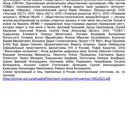
Фонд «СВЕЧА»; Красноярская региональная общественная организация «Мы против
СПИДа»; некоммерческая организация «Фонд защиты прав граждан»; интернет-
издание «Медуза»; «Аналитический центр Юрия Левады» (Левада-центр); ООО
«Альтаир 2021»; ООО «Вега 2021»; ООО «Главный редактор 2021»; ООО «Ромашки
монолит»; M.News World — общественно-политическое медиа;Bellingcat — авторы
многих расследований на основе открытых данных, в том числе про участие России в
войне на Украине; МЕМО — юридическое лицо главреда издания «Кавказский узел»,
которое пишет в том числе о Чечне; Артемий Троицкий; Артур Смолянинов; Сергей
Кирсанов; Анатолий Фурсов; Сергей Ухов; Александр Шелест; ООО "ТЕНЕС";
Гырдымова Елизавета (певица Монеточка); Осечкин Владимир Валерьевич
(Гулагу.нет); Устимов Антон Михайлович; Яганов Ибрагим Хасанбиевич; Харченко
Вадим Михайлович; Беседина Дарья Станиславовна; Проект «T9 NSK»; Илья Прусикин
(Little Big); Дарья Серенко (фемактивистка); Фидель Агумава; Эрдни Омбадыков
(официальный представитель Далай-ламы XIV в России); Рафис Кашапов; ООО
"Философия ненасилия"; Фонд развития цифровых прав; Блогер Николай Соболев;
Ведущий Александр Макашенц; Писатель Елена Прокашева; Екатерина Дудко;
Политолог Павел Мезерин; Рамазанова Земфира Талгатовна (певица Земфира);
Гудков Дмитрий Геннадьевич; Галлямов Аббас Радикович; Намазбаева Татьяна
Валерьевна; Асланян Сергей Степанович; Шпилькин Сергей Александрович;
Казанцева Александра Николаевна; Ривина Анна Валерьевна
Списки организаций и лиц, признанных в России иностранными агентами, см. по
ссылкам:
https://minjust.gov.ru/uploaded/files/reestr-inostrannyih-agentov-10022023.pdf