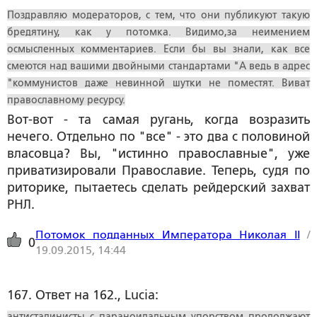
Поздравляю модераторов, с тем, что они публикуют такую
бредятину, как у потомка. Видимо,за неимением
осмысленных комментариев. Если бы вы знали, как все
смеются над вашими двойными стандартами "А ведь в адрес
"коммунистов даже невинной шутки не поместят. Виват
православному ресурсу.
Вот-вот - та самая ругань, когда возразить
нечего. Отдельно по "все" - это два с половиной
власовца? Вы, "истинно православные", уже
приватизировали Православие. Теперь, судя по
риторике, пытаетесь сделать рейдерский захват
РНЛ.
Потомок подданных Императора Николая II
/
0
19.09.2015, 14:44
167. Ответ на 162., Lucia:
антисталинисты с параноидальным упорством продолжают