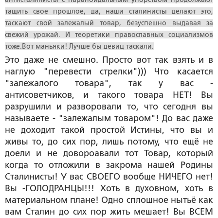
тащить свое прошлое, да, наши сталинисты делают это,
таскают свой залежалый товар, безуспешно выдавая за
свежий урожай. И теоретики православных социализмов
тоже.Вот маньяки! Лучше бы девиц таскали.
Это даже не смешно. Просто вот так взять и в
наглую "перевести стрелки"))) Что касается
"залежалого товара", так у вас -
антисоветчиков, и такого товара НЕТ! Вы
разрушили и разворовали то, что сегодня вы
называете - "залежалым товаром"! До вас даже
не доходит такой простой Истины, что вы и
живы то, до сих пор, лишь потому, что ещё не
доели и не довороавали тот Товар, который
когда то отложили в закрома нашей Родины
Сталинисты! У вас СВОЕГО вообще НИЧЕГО нет!
Вы -ГОЛОДРАНЦЫ!!! Хоть в духовном, хоть в
материальном плане! Одно сплошное нытьё как
вам Сталин до сих пор жить мешает! Вы ВСЕМ