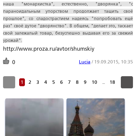
наша "монархистка", естественно, "дворянка", "с
параноидальным упорством продолжает тащить своё
прошлое", со сладострастием надеясь "попробовать ещё
раз" своё дутое "дворянство". В общем, "делает это, таскает
свой залежалый товар, безуспешно выдавая его за свежий
урожай".
http://www.proza.ru/avtor/shumskiy
Lucia
/
19.09.2015, 10:35
0
1
2
3
4
5
6
7
8
9
10
..
18