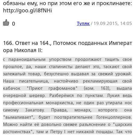
обязаны ему, но при этом его же и проклинаете:
http://goo.gl/i8fNHi
Туляк
/
19.09.2015, 14:05
0
166. Ответ на 164., Потомок подданных Императ
ора Николая II:
с параноидальным упорством продолжают тащить свое
прошлое, да, наши сталинисты делают это, таскают свой
залежалый товар, безуспешно выдавая за свежий урожай.
Наша писательница, настойчиво рекламирующая свой
кабачок "Приют графоманов" (ком. 163), выдала
очередной шедевр. Разберёмся по пунктам. Лукия ведь
профессиональная монархистка, не один раз утирала нос
самому Закатову. Правда, монарх, которого она
"вымаливает", будет поотвратительнее Гогенцоллернов.
Можно найти её довольно свежее разъяснение о "царских
достоинствах", там и Петру I нет никакой пощады. Так что