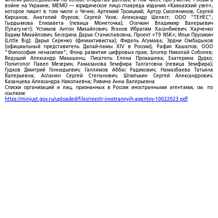
войне на Украине; МЕМО — юридическое лицо главреда издания «Кавказский узел»,
которое пишет в том числе о Чечне; Артемий Троицкий; Артур Смолянинов; Сергей
Кирсанов; Анатолий Фурсов; Сергей Ухов; Александр Шелест; ООО "ТЕНЕС";
Гырдымова Елизавета (певица Монеточка); Осечкин Владимир Валерьевич
(Гулагу.нет); Устимов Антон Михайлович; Яганов Ибрагим Хасанбиевич; Харченко
Вадим Михайлович; Беседина Дарья Станиславовна; Проект «T9 NSK»; Илья Прусикин
(Little Big); Дарья Серенко (фемактивистка); Фидель Агумава; Эрдни Омбадыков
(официальный представитель Далай-ламы XIV в России); Рафис Кашапов; ООО
"Философия ненасилия"; Фонд развития цифровых прав; Блогер Николай Соболев;
Ведущий Александр Макашенц; Писатель Елена Прокашева; Екатерина Дудко;
Политолог Павел Мезерин; Рамазанова Земфира Талгатовна (певица Земфира);
Гудков Дмитрий Геннадьевич; Галлямов Аббас Радикович; Намазбаева Татьяна
Валерьевна; Асланян Сергей Степанович; Шпилькин Сергей Александрович;
Казанцева Александра Николаевна; Ривина Анна Валерьевна
Списки организаций и лиц, признанных в России иностранными агентами, см. по
ссылкам:
https://minjust.gov.ru/uploaded/files/reestr-inostrannyih-agentov-10022023.pdf