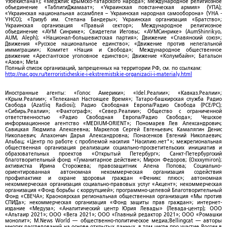
Узбекистана»); «Меджлис крымско-татарского народа»; Международное религиозное
объединение «ТаблигиДжамаат»; «Украинская повстанческая армия» (УПА);
«Украинская национальная ассамблея – Украинская народная самооборона» (УНА -
УНСО); «Тризуб им. Степана Бандеры»; Украинская организация «Братство»;
Украинская организация «Правый сектор»; Международное религиозное
объединение «АУМ Синрике»; Свидетели Иеговы; «АУМСинрике» (AumShinrikyo,
AUM, Aleph); «Национал-большевистская партия»; Движение «Славянский союз»;
Движения «Русское национальное единство»; «Движение против нелегальной
иммиграции»; Комитет «Нация и Свобода»; Международное общественное
движение «Арестантское уголовное единство»; Движение «Колумбайн»; Батальон
«Азов»; Meta
Полный список организаций, запрещенных на территории РФ, см. по ссылкам:
http://nac.gov.ru/terroristicheskie-i-ekstremistskie-organizacii-i-materialy.html
Иностранные агенты: «Голос Америки»; «Idel.Реалии»; «Кавказ.Реалии»;
«Крым.Реалии»; «Телеканал Настоящее Время»; Татаро-башкирская служба Радио
Свобода (Azatliq Radiosi); Радио Свободная Европа/Радио Свобода (PCE/PC);
«Сибирь.Реалии»; «Фактограф»; «Север.Реалии»; Общество с ограниченной
ответственностью «Радио Свободная Европа/Радио Свобода»; Чешское
информационное агентство «MEDIUM-ORIENT»; Пономарев Лев Александрович;
Савицкая Людмила Алексеевна; Маркелов Сергей Евгеньевич; Камалягин Денис
Николаевич; Апахончич Дарья Александровна; Понасенков Евгений Николаевич;
Альбац; «Центр по работе с проблемой насилия "Насилию.нет"»; межрегиональная
общественная организация реализации социально-просветительских инициатив и
образовательных проектов «Открытый Петербург»; Санкт-Петербургский
благотворительный фонд «Гуманитарное действие»; Мирон Федоров; (Oxxxymiron);
активистка Ирина Сторожева; правозащитник Алена Попова; Социально-
ориентированная автономная некоммерческая организация содействия
профилактике и охране здоровья граждан «Феникс плюс»; автономная
некоммерческая организация социально-правовых услуг «Акцент»; некоммерческая
организация «Фонд борьбы с коррупцией»; программно-целевой Благотворительный
Фонд «СВЕЧА»; Красноярская региональная общественная организация «Мы против
СПИДа»; некоммерческая организация «Фонд защиты прав граждан»; интернет-
издание «Медуза»; «Аналитический центр Юрия Левады» (Левада-центр); ООО
«Альтаир 2021»; ООО «Вега 2021»; ООО «Главный редактор 2021»; ООО «Ромашки
монолит»; M.News World — общественно-политическое медиа;Bellingcat — авторы
многих расследований на основе открытых данных, в том числе про участие России в