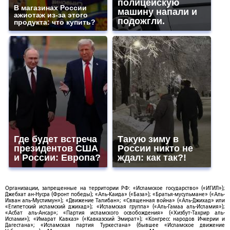
полицейскую
В магазинах России
машину напали и
ажиотаж из-за этого
подожгли.
продукта: что купить?
Где будет встреча
Такую зиму в
президентов США
России никто не
и России: Европа?
ждал: как так?!
Организации, запрещенные на территории РФ: «Исламское государство» («ИГИЛ»);
Джебхат ан-Нусра (Фронт победы); «Аль-Каида» («База»); «Братья-мусульмане» («Аль-
Ихван аль-Муслимун»); «Движение Талибан»; «Священная война» («Аль-Джихад» или
«Египетский исламский джихад»); «Исламская группа» («Аль-Гамаа аль-Исламия»);
«Асбат аль-Ансар»; «Партия исламского освобождения» («Хизбут-Тахрир аль-
Ислами»); «Имарат Кавказ» («Кавказский Эмират»); «Конгресс народов Ичкерии и
Дагестана»; «Исламская партия Туркестана» (бывшее «Исламское движение