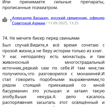
Или принимаете сильные препараты,
прописанные психиатром.
Александр Васькин, русский священник, офицер
1
Советской Армии
/
11.09.2025, 13:25
74. Не мечите бисер перед свиньями  
Был случай.Видите,я всё время сочетаю с
прозой жизни,а не беру истории только из книг.
У нас неподалёку есть монастырь и там
живоносный многострадальный
источник,редкий сам по себе.И там мне,так
получилось,что разговорился с монахиней.И
стал говорить подобными выражениями,то
рядом стоящий приехавший со мной
басурманин это услышал и затаил такую
злобу.Выше некуда.А дело касалось
распоряжения засыпать этот освящённый и