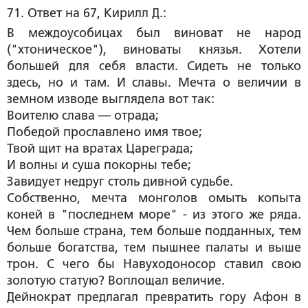
71. Ответ на 67, Кирилл Д.:
В междоусобицах был виноват не народ
("хтоническое"), виноваты князья. Хотели
большей для себя власти. Сидеть не только
здесь, но и там. И славы. Мечта о величии в
земном изводе выглядела вот так:
Воителю слава — отрада;
Победой прославлено имя твое;
Твой щит на вратах Цареграда;
И волны и суша покорны тебе;
Завидует недруг столь дивной судьбе.
Собственно, мечта монголов омыть копыта
коней в "последнем море" - из этого же ряда.
Чем больше страна, тем больше подданных, тем
больше богатства, тем пышнее палаты и выше
трон. С чего бы Навуходоносор ставил свою
золотую статую? Воплощал величие.
Дейнократ предлагал превратить гору Афон в