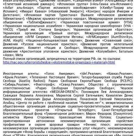
Ихван аль-Муслимун»); «Движение Талибан»; «Священная война» («Аль-Джихад» или
«Египетский исламский джихад»); «Исламская группа» («Аль-Гамаа аль-Исламия»);
«Асбат аль-Ансар»; «Партия исламского освобождения» («Хизбут-Тахрир аль-
Ислами»); «Имарат Кавказ» («Кавказский Эмират»); «Конгресс народов Ичкерии и
Дагестана»; «Исламская партия Туркестана» (бывшее «Исламское движение
Узбекистана»); «Меджлис крымско-татарского народа»; Международное религиозное
объединение «ТаблигиДжамаат»; «Украинская повстанческая армия» (УПА);
«Украинская национальная ассамблея – Украинская народная самооборона» (УНА -
УНСО); «Тризуб им. Степана Бандеры»; Украинская организация «Братство»;
Украинская организация «Правый сектор»; Международное религиозное
объединение «АУМ Синрике»; Свидетели Иеговы; «АУМСинрике» (AumShinrikyo,
AUM, Aleph); «Национал-большевистская партия»; Движение «Славянский союз»;
Движения «Русское национальное единство»; «Движение против нелегальной
иммиграции»; Комитет «Нация и Свобода»; Международное общественное
движение «Арестантское уголовное единство»; Движение «Колумбайн»; Батальон
«Азов»; Meta
Полный список организаций, запрещенных на территории РФ, см. по ссылкам:
http://nac.gov.ru/terroristicheskie-i-ekstremistskie-organizacii-i-materialy.html
Иностранные агенты: «Голос Америки»; «Idel.Реалии»; «Кавказ.Реалии»;
«Крым.Реалии»; «Телеканал Настоящее Время»; Татаро-башкирская служба Радио
Свобода (Azatliq Radiosi); Радио Свободная Европа/Радио Свобода (PCE/PC);
«Сибирь.Реалии»; «Фактограф»; «Север.Реалии»; Общество с ограниченной
ответственностью «Радио Свободная Европа/Радио Свобода»; Чешское
информационное агентство «MEDIUM-ORIENT»; Пономарев Лев Александрович;
Савицкая Людмила Алексеевна; Маркелов Сергей Евгеньевич; Камалягин Денис
Николаевич; Апахончич Дарья Александровна; Понасенков Евгений Николаевич;
Альбац; «Центр по работе с проблемой насилия "Насилию.нет"»; межрегиональная
общественная организация реализации социально-просветительских инициатив и
образовательных проектов «Открытый Петербург»; Санкт-Петербургский
благотворительный фонд «Гуманитарное действие»; Мирон Федоров; (Oxxxymiron);
активистка Ирина Сторожева; правозащитник Алена Попова; Социально-
ориентированная автономная некоммерческая организация содействия
профилактике и охране здоровья граждан «Феникс плюс»; автономная
некоммерческая организация социально-правовых услуг «Акцент»; некоммерческая
организация «Фонд борьбы с коррупцией»; программно-целевой Благотворительный
Фонд «СВЕЧА»; Красноярская региональная общественная организация «Мы против