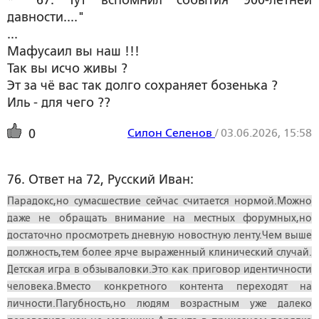
* "67. Тут вспомнил события 900-летней
давности...."
...
Мафусаил вы наш !!!
Так вы исчо живы ?
Эт за чё вас так долго сохраняет бозенька ?
Иль - для чего ??
Силон Селенов
/
03.06.2026, 15:58
0
76. Ответ на 72, Русский Иван:
Парадокс,но сумасшествие сейчас считается нормой.Можно
даже не обращать внимание на местных форумных,но
достаточно просмотреть дневную новостную ленту.Чем выше
должность,тем более ярче выраженный клинический случай.
Детская игра в обзываловки.Это как приговор идентичности
человека.Вместо конкретного контента переходят на
личности.Пагубность,но людям возрастным уже далеко