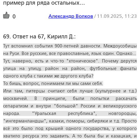
пример для ряда остальных…
Александр Волков
/
11.09.2025, 11:23
0
69. Ответ на 67, Кирилл Д.:
Тут вспомнил события 900-летней давности. Междоусобицы
на Руси. Все русские, все православные, язык один. Однако...
Тут, наверно, есть и что-то "хтоническое". Почему дерутся
улица на улицу, район на район, футбольные фанаты
одного клуба с такими же другого клуба?
То бишь, вопрос, понимаем ли мы сами себя.
Или там, питерцы считают себя лучше (культурнее и т.д.)
москвичей. В принципе, были попытки раскачать
сепаратизм и внутри "большой" России и великорусского
народа. "Уральская республика", новгородцы,
"ингерманландцы", казаки, поморы, сибиряки и т.д. Просто
всё это было под крышей одного государства, у которого
хватило ресурса это задавить. А то была бы и казацкая, и