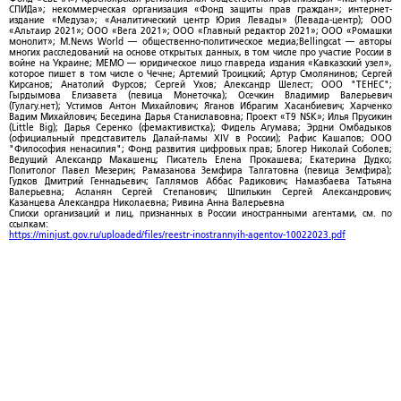
СПИДа»; некоммерческая организация «Фонд защиты прав граждан»; интернет-
издание «Медуза»; «Аналитический центр Юрия Левады» (Левада-центр); ООО
«Альтаир 2021»; ООО «Вега 2021»; ООО «Главный редактор 2021»; ООО «Ромашки
монолит»; M.News World — общественно-политическое медиа;Bellingcat — авторы
многих расследований на основе открытых данных, в том числе про участие России в
войне на Украине; МЕМО — юридическое лицо главреда издания «Кавказский узел»,
которое пишет в том числе о Чечне; Артемий Троицкий; Артур Смолянинов; Сергей
Кирсанов; Анатолий Фурсов; Сергей Ухов; Александр Шелест; ООО "ТЕНЕС";
Гырдымова Елизавета (певица Монеточка); Осечкин Владимир Валерьевич
(Гулагу.нет); Устимов Антон Михайлович; Яганов Ибрагим Хасанбиевич; Харченко
Вадим Михайлович; Беседина Дарья Станиславовна; Проект «T9 NSK»; Илья Прусикин
(Little Big); Дарья Серенко (фемактивистка); Фидель Агумава; Эрдни Омбадыков
(официальный представитель Далай-ламы XIV в России); Рафис Кашапов; ООО
"Философия ненасилия"; Фонд развития цифровых прав; Блогер Николай Соболев;
Ведущий Александр Макашенц; Писатель Елена Прокашева; Екатерина Дудко;
Политолог Павел Мезерин; Рамазанова Земфира Талгатовна (певица Земфира);
Гудков Дмитрий Геннадьевич; Галлямов Аббас Радикович; Намазбаева Татьяна
Валерьевна; Асланян Сергей Степанович; Шпилькин Сергей Александрович;
Казанцева Александра Николаевна; Ривина Анна Валерьевна
Списки организаций и лиц, признанных в России иностранными агентами, см. по
ссылкам:
https://minjust.gov.ru/uploaded/files/reestr-inostrannyih-agentov-10022023.pdf