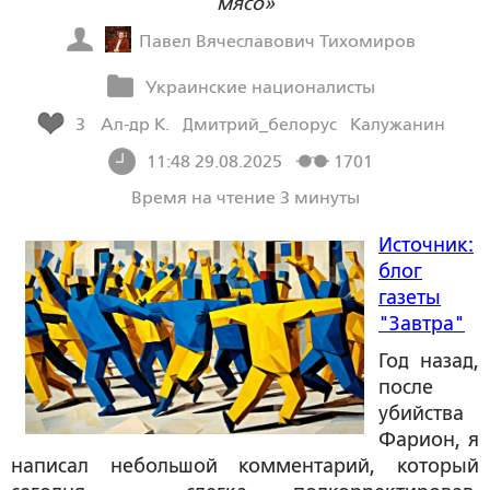
мясо»
Павел Вячеславович Тихомиров
Украинские националисты
3
Ал-др К.
Дмитрий_белорус
Калужанин
11:48 29.08.2025
1701
Время на чтение 3 минуты
Источник:
блог
газеты
"Завтра"
Год назад,
после
убийства
Фарион, я
написал небольшой комментарий, который