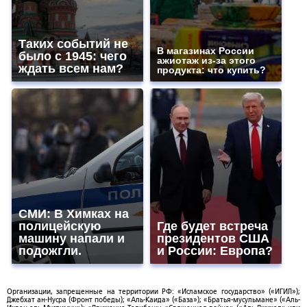
Таких событий не
В магазинах России
было с 1945: чего
ажиотаж из-за этого
ждать всем нам?
продукта: что купить?
СМИ: В Химках на
полицейскую
Где будет встреча
машину напали и
президентов США
подожгли.
и России: Европа?
Организации, запрещенные на территории РФ: «Исламское государство» («ИГИЛ»);
Джебхат ан-Нусра (Фронт победы); «Аль-Каида» («База»); «Братья-мусульмане» («Аль-