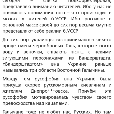
сегодня – слегка подкорректировав,
представляю вниманию читателей. Ибо у нас не
появилось понимания того – что происходит в
мозгах у жителей б.УССР. Ибо россияне в
основной массе своей до сих пор весьма смутно
представляют себе реалии б.УССР
До сих пор украинцы воспринимаются чем-то
вроде смеси чернобровых Галь, которые носят
воду и веночки, спiвають пiснi... с некими
зигующими персонажами из Бандерштадта.
«Бандерштадтом» вна Украине раньше
назывались три области Восточной Галычины.
Между тем русофобия вна Украине была
присуща скорее русскомовным киевлянам и
жителям Днепро***овска. Причём эта
русофобия мотивировалась чувством своего
превосходства над кацапами.
Галычане тоже не любят нас, Русских. Но там