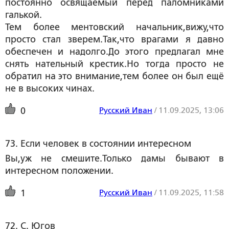
постоянно освящаемый перед паломниками
галькой.
Тем более ментовский начальник,вижу,что
просто стал зверем.Так,что врагами я давно
обеспечен и надолго.До этого предлагал мне
снять нательный крестик.Но тогда просто не
обратил на это внимание,тем более он был ещё
не в высоких чинах.
Русский Иван
/
11.09.2025, 13:06
0
73. Если человек в состоянии интересном  
Вы,уж не смешите.Только дамы бывают в
интересном положении.
Русский Иван
/
11.09.2025, 11:58
1
72. С. Югов  