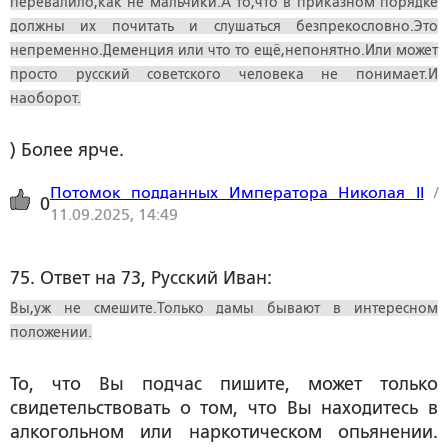
перевалило,как не мальчики.А то,что в приказном порядке
должны их почитать и слушаться безпрекословно.Это
непременно.Деменция или что то ещё,непонятно.Или может
просто русский советского человека не понимает.И
наоборот.
) Более ярче.
Потомок подданных Императора Николая II
/
0
11.09.2025, 14:49
75. Ответ на 73, Русский Иван:
Вы,уж не смешите.Только дамы бывают в интересном
положении.
То, что Вы подчас пишите, может только
свидетельствовать о том, что Вы находитесь в
алкогольном или наркотическом опьянении.