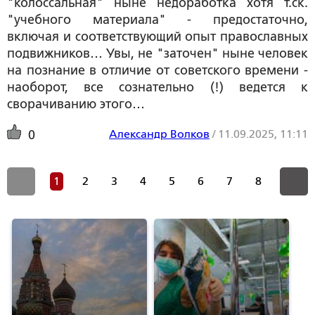
"колоссальная" ныне недоработка хотя т.ск.
"учебного материала" - предостаточно,
включая и соответствующий опыт православных
подвижников… Увы, не "заточен" ныне человек
на познание в отличие от советского времени -
наоборот, все сознательно (!) ведется к
сворачиванию этого…
Александр Волков
/
11.09.2025, 11:11
0
1
2
3
4
5
6
7
8