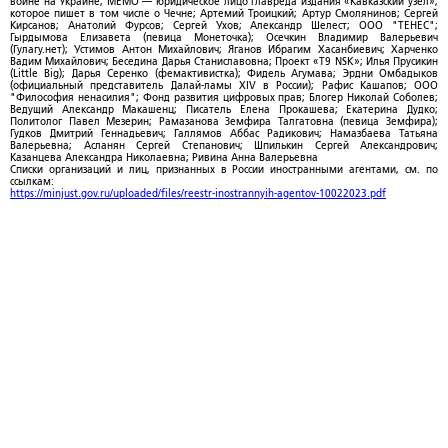
войне на Украине; МЕМО — юридическое лицо главреда издания «Кавказский узел»,
которое пишет в том числе о Чечне; Артемий Троицкий; Артур Смолянинов; Сергей
Кирсанов; Анатолий Фурсов; Сергей Ухов; Александр Шелест; ООО "ТЕНЕС";
Гырдымова Елизавета (певица Монеточка); Осечкин Владимир Валерьевич
(Гулагу.нет); Устимов Антон Михайлович; Яганов Ибрагим Хасанбиевич; Харченко
Вадим Михайлович; Беседина Дарья Станиславовна; Проект «T9 NSK»; Илья Прусикин
(Little Big); Дарья Серенко (фемактивистка); Фидель Агумава; Эрдни Омбадыков
(официальный представитель Далай-ламы XIV в России); Рафис Кашапов; ООО
"Философия ненасилия"; Фонд развития цифровых прав; Блогер Николай Соболев;
Ведущий Александр Макашенц; Писатель Елена Прокашева; Екатерина Дудко;
Политолог Павел Мезерин; Рамазанова Земфира Талгатовна (певица Земфира);
Гудков Дмитрий Геннадьевич; Галлямов Аббас Радикович; Намазбаева Татьяна
Валерьевна; Асланян Сергей Степанович; Шпилькин Сергей Александрович;
Казанцева Александра Николаевна; Ривина Анна Валерьевна
Списки организаций и лиц, признанных в России иностранными агентами, см. по
ссылкам:
https://minjust.gov.ru/uploaded/files/reestr-inostrannyih-agentov-10022023.pdf