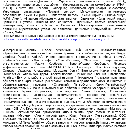
объединение «ТаблигиДжамаат»; «Украинская повстанческая армия» (УПА);
«Украинская национальная ассамблея – Украинская народная самооборона» (УНА -
УНСО); «Тризуб им. Степана Бандеры»; Украинская организация «Братство»;
Украинская организация «Правый сектор»; Международное религиозное
объединение «АУМ Синрике»; Свидетели Иеговы; «АУМСинрике» (AumShinrikyo,
AUM, Aleph); «Национал-большевистская партия»; Движение «Славянский союз»;
Движения «Русское национальное единство»; «Движение против нелегальной
иммиграции»; Комитет «Нация и Свобода»; Международное общественное
движение «Арестантское уголовное единство»; Движение «Колумбайн»; Батальон
«Азов»; Meta
Полный список организаций, запрещенных на территории РФ, см. по ссылкам:
http://nac.gov.ru/terroristicheskie-i-ekstremistskie-organizacii-i-materialy.html
Иностранные агенты: «Голос Америки»; «Idel.Реалии»; «Кавказ.Реалии»;
«Крым.Реалии»; «Телеканал Настоящее Время»; Татаро-башкирская служба Радио
Свобода (Azatliq Radiosi); Радио Свободная Европа/Радио Свобода (PCE/PC);
«Сибирь.Реалии»; «Фактограф»; «Север.Реалии»; Общество с ограниченной
ответственностью «Радио Свободная Европа/Радио Свобода»; Чешское
информационное агентство «MEDIUM-ORIENT»; Пономарев Лев Александрович;
Савицкая Людмила Алексеевна; Маркелов Сергей Евгеньевич; Камалягин Денис
Николаевич; Апахончич Дарья Александровна; Понасенков Евгений Николаевич;
Альбац; «Центр по работе с проблемой насилия "Насилию.нет"»; межрегиональная
общественная организация реализации социально-просветительских инициатив и
образовательных проектов «Открытый Петербург»; Санкт-Петербургский
благотворительный фонд «Гуманитарное действие»; Мирон Федоров; (Oxxxymiron);
активистка Ирина Сторожева; правозащитник Алена Попова; Социально-
ориентированная автономная некоммерческая организация содействия
профилактике и охране здоровья граждан «Феникс плюс»; автономная
некоммерческая организация социально-правовых услуг «Акцент»; некоммерческая
организация «Фонд борьбы с коррупцией»; программно-целевой Благотворительный
Фонд «СВЕЧА»; Красноярская региональная общественная организация «Мы против
СПИДа»; некоммерческая организация «Фонд защиты прав граждан»; интернет-
издание «Медуза»; «Аналитический центр Юрия Левады» (Левада-центр); ООО
«Альтаир 2021»; ООО «Вега 2021»; ООО «Главный редактор 2021»; ООО «Ромашки
монолит»; M.News World — общественно-политическое медиа;Bellingcat — авторы
многих расследований на основе открытых данных, в том числе про участие России в