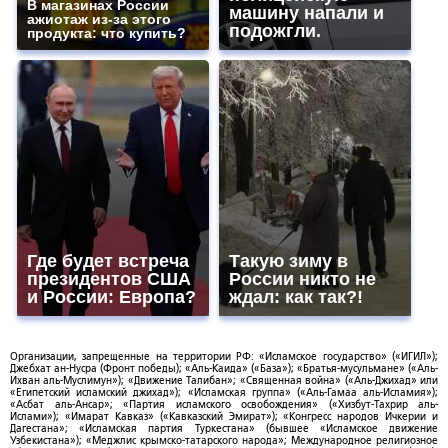
В магазинах России
машину напали и
ажиотаж из-за этого
подожгли.
продукта: что купить?
Где будет встреча
Такую зиму в
президентов США
России никто не
и России: Европа?
ждал: как так?!
Организации, запрещенные на территории РФ: «Исламское государство» («ИГИЛ»);
Джебхат ан-Нусра (Фронт победы); «Аль-Каида» («База»); «Братья-мусульмане» («Аль-
Ихван аль-Муслимун»); «Движение Талибан»; «Священная война» («Аль-Джихад» или
«Египетский исламский джихад»); «Исламская группа» («Аль-Гамаа аль-Исламия»);
«Асбат аль-Ансар»; «Партия исламского освобождения» («Хизбут-Тахрир аль-
Ислами»); «Имарат Кавказ» («Кавказский Эмират»); «Конгресс народов Ичкерии и
Дагестана»; «Исламская партия Туркестана» (бывшее «Исламское движение
Узбекистана»); «Меджлис крымско-татарского народа»; Международное религиозное