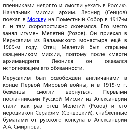
пленниками недолго и смогли уехать в Россию.
Начальник миссии архим. Леонид (Сенцов)
поехал в
Москву
на Поместный Собор в 1917-м
г. и там скоропостижно скончался. Его место
занял игумен Мелетий (Розов). Он приехал в
Иерусалим из Валаамского монастыря ещё в
1909-м году. Отец Мелетий был старшим
священником миссии, поэтому после смерти
архимандрита Леонида он оказался
исполняющим его обязанности.
Иерусалим был освобожден англичанами в
конце Первой Мировой войны, и в 1919-м г.
беженцы смогли вернуться. Первыми
посланниками Русской Миссии из Александрии
стали как раз отец Мелетий (Розов) и его
иеродиакон Серафим (Сендецкий), снабженные
бумагами от русского консула в Александрии
А.А. Смирнова.