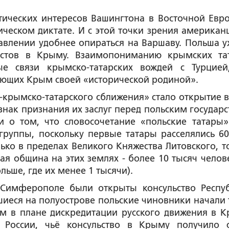
ических интересов Вашингтона в Восточной Евро
ическом диктате. И с этой точки зрения американ
влении удобнее опираться на Варшаву. Польша у
мистов в Крыму. Взаимопониманию крымских та
ые связи крымско-татарских вождей с Турцией
тающих Крым своей «исторической родиной».
-крымско-татарского сближения» стало открытие в
 знак признания их заслуг перед польским государс
 о том, что словосочетание «польские татары»
группы, поскольку первые татары расселялись 60
ько в пределах Великого Княжества Литовского, то
ая община на этих землях - более 10 тысяч челове
ольше, где их менее 1 тысячи).
 Симферополе были открыты консульство Респу
иеся на полуострове польские чиновники начали 
м в плане дискредитации русского движения в К
 России, чьё консульство в Крыму получило с