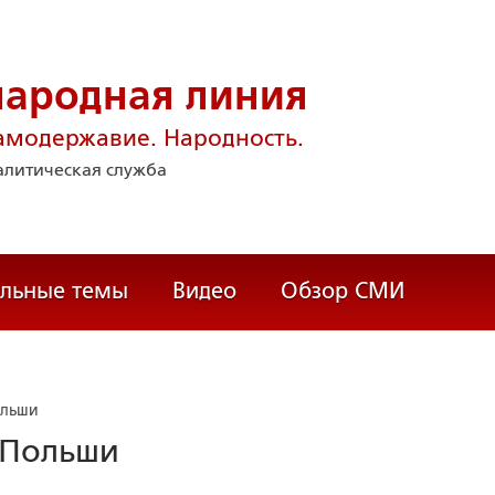
народная линия
амодержавие. Народность.
литическая служба
альные темы
Видео
Обзор СМИ
ольши
 Польши