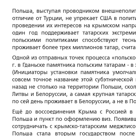
Польша, выступая проводником внешнеполит
отличие от Турции, не упрекает США в полит
проведении их интересов на крымском напра
один год поддерживает татарских экстре
польскими политиками способствуют тесн
проживает более трех миллионов татар, счи
Одной из отправных точек процесса «польско
г. в Гданьске памятника польским татарам - в
(Инициаторы установки памятника умолчали
совсем точное название этой субэтнической 
назад не столько на территории Польши, скол
Литвы и Белоруссии, а самая крупная татарск
по сей день проживает в Белоруссии, а не в П
Ещё до воссоединения Крыма с Россией в
Польша и пункт по оформлению виз. Появивш
сотрудничать с крымско-татарским меджлисо
Польша стала вторым государством после