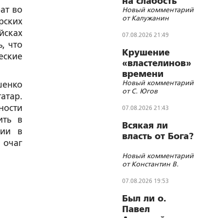
на слабость
ат во
Новый комментарий
от Калужанин
рских
йсках
07.08.2026 21:49
, что
Крушение
еские
«властелинов»
времени
Новый комментарий
шенко
от С. Югов
тар.
ности
07.08.2026 21:43
ить в
Всякая ли
нии в
власть от Бога?
 очаг
Новый комментарий
от Константин В.
07.08.2026 19:53
Был ли о.
Павел