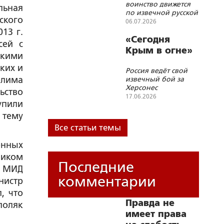
воинство движется
льная
бессмертия»
по извечной русской
ского
дороге от
06.07.2026
измученной дымами
13 г.
и пожарами земли к
«Сегодня
сей с
Царствию
Крым в огне»
скими
Небесному
ких и
Россия ведёт свой
елима
извечный бой за
Херсонес
ьство
17.06.2026
упили
 тему
Все статьи темы
енных
щиком
Последние
е МИД
комментарии
нистр
л, что
Правда не
поляк
имеет права