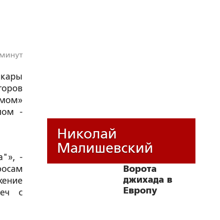
 минут
нкары
торов
змом»
мом -
Николай
Малишевский
"», -
росам
Ворота
джихада в
жение
Европу
реч с