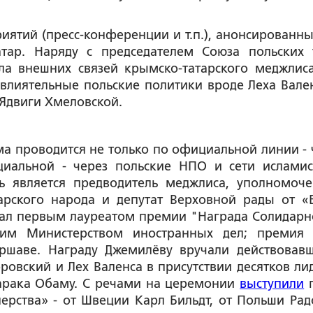
риятий (пресс-конференции и т.п.), анонсированны
тар. Наряду с председателем Союза польских 
ла внешних связей крымско-татарского меджлис
влиятельные польские политики вроде Леха Вале
 Ядвиги Хмеловской.
а проводится не только по официальной линии - 
иальной - через польские НПО и сети исламис
ь является предводитель меджлиса, уполномоч
арского народа и депутат Верховной рады от «
ал первым лауреатом премии "Награда Солидарн
ьским Министерством иностранных дел; премия
ршаве. Награду Джемилёву вручали действовав
вский и Лех Валенса в присутствии десятков ли
Барака Обаму. С речами на церемонии
выступили
г
ерства» - от Швеции Карл Бильдт, от Польши Рад