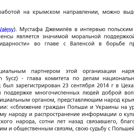
х работой на крымском направлении, можно выд
Wałęsy
). Мустафа Джемилёв в интервью польски
ленсы является значимой моральной поддержко
идарности» во главе с Валенсой в борьбе п
циальным партнером этой организации нар
 Sycz) - глава комитета по делам националь
был зарегистрирован 23 сентября 2014 г в Цеха
ря поддержке многочисленных людей доброй вол
фициальным органом, представляющим народ кры
ии: «сближение граждан Польши и Украины на у
му народу и распространение информации о куль
ского народа, сотни лет назад связавшего, благ
м и общественным связям, свою судьбу с Польшей