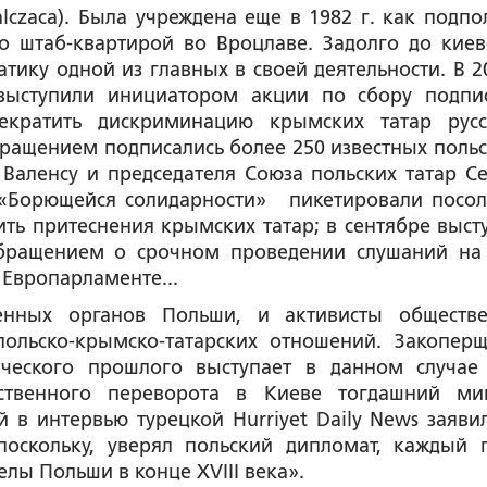
alczaca). Была учреждена еще в 1982 г. как подпо
о штаб-квартирой во Вроцлаве. Задолго до киев
тику одной из главных в своей деятельности. В 20
 выступили инициатором акции по сбору подпи
екратить дискриминацию крымских татар рус
бращением подписались более 250 известных польс
Валенсу и председателя Союза польских татар С
ы «Борющейся солидарности» пикетировали посол
ть притеснения крымских татар; в сентябре выст
бращением о срочном проведении слушаний на
Европарламенте...
венных органов Польши, и активисты обществ
польско-крымско-татарских отношений. Закопер
ического прошлого выступает в данном случа
рственного переворота в Киеве тогдашний ми
й в интервью турецкой
Hurriyet Daily News
заяви
поскольку, уверял польский дипломат, каждый 
елы Польши в конце XVIII века».