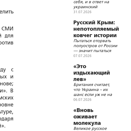
себя, и в ответ на
украинский
елить
национализм стать
31.07.2026
не русскими
великороссами, а
Русский Крым:
быть русскими во
м СМИ
непотопляемый
всей полноте
ковчег истории
й для
Пытаться оторвать
ротив
полуостров от России
— значит пытаться
вырвать само сердце
07.07.2026
нашей веры и
культуры
«Это
яду с
издыхающий
ных и
лев»
нове;
Британия считает,
что Украина – их
и». В
шанс если уж не на
мских
возрождение, то на
06.07.2026
ровне
продолжение своей
исторической судьбы
«Вновь
туре,
в мировой политике
оживает
одаря
молекула
».
Великое русское
русского