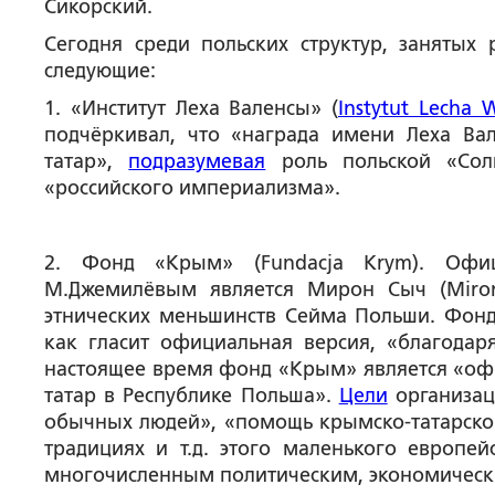
Сикорский.
Сегодня среди польских структур, заняты
следующие:
1. «Институт Леха Валенсы» (
Instytut Lecha 
подчёркивал, что «награда имени Леха Ва
татар»,
подразумевая
роль польской «Сол
«российского империализма».
2. Фонд «Крым» (Fundacja Krym). Офи
М.Джемилёвым является Мирон Сыч (Miron
этнических меньшинств Сейма Польши. Фонд 
как гласит официальная версия, «благода
настоящее время фонд «Крым» является «о
татар в Республике Польша».
Цели
организац
обычных людей», «помощь крымско-татарско
традициях и т.д. этого маленького европей
многочисленным политическим, экономически