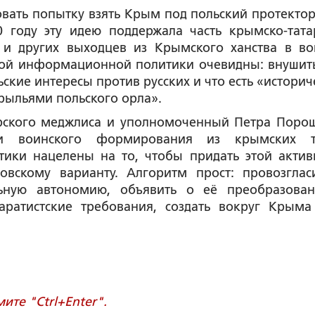
ать попытку взять Крым под польский протектор
 году эту идею поддержала часть крымско-тата
р и других выходцев из Крымского ханства в во
акой информационной политики очевидны: внушить
ские интересы против русских и что есть «историч
рыльями польского орла».
арского меджлиса и уполномоченный Петра Поро
 воинского формирования из крымских та
ики нацелены на то, чтобы придать этой актив
вскому варианту. Алгоритм прост: провозглас
льную автономию, объявить о её преобразова
ратистские требования, создать вокруг Крыма
те "Ctrl+Enter".