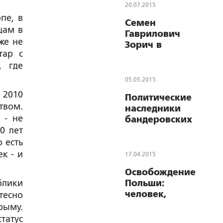
20.07.2015
пе, в
Семен
цам в
Гаврилович
же не
Зорич в
тар с
исторической
, где
судьбе Белой
Руси
05.05.2015
 2010
Политические
твом.
наследники
 - не
бандеровских
0 лет
убийц наносят
пощечину
 есть
Польше
к - и
17.04.2015
Освобождение
блики
Польши:
человек,
тесно
спасший
рыму.
Краков
татус