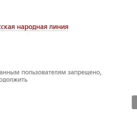
сская народная линия
ванным пользователям запрещено,
родолжить