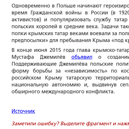
Одновременно в Польше начинают героизиров
время Гражданской войны в России (в 1920
активистов) и популяризовать службу тата
польских королей в средние века. Задачи т
полки крымских татар веками воевали за поль
предпосылки» для пребывания Крыма «под к
В конце июня 2015 года глава крымско-тат
Мустафа Джемилёв
объявил
о создании
Поддерживающие Джемилёва польские полит
форму борьбы за «независимость» по косо
российском Крыму татарскую территориа
национальную автономию и, выдвинув сепа
обширного международного конфликта.
Источник
Заметили ошибку? Выделите фрагмент и нажми