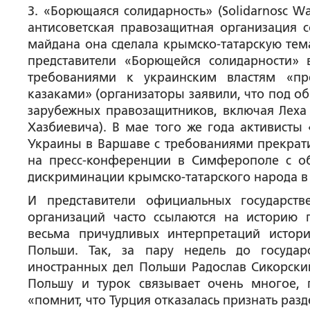
3. «Борющаяся солидарность» (Solidarnosc W
антисоветская правозащитная организация с
майдана она сделала крымско-татарскую тема
представители «Борющейся солидарности»
требованиями к украинским властям «пр
казаками» (организаторы заявили, что под о
зарубежных правозащитников, включая Леха 
Хазбиевича). В мае того же года активист
Украины в Варшаве с требованиями прекрати
на пресс-конференции в Симферополе с о
дискриминации крымско-татарского народа в 
И представители официальных государст
организаций часто ссылаются на историю 
весьма причудливых интерпретаций истор
Польши. Так, за пару недель до госуда
иностранных дел Польши Радослав Сикорски
Польшу и турок связывает очень многое, 
«помнит, что Турция отказалась признать разд