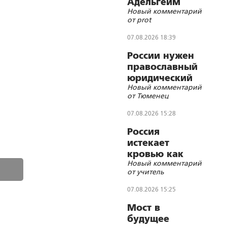
Адельгейм
Новый комментарий
членом
от prot
кочетковского
братства?
07.08.2026 18:39
России нужен
православный
юридический
Новый комментарий
СОБР
от Тюменец
07.08.2026 15:28
Россия
истекает
кровью как
Новый комментарий
жертвенное
от учитель
животное?
07.08.2026 15:25
Мост в
будущее