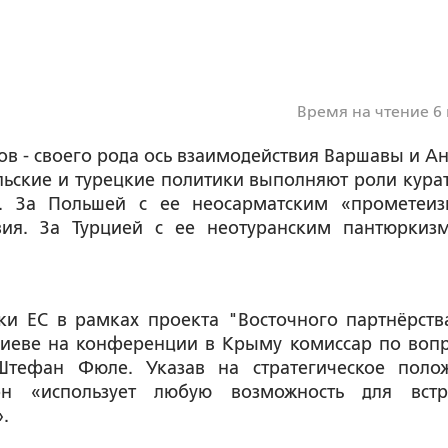
Время на чтение 6
в - своего рода ось взаимодействия Варшавы и А
льские и турецкие политики выполняют роли кура
а». За Польшей с ее неосарматским «прометеи
вия. За Турцией с ее неотуранским пантюркиз
и ЕС в рамках проекта "Восточного партнёрства
 Киеве на конференции в Крыму комиссар по воп
Штефан Фюле. Указав на стратегическое поло
он «использует любую возможность для вст
.