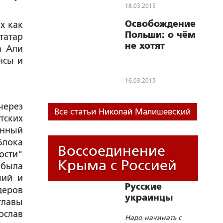
18.03.2015
Освобождение
х как
Польши: о чём
татар
не хотят
а Али
помнить люди
нсы и
без совести
16.03.2015
через
Все статьи Николай Малишевский
тских
енный
Блока
Воссоединение
ости"
Крыма с Россией
 была
ший и
Русские
деров
украинцы
лавы
ослав
Надо начинать с