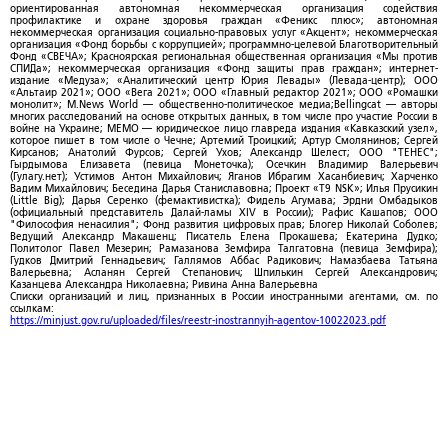
ориентированная автономная некоммерческая организация содействия
профилактике и охране здоровья граждан «Феникс плюс»; автономная
некоммерческая организация социально-правовых услуг «Акцент»; некоммерческая
организация «Фонд борьбы с коррупцией»; программно-целевой Благотворительный
Фонд «СВЕЧА»; Красноярская региональная общественная организация «Мы против
СПИДа»; некоммерческая организация «Фонд защиты прав граждан»; интернет-
издание «Медуза»; «Аналитический центр Юрия Левады» (Левада-центр); ООО
«Альтаир 2021»; ООО «Вега 2021»; ООО «Главный редактор 2021»; ООО «Ромашки
монолит»; M.News World — общественно-политическое медиа;Bellingcat — авторы
многих расследований на основе открытых данных, в том числе про участие России в
войне на Украине; МЕМО — юридическое лицо главреда издания «Кавказский узел»,
которое пишет в том числе о Чечне; Артемий Троицкий; Артур Смолянинов; Сергей
Кирсанов; Анатолий Фурсов; Сергей Ухов; Александр Шелест; ООО "ТЕНЕС";
Гырдымова Елизавета (певица Монеточка); Осечкин Владимир Валерьевич
(Гулагу.нет); Устимов Антон Михайлович; Яганов Ибрагим Хасанбиевич; Харченко
Вадим Михайлович; Беседина Дарья Станиславовна; Проект «T9 NSK»; Илья Прусикин
(Little Big); Дарья Серенко (фемактивистка); Фидель Агумава; Эрдни Омбадыков
(официальный представитель Далай-ламы XIV в России); Рафис Кашапов; ООО
"Философия ненасилия"; Фонд развития цифровых прав; Блогер Николай Соболев;
Ведущий Александр Макашенц; Писатель Елена Прокашева; Екатерина Дудко;
Политолог Павел Мезерин; Рамазанова Земфира Талгатовна (певица Земфира);
Гудков Дмитрий Геннадьевич; Галлямов Аббас Радикович; Намазбаева Татьяна
Валерьевна; Асланян Сергей Степанович; Шпилькин Сергей Александрович;
Казанцева Александра Николаевна; Ривина Анна Валерьевна
Списки организаций и лиц, признанных в России иностранными агентами, см. по
ссылкам:
https://minjust.gov.ru/uploaded/files/reestr-inostrannyih-agentov-10022023.pdf