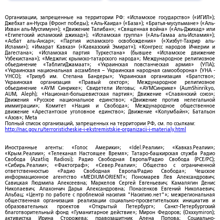
Организации, запрещенные на территории РФ: «Исламское государство» («ИГИЛ»);
Джебхат ан-Нусра (Фронт победы); «Аль-Каида» («База»); «Братья-мусульмане» («Аль-
Ихван аль-Муслимун»); «Движение Талибан»; «Священная война» («Аль-Джихад» или
«Египетский исламский джихад»); «Исламская группа» («Аль-Гамаа аль-Исламия»);
«Асбат аль-Ансар»; «Партия исламского освобождения» («Хизбут-Тахрир аль-
Ислами»); «Имарат Кавказ» («Кавказский Эмират»); «Конгресс народов Ичкерии и
Дагестана»; «Исламская партия Туркестана» (бывшее «Исламское движение
Узбекистана»); «Меджлис крымско-татарского народа»; Международное религиозное
объединение «ТаблигиДжамаат»; «Украинская повстанческая армия» (УПА);
«Украинская национальная ассамблея – Украинская народная самооборона» (УНА -
УНСО); «Тризуб им. Степана Бандеры»; Украинская организация «Братство»;
Украинская организация «Правый сектор»; Международное религиозное
объединение «АУМ Синрике»; Свидетели Иеговы; «АУМСинрике» (AumShinrikyo,
AUM, Aleph); «Национал-большевистская партия»; Движение «Славянский союз»;
Движения «Русское национальное единство»; «Движение против нелегальной
иммиграции»; Комитет «Нация и Свобода»; Международное общественное
движение «Арестантское уголовное единство»; Движение «Колумбайн»; Батальон
«Азов»; Meta
Полный список организаций, запрещенных на территории РФ, см. по ссылкам:
http://nac.gov.ru/terroristicheskie-i-ekstremistskie-organizacii-i-materialy.html
Иностранные агенты: «Голос Америки»; «Idel.Реалии»; «Кавказ.Реалии»;
«Крым.Реалии»; «Телеканал Настоящее Время»; Татаро-башкирская служба Радио
Свобода (Azatliq Radiosi); Радио Свободная Европа/Радио Свобода (PCE/PC);
«Сибирь.Реалии»; «Фактограф»; «Север.Реалии»; Общество с ограниченной
ответственностью «Радио Свободная Европа/Радио Свобода»; Чешское
информационное агентство «MEDIUM-ORIENT»; Пономарев Лев Александрович;
Савицкая Людмила Алексеевна; Маркелов Сергей Евгеньевич; Камалягин Денис
Николаевич; Апахончич Дарья Александровна; Понасенков Евгений Николаевич;
Альбац; «Центр по работе с проблемой насилия "Насилию.нет"»; межрегиональная
общественная организация реализации социально-просветительских инициатив и
образовательных проектов «Открытый Петербург»; Санкт-Петербургский
благотворительный фонд «Гуманитарное действие»; Мирон Федоров; (Oxxxymiron);
активистка Ирина Сторожева; правозащитник Алена Попова; Социально-