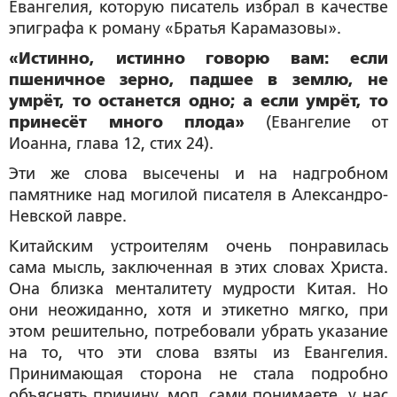
Евангелия, которую писатель избрал в качестве
эпиграфа к роману «Братья Карамазовы».
«Истинно, истинно говорю вам: если
пшеничное зерно, падшее в землю, не
умрёт, то останется одно; а если умрёт, то
принесёт много плода»
(Евангелие от
Иоанна, глава 12, стих 24).
Эти же слова высечены и на надгробном
памятнике над могилой писателя в Александро-
Невской лавре.
Китайским устроителям очень понравилась
сама мысль, заключенная в этих словах Христа.
Она близка менталитету мудрости Китая. Но
они неожиданно, хотя и этикетно мягко, при
этом решительно, потребовали убрать указание
на то, что эти слова взяты из Евангелия.
Принимающая сторона не стала подробно
объяснять причину, мол, сами понимаете, у нас