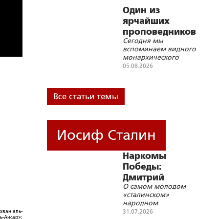
Один из
ярчайших
проповедников
Сегодня мы
восстановления
вспоминаем видного
Самодержавной
монархического
Монархии
деятеля времен
05.08.2026
Гражданской войны
протоиерея
В.И.Востокова и князя
Все статьи темы
Якова Петровича
Шаховского
Иосиф Сталин
Наркомы
Победы:
Дмитрий
О самом молодом
Устинов
«сталинском»
народном
комиссаре
31.07.2026
хван аль-
ь-Ансар»;