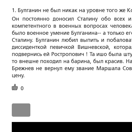
1. Булганин не был никак на уровне того же К
Он постоянно доносил Сталину обо всех и
компетентного в военных вопросах человек
было военное умение Булганина-- а только е
Сталину. Булганин любил выпить и побалов
диссиденткой певичкой Вишневской, котора
подвернись ей Ростропович ! Та ишо была шту
то внешне походил на барина, был красив. Н
Брежнев не вернул ему звание Маршала Сове
цену.
0