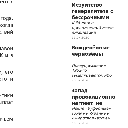
его к
Иезуитство
генералитета с
бессрочными
года.
К 35-летию
последствиями
когда
предписанной извне
ствий
ликвидации
Варшавского
22.07.2026
Договора
Вожделённые
лавой
чернозёмы
К и в
Предупреждения
1952-го
, его
замалчиваются, ибо
ого и
игнорируются?..
20.07.2026
Запад
итики
провокационно
ыплат
наглеет, не
Некие «буферные»
опасаясь за
зоны на Украине и
киевские
«миротворческие»
ичьем
власти...
переговоры с
16.07.2026
Киевом – для чего?