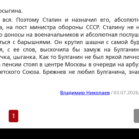
осыгина.
 вся. Поэтому Сталин и назначил его, абсолют
а, на пост министра обороны СССР. Сталину не 
го доносы на военачальников и абсолютная послуш
аться с барышнями. Он крутил шашни с самой бу
я, с ее слов, выскочила бы замуж на Булганин
чка, цыганка. Как то Булганин не был яркой лично
а пенсии стоял в центре Москвы в очереди на арбу
тского Союза. Брежнев не любил Булганина, зна
Владимир Николаев
/
03.07.2026
1