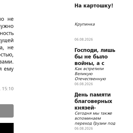
На картошку!
но не
Крупинка
нужно
ность
дущей
06.08.2026
а, не
Господи, лишь
стью,
бы не было
зами.
войны, а с
я ему
Как встретили
остальным
Великую
справимся
Отечественную
всем миром
войну в моих
06.08.2026
, 15:10
родных деревнях
Русского Севера
День памяти
благоверных
князей-
Сегодня мы также
страстотерпцев
вспоминаем
Бориса и Глеба
переход Грузии под
протекторат России
06.08.2026