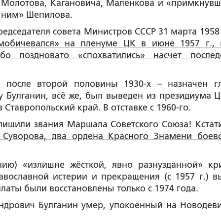
Молотова, Кагановича, Маленкова и «примкнувш
ним» Шепилова.
председателя совета Министров СССР 31 марта 1958 
мобичевался» на пленуме ЦК в июне 1957 г., 
бо поздновато «спохватились» насчет послед
 после второй половины 1930-х – назначен г
 Булганин, всё же, был выведен из президиума Ц
 Ставропольский край. В отставке с 1960-го.
лишили звания Маршала Советского Союза! Кстати
 Суворова, два ордена Красного Знамени боев
нию) «излишне жёсткой, явно разнузданной» кр
авославной истерии и прекращения (с 1957 г.) в
аты были восстановлены только с 1974 года.
андрович Булганин умер, упокоенный на Новодев