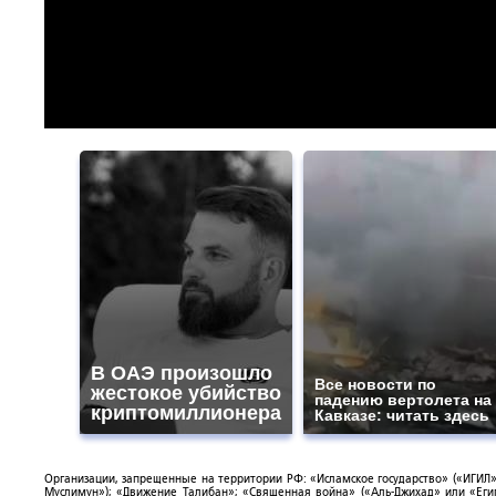
В ОАЭ произошло
Все новости по
жестокое убийство
падению вертолета на
криптомиллионера
Кавказе: читать здесь
Организации, запрещенные на территории РФ: «Исламское государство» («ИГИЛ»)
Муслимун»); «Движение Талибан»; «Священная война» («Аль-Джихад» или «Египе