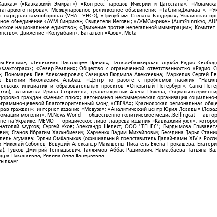
Кавказ» («Кавказский Эмират»); «Конгресс народов Ичкерии и Дагестана»; «Исламск
-татарского народа»; Международное религиозное объединение «ТаблигиДжамаат»; «У
я народная самооборона» (УНА - УНСО); «Тризуб им. Степана Бандеры»; Украинская ор
зное объединение «АУМ Синрике»; Свидетели Иеговы; «АУМСинрике» (AumShinrikyo, AUM
усское национальное единство»; «Движение против нелегальной иммиграции»; Комитет
нство»; Движение «Колумбайн»; Батальон «Азов»; Meta
ым.Реалии»; «Телеканал Настоящее Время»; Татаро-башкирская служба Радио Свобода
; «Фактограф»; «Север.Реалии»; Общество с ограниченной ответственностью «Радио 
; Пономарев Лев Александрович; Савицкая Людмила Алексеевна; Маркелов Сергей Ев
ов Евгений Николаевич; Альбац; «Центр по работе с проблемой насилия "Насили
ельских инициатив и образовательных проектов «Открытый Петербург»; Санкт-Пете
ron); активистка Ирина Сторожева; правозащитник Алена Попова; Социально-ориент
здоровья граждан «Феникс плюс»; автономная некоммерческая организация социально
рограммно-целевой Благотворительный Фонд «СВЕЧА»; Красноярская региональная общ
ав граждан»; интернет-издание «Медуза»; «Аналитический центр Юрия Левады» (Левад
омашки монолит»; M.News World — общественно-политическое медиа;Bellingcat — авто
ойне на Украине; МЕМО — юридическое лицо главреда издания «Кавказский узел», которо
Анатолий Фурсов; Сергей Ухов; Александр Шелест; ООО "ТЕНЕС"; Гырдымова Елизавет
ович; Яганов Ибрагим Хасанбиевич; Харченко Вадим Михайлович; Беседина Дарья Стани
 Фидель Агумава; Эрдни Омбадыков (официальный представитель Далай-ламы XIV в Росси
 Николай Соболев; Ведущий Александр Макашенц; Писатель Елена Прокашева; Екатери
; Гудков Дмитрий Геннадьевич; Галлямов Аббас Радикович; Намазбаева Татьяна Ва
ндра Николаевна; Ривина Анна Валерьевна
ссылкам: