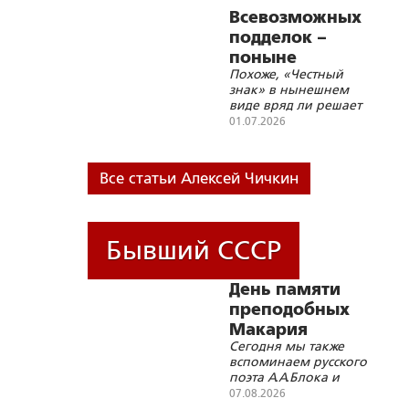
Всевозможных
подделок –
поныне
Похоже, «Честный
переизбыток?..
знак» в нынешнем
виде вряд ли решает
проблему
01.07.2026
контрафакта
Все статьи Алексей Чичкин
Бывший СССР
День памяти
преподобных
Макария
Сегодня мы также
Унженского и
вспоминаем русского
Христофора
поэта А.А.Блока и
Сольвычегодского
генерала А.И.Деникина
07.08.2026