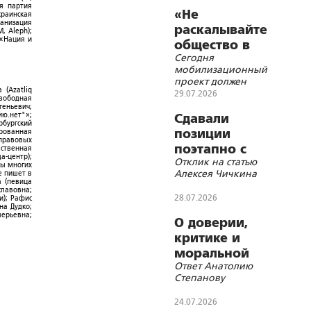
ая партия
«Не
краинская
ганизация
раскалывайте
, Aleph);
 «Нация и
общество в
Сегодня
угоду врагам»
мобилизационный
проект должен
 (Azatliq
найти решения,
29.07.2026
Свободная
которые позволили
геньевич;
ю.нет"»;
бы ввести в
Сдавали
рбургский
военный оборот не
позиции
ированная
захваченную войной
-правовых
поэтапно с
ественная
половину общества
а-центр);
Отклик на статью
давних пор...
ры многих
Алексея Чичкина
е пишет в
а (певица
славовна;
28.07.2026
и); Рафис
на Дудко;
лерьевна;
О доверии,
критике и
моральной
Ответ Анатолию
мобилизации
Степанову
24.07.2026