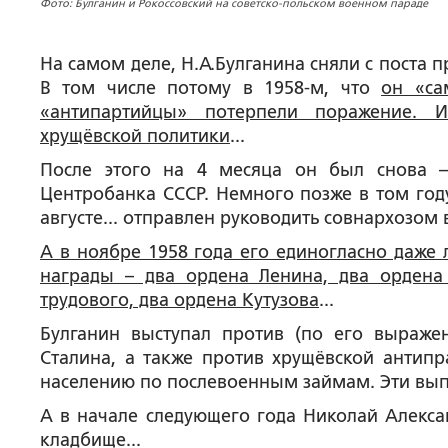
Фото: Булганин и Рокоссовский на советско-польском военном параде
На самом деле, Н.А.Булганина сняли с поста 
В том числе потому в 1958-м, что
он «са
«антипартийцы» потерпели поражение. И
хрущёвской политики
...
После этого на 4 месяца он был снова –
Центробанка СССР. Немного позже в том году
августе... отправлен руководить совнархозом в
А в ноябре 1958 года его единогласно даже 
награды – два ордена Ленина, два ордена
трудового, два ордена Кутузова
...
Булганин выступал против (по его выраже
Сталина, а также против хрущёвской антипр
населению по послевоенным займам. Эти выпл
А в начале следующего года Николай Алекс
кладбище...