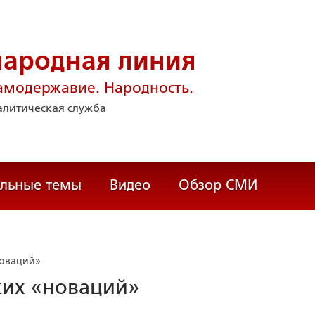
народная линия
амодержавие. Народность.
литическая служба
альные темы
Видео
Обзор СМИ
новаций»
ких «новаций»