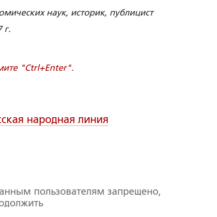
номических наук, историк, публицист
7 г.
те "Ctrl+Enter".
сская народная линия
ванным пользователям запрещено,
родолжить