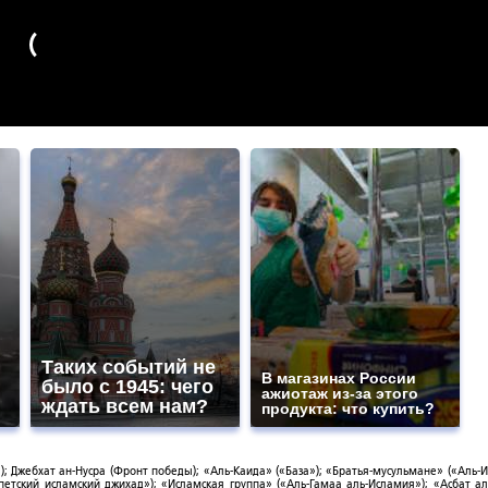
Таких событий не
В магазинах России
было с 1945: чего
ажиотаж из-за этого
ждать всем нам?
продукта: что купить?
; Джебхат ан-Нусра (Фронт победы); «Аль-Каида» («База»); «Братья-мусульмане» («Аль-И
тский исламский джихад»); «Исламская группа» («Аль-Гамаа аль-Исламия»); «Асбат ал