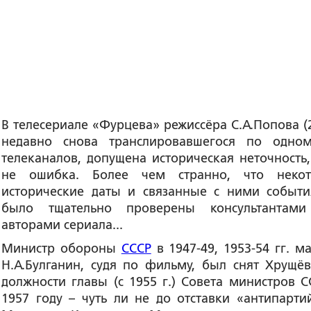
В телесериале «Фурцева» режиссёра С.А.Попова (2
недавно снова транслировавшегося по одно
телеканалов, допущена историческая неточность,
не ошибка. Более чем странно, что неко
исторические даты и связанные с ними событи
было тщательно проверены консультантам
авторами сериала...
Министр обороны
СССР
в 1947-49, 1953-54 гг. м
Н.А.Булганин, судя по фильму, был снят Хрущё
должности главы (с 1955 г.) Совета министров С
1957 году – чуть ли не до отставки «антипарти