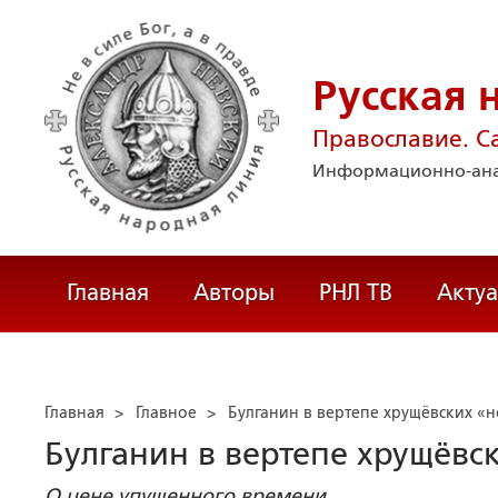
Русская 
Православие. С
Информационно-ана
Главная
Авторы
РНЛ ТВ
Акту
Главная
>
Главное
>
Булганин в вертепе хрущёвских «
Булганин в вертепе хрущёвс
О цене упущенного времени...