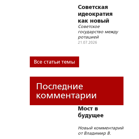
Советская
идеократия
как новый
Советское
принцип
государство между
организации
ротацией
власти в XX
чиновничества и
21.07.2026
веке. Статья
демократизацией
(1953 – 1991 гг.)
вторая
Все статьи темы
Последние
комментарии
Мост в
будущее
Новый комментарий
от Владимир В.