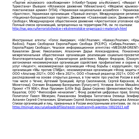
«Партия исламского освобождения» («Хизбут-Тахрир аль-Ислами»); «Имарат 
Туркестана» (бывшее «Исламское движение Узбекистана»); «Меджлис крымско
повстанческая армия» (УПА); «Украинская национальная ассамблея – Украинска
«Братство»; Украинская организация «Правый сектор»; Международное религио
«Национал-большевистская партия»; Движение «Славянский союз»; Движения «Р
Свобода»; Международное общественное движение «Арестантское уголовное еди
Полный список организаций, запрещенных на территории РФ, см. по ссылкам:
http://nac.gov.ru/terroristicheskie-i-ekstremistskie-organizacii-i-materialy.html
Иностранные агенты: «Голос Америки»; «Idel.Реалии»; «Кавказ.Реалии»; «Кр
Radiosi); Радио Свободная Европа/Радио Свобода (PCE/PC); «Сибирь.Реалии»
Европа/Радио Свобода»; Чешское информационное агентство «MEDIUM-ORIENT»
Камалягин Денис Николаевич; Апахончич Дарья Александровна; Понасенк
межрегиональная общественная организация реализации социально-просветит
благотворительный фонд «Гуманитарное действие»; Мирон Федоров; (Oxxxymi
автономная некоммерческая организация содействия профилактике и охране 
услуг «Акцент»; некоммерческая организация «Фонд борьбы с коррупцией»; п
организация «Мы против СПИДа»; некоммерческая организация «Фонд защиты пр
ООО «Альтаир 2021»; ООО «Вега 2021»; ООО «Главный редактор 2021»; ООО «Р
расследований на основе открытых данных, в том числе про участие России в в
том числе о Чечне; Артемий Троицкий; Артур Смолянинов; Сергей Кирсанов; 
Монеточка); Осечкин Владимир Валерьевич (Гулагу.нет); Устимов Антон Михайл
Проект «T9 NSK»; Илья Прусикин (Little Big); Дарья Серенко (фемактивистка);
Кашапов; ООО "Философия ненасилия"; Фонд развития цифровых прав; Блогер
Политолог Павел Мезерин; Рамазанова Земфира Талгатовна (певица Земфира)
Асланян Сергей Степанович; Шпилькин Сергей Александрович; Казанцева Алекса
Списки организаций и лиц, признанных в России иностранными агентами, см. по 
https://minjust.gov.ru/uploaded/files/reestr-inostrannyih-agentov-10022023.pdf