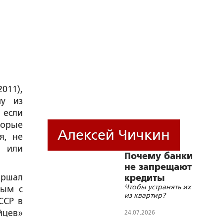
011),
му из
 если
торые
Алексей Чичкин
я, не
и или
Почему банки
не запрещают
аршал
кредиты
Чтобы устранять их
пенсионерам?
вым с
из квартир?
ССР в
йцев»
24.07.2026