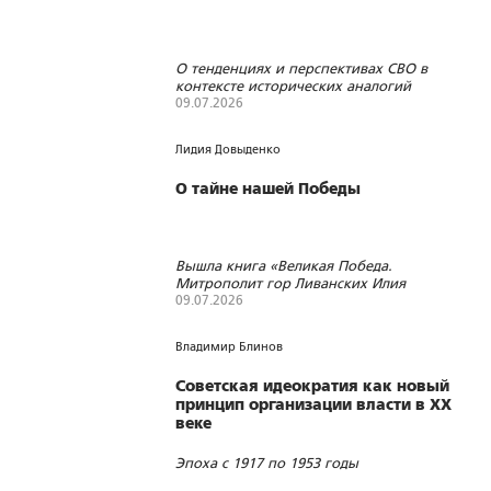
О тенденциях и перспективах СВО в
контексте исторических аналогий
09.07.2026
1536
7
0
Лидия Довыденко
О тайне нашей Победы
Вышла книга «Великая Победа.
Митрополит гор Ливанских Илия
(Карам)»
09.07.2026
196
0
0
Владимир Блинов
Советская идеократия как новый
принцип организации власти в XX
веке
Эпоха с 1917 по 1953 годы