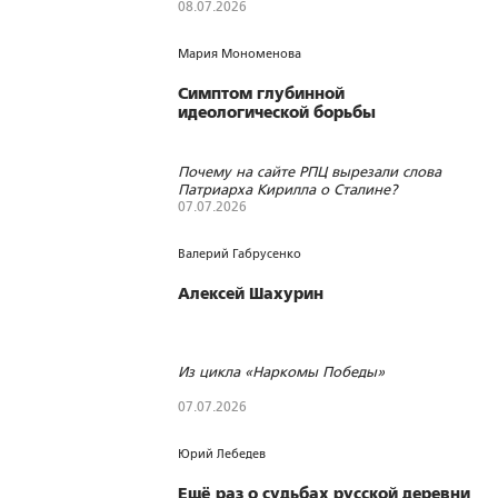
08.07.2026
388
2
0
Мария Мономенова
Симптом глубинной
идеологической борьбы
Почему на сайте РПЦ вырезали слова
Патриарха Кирилла о Сталине?
07.07.2026
2024
13
1
Валерий Габрусенко
Алексей Шахурин
Из цикла «Наркомы Победы»
07.07.2026
175
0
1
Юрий Лебедев
Ещё раз о судьбах русской деревни