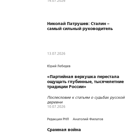
14.07.2026
287
0
0
Николай Патрушев: Сталин –
самый сильный руководитель
13.07.2026
266
1
0
Юрий Лебедев
«Партийная верхушка перестала
ощущать глубинные, тысячелетние
традиции России»
Послесловие к статьям о судьбах русской
деревни
10.07.2026
561
6
0
Редакция РНЛ
Анатолий Филатов
Срамная война