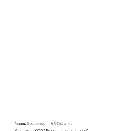
Главный редактор — А.Д.Степанов
Учредитель ООО "Русская народная линия"