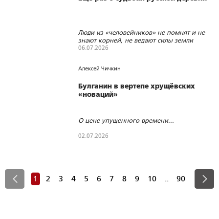
Люди из «человейников» не помнят и не
знают корней, не ведают силы земли
06.07.2026
473
2
0
Алексей Чичкин
Булганин в вертепе хрущёвских
«новаций»
О цене упущенного времени...
02.07.2026
265
1
0
1
2
3
4
5
6
7
8
9
10
..
90