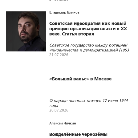
653
11
0
Владимир Блинов
Советская идеократия как новый
принцип организации власти в XX
веке. Статья вторая
Советское государство между ротацией
чиновничества и демократизацией (1953
– 1991 гг.)
21.07.2026
307
4
0
«Большой вальс» в Москве
О параде пленных немцев 17 июля 1944
года
20.07.2026
235
1
1
Алексей Чичкин
Вожделённые чернозёмы