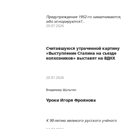
Предупреждения 1952-го замалчиваются,
ибо игнорируются?..
20.07.2026
240
0
0
Считавшуюся утраченной картину
«Выступление Сталина на съезде
колхозников» выставят на ВДНХ
20.07.2026
110
0
1
Владимир Шульгин
Уроки Игоря Фроянова
К 90-летию великого русского учёного