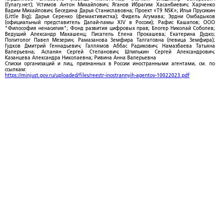
(Гулагу.нет); Устимов Антон Михайлович; Яганов Ибрагим Хасанбиевич; Харченко
Вадим Михайлович; Беседина Дарья Станиславовна; Проект «T9 NSK»; Илья Прусикин
(Little Big); Дарья Серенко (фемактивистка); Фидель Агумава; Эрдни Омбадыков
(официальный представитель Далай-ламы XIV в России); Рафис Кашапов; ООО
"Философия ненасилия"; Фонд развития цифровых прав; Блогер Николай Соболев;
Ведущий Александр Макашенц; Писатель Елена Прокашева; Екатерина Дудко;
Политолог Павел Мезерин; Рамазанова Земфира Талгатовна (певица Земфира);
Гудков Дмитрий Геннадьевич; Галлямов Аббас Радикович; Намазбаева Татьяна
Валерьевна; Асланян Сергей Степанович; Шпилькин Сергей Александрович;
Казанцева Александра Николаевна; Ривина Анна Валерьевна
Списки организаций и лиц, признанных в России иностранными агентами, см. по
ссылкам:
https://minjust.gov.ru/uploaded/files/reestr-inostrannyih-agentov-10022023.pdf