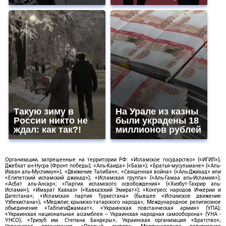
Такую зиму в
На Урале из казны
России никто не
были украдены 18
ждал: как так?!
миллионов рублей
Организации, запрещенные на территории РФ: «Исламское государство» («ИГИЛ»);
Джебхат ан-Нусра (Фронт победы); «Аль-Каида» («База»); «Братья-мусульмане» («Аль-
Ихван аль-Муслимун»); «Движение Талибан»; «Священная война» («Аль-Джихад» или
«Египетский исламский джихад»); «Исламская группа» («Аль-Гамаа аль-Исламия»);
«Асбат аль-Ансар»; «Партия исламского освобождения» («Хизбут-Тахрир аль-
Ислами»); «Имарат Кавказ» («Кавказский Эмират»); «Конгресс народов Ичкерии и
Дагестана»; «Исламская партия Туркестана» (бывшее «Исламское движение
Узбекистана»); «Меджлис крымско-татарского народа»; Международное религиозное
объединение «ТаблигиДжамаат»; «Украинская повстанческая армия» (УПА);
«Украинская национальная ассамблея – Украинская народная самооборона» (УНА -
УНСО); «Тризуб им. Степана Бандеры»; Украинская организация «Братство»;