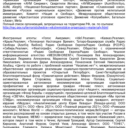
Украинская организация «Правый сектор»; Международное религиозное
объединение «АУМ Синрике»; Свидетели Иеговы; «АУМСинрике» (AumShinrikyo,
AUM, Aleph); «Национал-большевистская партия»; Движение «Славянский союз»;
Движения «Русское национальное единство»; «Движение против нелегальной
иммиграции»; Комитет «Нация и Свобода»; Международное общественное
движение «Арестантское уголовное единство»; Движение «Колумбайн»; Батальон
«Азов»; Meta
Полный список организаций, запрещенных на территории РФ, см. по ссылкам:
http://nac.gov.ru/terroristicheskie-i-ekstremistskie-organizacii-i-materialy.html
Иностранные агенты: «Голос Америки»; «Idel.Реалии»; «Кавказ.Реалии»;
«Крым.Реалии»; «Телеканал Настоящее Время»; Татаро-башкирская служба Радио
Свобода (Azatliq Radiosi); Радио Свободная Европа/Радио Свобода (PCE/PC);
«Сибирь.Реалии»; «Фактограф»; «Север.Реалии»; Общество с ограниченной
ответственностью «Радио Свободная Европа/Радио Свобода»; Чешское
информационное агентство «MEDIUM-ORIENT»; Пономарев Лев Александрович;
Савицкая Людмила Алексеевна; Маркелов Сергей Евгеньевич; Камалягин Денис
Николаевич; Апахончич Дарья Александровна; Понасенков Евгений Николаевич;
Альбац; «Центр по работе с проблемой насилия "Насилию.нет"»; межрегиональная
общественная организация реализации социально-просветительских инициатив и
образовательных проектов «Открытый Петербург»; Санкт-Петербургский
благотворительный фонд «Гуманитарное действие»; Мирон Федоров; (Oxxxymiron);
активистка Ирина Сторожева; правозащитник Алена Попова; Социально-
ориентированная автономная некоммерческая организация содействия
профилактике и охране здоровья граждан «Феникс плюс»; автономная
некоммерческая организация социально-правовых услуг «Акцент»; некоммерческая
организация «Фонд борьбы с коррупцией»; программно-целевой Благотворительный
Фонд «СВЕЧА»; Красноярская региональная общественная организация «Мы против
СПИДа»; некоммерческая организация «Фонд защиты прав граждан»; интернет-
издание «Медуза»; «Аналитический центр Юрия Левады» (Левада-центр); ООО
«Альтаир 2021»; ООО «Вега 2021»; ООО «Главный редактор 2021»; ООО «Ромашки
монолит»; M.News World — общественно-политическое медиа;Bellingcat — авторы
многих расследований на основе открытых данных, в том числе про участие России в
войне на Украине; МЕМО — юридическое лицо главреда издания «Кавказский узел»,
которое пишет в том числе о Чечне; Артемий Троицкий; Артур Смолянинов; Сергей
Кирсанов; Анатолий Фурсов; Сергей Ухов; Александр Шелест; ООО "ТЕНЕС";
Гырдымова Елизавета (певица Монеточка); Осечкин Владимир Валерьевич