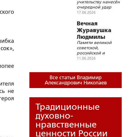
учительству нанесён
России?
очередной удар
ского
17.06.2026
Вечная
Журавушка
Людмилы
ибка
Памяти великой
Чурсиной
сок»,
советской,
российской и
мировой актрисы
11.06.2026
попее
Все статьи Владимир
Александрович Николаев
ителя
сь не
героя
Традиционные
духовно-
нравственные
ценности России