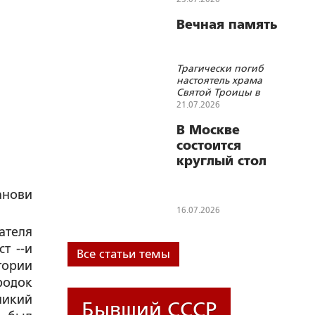
Вечная память
Трагически погиб
настоятель храма
Святой Троицы в
Хомутово
21.07.2026
протоиерей
Вячеслав Пушкарев
В Москве
состоится
круглый стол
«Утверждающий
братство.
анови
Валентин
16.07.2026
Сорокин – поэт
ателя
народного
т --и
единства»
Все статьи темы
тории
родок
ликий
Бывший СССР