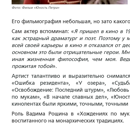
Фото: Фильм «Юность Петра»
Его фильмография небольшая, но зато какого
Сам актер вспоминал:
«
Я пришел в кино в 1
как эстрадный драматург и поэт. Поэтому у
всей своей карьеры в кино я отказался от д
основном это были отрицательные герои. Мне
иная жизненная философия, чем моя. Ведь
прожитая тобой
».
Артист талантливо и выразительно снимался
«Ошибка резидента», «У озера», «Судьб
«Освобождение: Последний штурм», «Любовь 
по мукам», «В начале славных дел», «Юность
кинолентах были яркими, точными, точными 
Роль Вадима Рощина в «Хождениях по мук
воспитанного на монархических традициях.