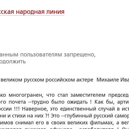
сская народная линия
ванным пользователям запрещено,
родолжить
 о великом русском российском актере  Михаиле Ив
ко многогранен, что стал заместителем председ
го почета --трудно было ожидать ! Как бы, артис
оссии !!! Наверное, это единственный случай в ис
ни и стихи на них ?! Это --глубинный русский само
симов снимал его в своих великих фильмах, а ве