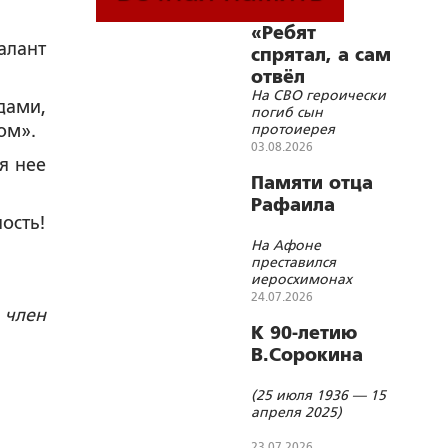
«Ребят
алант
спрятал, а сам
отвёл
На СВО героически
внимание на
дами,
погиб сын
себя»
ом».
протоиерея
Александра
03.08.2026
я нее
Ильяшенко Сергей
Памяти отца
Рафаила
ость!
На Афоне
преставился
иеросхимонах
Рафаил (Берестов)
24.07.2026
 член
К 90-летию
В.Сорокина
(25 июля 1936 — 15
апреля 2025)
23.07.2026