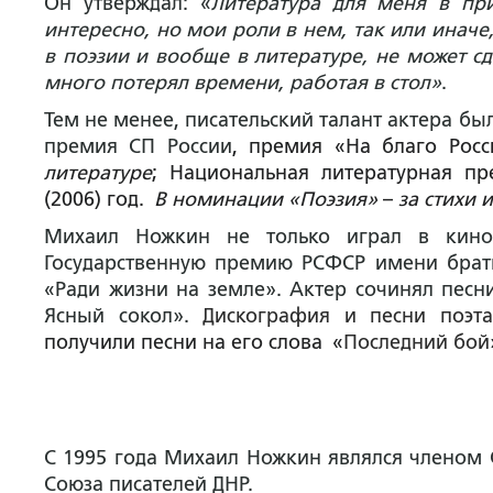
Он утверждал: «
Литература для меня в пр
интересно, но мои роли в нем, так или иначе,
в поэзии и вообще в литературе, не может с
много потерял времени, работая в стол»
.
Тем не менее, писательский талант актера б
премия СП России
, премия «На благо Росс
литературе
; Национальная литературная п
(2006) год.
В номинации «Поэзия»
–
за стихи 
Михаил Ножкин не только играл в кино
Государственную премию РСФСР имени брат
«Ради жизни на земле». Актер сочинял песн
Ясный сокол».
Дискография и песни поэт
получили песни на его слова «
Последний бой
С 1995 года Михаил Ножкин являлся членом С
Союза писателей ДНР.