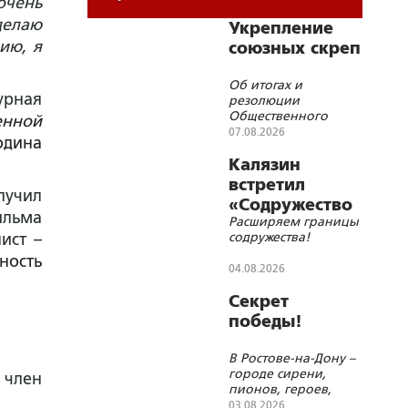
очень
делаю
Укрепление
ию, я
союзных скреп
Об итогах и
урная
резолюции
Общественного
енной
военно-
07.08.2026
одина
патриотического
форума Союзного
Калязин
Государства
встретил
лучил
«Содружество
ильма
Расширяем границы
православной
содружества!
ист –
молодёжи»
ность
04.08.2026
Секрет
победы!
В Ростове-на-Дону –
городе сирени,
 член
пионов, героев,
молитв и красоты
03.08.2026