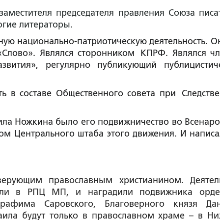
 заместителя председателя правления Союза писа
огие литераторы.
ую национально-патриотическую деятельность. О
«Слово». Являлся сторонником КПРФ. Являлся ч
азвития», регулярно публикующий публицистич
ь в составе Общественного совета при Следств
ила Ножкина было его подвижничество во Всенар
м Центрального штаба этого движения. И написа
ерующим православным христианином. Деяте
или в РПЦ МП, и наградили подвижника орд
рафима Саровского, Благоверного князя Да
аила будут только в православном храме – в Н