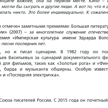
инципе важнее, она на первом месте. Кино – 
 могли бы сыграть и другие люди. А вот то, что я 
делать никто. Это более индивидуально. К сожален
ыл отмечен заметными премиями: Большая литерат
ии» (2007) –
за многолетнее служение отечеств
ремия «Имперская культура имени Эдуарда Вол
и песни последних лет
.
, но и писал сценарии. В 1982 году он по
ьев Васильевых за сценарий документального ф
и для фильмов, таких как «Золотые рога» и «Фин
а, барда и музыканта обширны.
Особую извест
» и «
Последняя электричка
».
оюза писателей России. С 2015 года он почетный