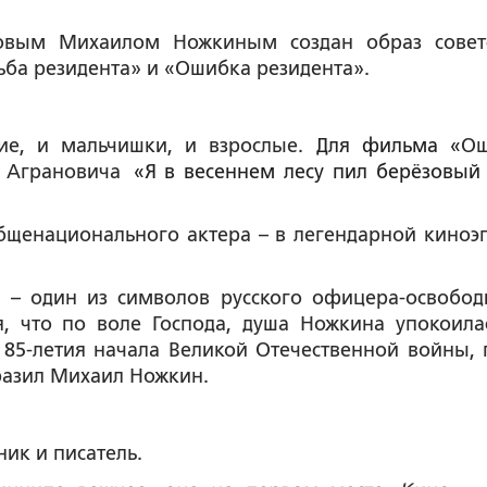
новым Михаилом Ножкиным создан образ совет
ба резидента» и «Ошибка резидента».
ие, и мальчишки, и взрослые.
Для фильма «
Ош
 Аграновича
«Я в весеннем лесу пил берёзовый 
бщенационального актера – в легендарной киноэ
е – один из символов русского офицера-освобод
, что по воле Господа, душа Ножкина упокоила
 85-летия начала Великой Отечественной войны, 
разил Михаил Ножкин.
ик и писатель.