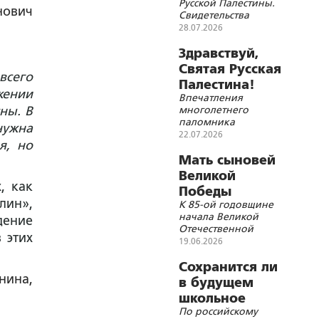
Русской Палестины.
нович
Свидетельства
паломника
28.07.2026
Здравствуй,
Святая Русская
всего
Палестина!
жении
Впечатления
ны. В
многолетнего
паломника
нужна
22.07.2026
я, но
Мать сыновей
Великой
, как
Победы
лин»,
К 85-ой годовщине
начала Великой
дение
Отечественной
 этих
войны
19.06.2026
Сохранится ли
нина,
в будущем
школьное
По российскому
учительство в