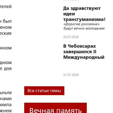
телей
Да здравствуют
идеи
трансгуманизма!
н был
«Дорогие россияне»
леном
будут вечно молодыми
еские
24.07.2026
В Чебоксарах
енном
завершился II
Международный
одном
поэтический
конкурс памяти
л для
Махмуда
21.07.2026
Дарвиша
Все статьи темы
льным
енами
ниила
Вечная память
ижнем