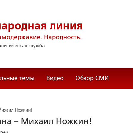
народная линия
амодержавие. Народность.
литическая служба
альные темы
Видео
Обзор СМИ
Михаил Ножкин!
на – Михаил Ножкин!
сии