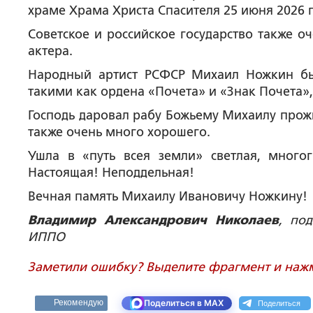
храме Храма Христа Спасителя 25 июня 2026 г
Советское и российское государство также о
актера.
Народный артист РСФСР Михаил Ножкин бы
такими как ордена «Почета» и «Знак Почета»,
Господь даровал рабу Божьему Михаилу прожи
также очень много хорошего.
Ушла в «путь всея земли» светлая, многог
Настоящая! Неподдельная!
Вечная память Михаилу Ивановичу Ножкину!
Владимир Александрович Николаев
, по
ИППО
Заметили ошибку? Выделите фрагмент и нажми
Поделиться
Рекомендую
Поделиться в MAX