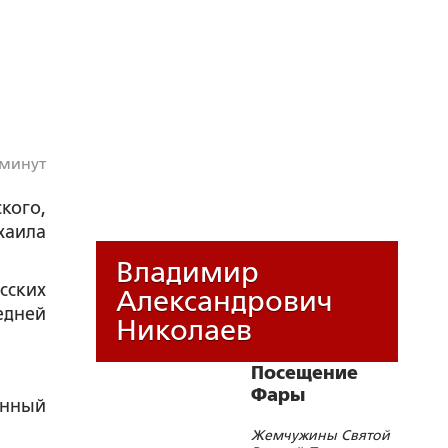
 минут
кого,
хаила
Владимир
ских
Александрович
едней
Николаев
Посещение
Фары
енный
Жемчужины Святой