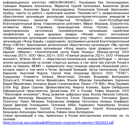
информационное агентство «MEDIUM-ORIENT»; Пономарев Лев Александрович;
Савицкая Людмила Алексеевна; Маркелов Сергей Евгеньевич; Камалягин Денис
Николаевич; Апахончич Дарья Александровна; Понасенков Евгений Николаевич;
Альбац; «Центр по работе с проблемой насилия "Насилию.нет"»; межрегиональная
общественная организация реализации социально-просветительских инициатив и
образовательных проектов «Открытый Петербург»; Санкт-Петербургский
благотворительный фонд «Гуманитарное действие»; Мирон Федоров; (Oxxxymiron);
активистка Ирина Сторожева; правозащитник Алена Попова; Социально-
ориентированная автономная некоммерческая организация содействия
профилактике и охране здоровья граждан «Феникс плюс»; автономная
некоммерческая организация социально-правовых услуг «Акцент»; некоммерческая
организация «Фонд борьбы с коррупцией»; программно-целевой Благотворительный
Фонд «СВЕЧА»; Красноярская региональная общественная организация «Мы против
СПИДа»; некоммерческая организация «Фонд защиты прав граждан»; интернет-
издание «Медуза»; «Аналитический центр Юрия Левады» (Левада-центр); ООО
«Альтаир 2021»; ООО «Вега 2021»; ООО «Главный редактор 2021»; ООО «Ромашки
монолит»; M.News World — общественно-политическое медиа;Bellingcat — авторы
многих расследований на основе открытых данных, в том числе про участие России в
войне на Украине; МЕМО — юридическое лицо главреда издания «Кавказский узел»,
которое пишет в том числе о Чечне; Артемий Троицкий; Артур Смолянинов; Сергей
Кирсанов; Анатолий Фурсов; Сергей Ухов; Александр Шелест; ООО "ТЕНЕС";
Гырдымова Елизавета (певица Монеточка); Осечкин Владимир Валерьевич
(Гулагу.нет); Устимов Антон Михайлович; Яганов Ибрагим Хасанбиевич; Харченко
Вадим Михайлович; Беседина Дарья Станиславовна; Проект «T9 NSK»; Илья Прусикин
(Little Big); Дарья Серенко (фемактивистка); Фидель Агумава; Эрдни Омбадыков
(официальный представитель Далай-ламы XIV в России); Рафис Кашапов; ООО
"Философия ненасилия"; Фонд развития цифровых прав; Блогер Николай Соболев;
Ведущий Александр Макашенц; Писатель Елена Прокашева; Екатерина Дудко;
Политолог Павел Мезерин; Рамазанова Земфира Талгатовна (певица Земфира);
Гудков Дмитрий Геннадьевич; Галлямов Аббас Радикович; Намазбаева Татьяна
Валерьевна; Асланян Сергей Степанович; Шпилькин Сергей Александрович;
Казанцева Александра Николаевна; Ривина Анна Валерьевна
Списки организаций и лиц, признанных в России иностранными агентами, см. по
ссылкам:
https://minjust.gov.ru/uploaded/files/reestr-inostrannyih-agentov-10022023.pdf