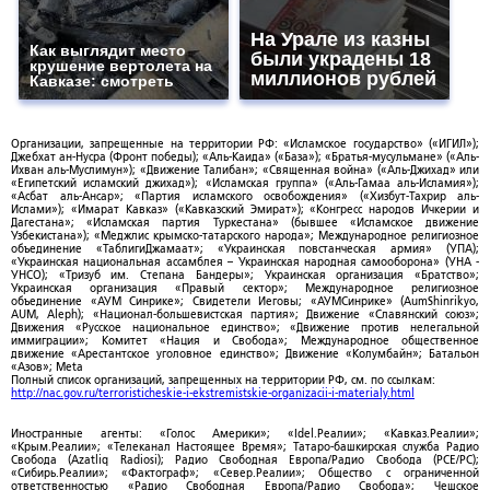
На Урале из казны
Как выглядит место
были украдены 18
крушение вертолета на
миллионов рублей
Кавказе: смотреть
Организации, запрещенные на территории РФ: «Исламское государство» («ИГИЛ»);
Джебхат ан-Нусра (Фронт победы); «Аль-Каида» («База»); «Братья-мусульмане» («Аль-
Ихван аль-Муслимун»); «Движение Талибан»; «Священная война» («Аль-Джихад» или
«Египетский исламский джихад»); «Исламская группа» («Аль-Гамаа аль-Исламия»);
«Асбат аль-Ансар»; «Партия исламского освобождения» («Хизбут-Тахрир аль-
Ислами»); «Имарат Кавказ» («Кавказский Эмират»); «Конгресс народов Ичкерии и
Дагестана»; «Исламская партия Туркестана» (бывшее «Исламское движение
Узбекистана»); «Меджлис крымско-татарского народа»; Международное религиозное
объединение «ТаблигиДжамаат»; «Украинская повстанческая армия» (УПА);
«Украинская национальная ассамблея – Украинская народная самооборона» (УНА -
УНСО); «Тризуб им. Степана Бандеры»; Украинская организация «Братство»;
Украинская организация «Правый сектор»; Международное религиозное
объединение «АУМ Синрике»; Свидетели Иеговы; «АУМСинрике» (AumShinrikyo,
AUM, Aleph); «Национал-большевистская партия»; Движение «Славянский союз»;
Движения «Русское национальное единство»; «Движение против нелегальной
иммиграции»; Комитет «Нация и Свобода»; Международное общественное
движение «Арестантское уголовное единство»; Движение «Колумбайн»; Батальон
«Азов»; Meta
Полный список организаций, запрещенных на территории РФ, см. по ссылкам:
http://nac.gov.ru/terroristicheskie-i-ekstremistskie-organizacii-i-materialy.html
Иностранные агенты: «Голос Америки»; «Idel.Реалии»; «Кавказ.Реалии»;
«Крым.Реалии»; «Телеканал Настоящее Время»; Татаро-башкирская служба Радио
Свобода (Azatliq Radiosi); Радио Свободная Европа/Радио Свобода (PCE/PC);
«Сибирь.Реалии»; «Фактограф»; «Север.Реалии»; Общество с ограниченной
ответственностью «Радио Свободная Европа/Радио Свобода»; Чешское