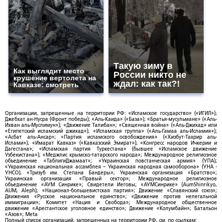
Такую зиму в
Как выглядит место
России никто не
крушение вертолета на
ждал: как так?!
Кавказе: смотреть
Организации, запрещенные на территории РФ: «Исламское государство» («ИГИЛ»);
Джебхат ан-Нусра (Фронт победы); «Аль-Каида» («База»); «Братья-мусульмане» («Аль-
Ихван аль-Муслимун»); «Движение Талибан»; «Священная война» («Аль-Джихад» или
«Египетский исламский джихад»); «Исламская группа» («Аль-Гамаа аль-Исламия»);
«Асбат аль-Ансар»; «Партия исламского освобождения» («Хизбут-Тахрир аль-
Ислами»); «Имарат Кавказ» («Кавказский Эмират»); «Конгресс народов Ичкерии и
Дагестана»; «Исламская партия Туркестана» (бывшее «Исламское движение
Узбекистана»); «Меджлис крымско-татарского народа»; Международное религиозное
объединение «ТаблигиДжамаат»; «Украинская повстанческая армия» (УПА);
«Украинская национальная ассамблея – Украинская народная самооборона» (УНА -
УНСО); «Тризуб им. Степана Бандеры»; Украинская организация «Братство»;
Украинская организация «Правый сектор»; Международное религиозное
объединение «АУМ Синрике»; Свидетели Иеговы; «АУМСинрике» (AumShinrikyo,
AUM, Aleph); «Национал-большевистская партия»; Движение «Славянский союз»;
Движения «Русское национальное единство»; «Движение против нелегальной
иммиграции»; Комитет «Нация и Свобода»; Международное общественное
движение «Арестантское уголовное единство»; Движение «Колумбайн»; Батальон
«Азов»; Meta
Полный список организаций, запрещенных на территории РФ, см. по ссылкам: