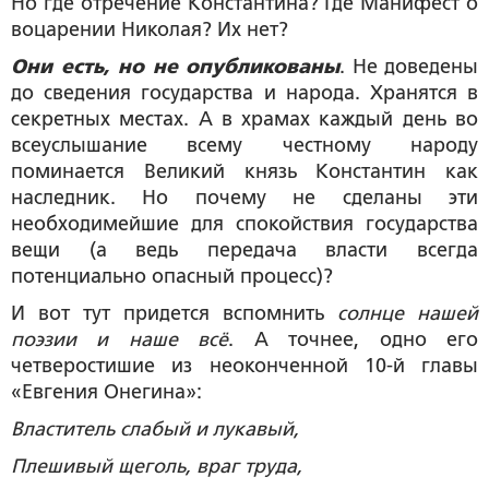
Но где отречение Константина? Где Манифест о
воцарении Николая? Их нет?
Они есть, но не опубликованы
. Не доведены
до сведения государства и народа. Хранятся в
секретных местах. А в храмах каждый день во
всеуслышание всему честному народу
поминается Великий князь Константин как
наследник. Но почему не сделаны эти
необходимейшие для спокойствия государства
вещи (а ведь передача власти всегда
потенциально опасный процесс)?
И вот тут придется вспомнить
солнце нашей
поэзии и наше всё
. А точнее, одно его
четверостишие из неоконченной 10-й главы
«Евгения Онегина»:
Властитель слабый и лукавый,
Плешивый щеголь, враг труда,