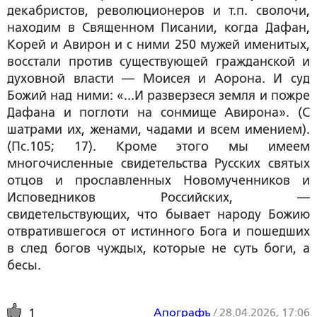
декабристов, революционеров и т.п. сволочи,
находим в Священном Писании, когда Дафан,
Корей и Авирон и с ними 250 мужей именитых,
восстали против существующей гражданской и
духовной власти — Моисея и Аорона. И суд
Божий над ними: «...И разверзеся земля и пожре
Дафана и поглоти на сонмище Авирона». (С
шатрами их, женами, чадами и всем имением).
(Пс.105; 17). Кроме этого мы имеем
многочисленные свидетельства Русских святых
отцов и прославленных Новомученников и
Исповедников Российских, —
свидетельствующих, что бывает народу Божию
отвратившегося от истинного Бога и пошедших
в след богов чуждых, которые не суть боги, а
бесы.
Апографъ
/
28.04.2026, 17:06
1