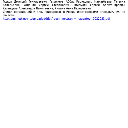
Гудков Дмитрий Геннадьевич; Галлямов Аббас Радикович; Намазбаева Татьяна
Валерьевна; Асланян Сергей Степанович; Шпилькин Сергей Александрович;
Казанцева Александра Николаевна; Ривина Анна Валерьевна
Списки организаций и лиц, признанных в России иностранными агентами, см. по
ссылкам:
https://minjust.gov.ru/uploaded/files/reestr-inostrannyih-agentov-10022023.pdf