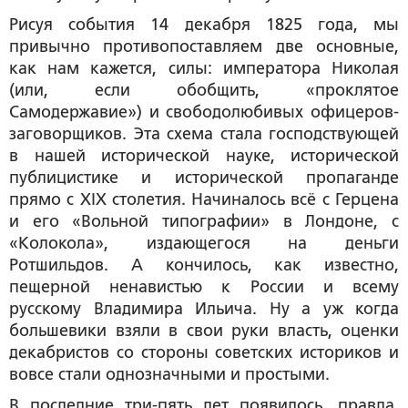
Рисуя события 14 декабря 1825 года, мы
привычно противопоставляем две основные,
как нам кажется, силы: императора Николая
(или, если обобщить, «проклятое
Самодержавие») и свободолюбивых офицеров-
заговорщиков. Эта схема стала господствующей
в нашей исторической науке, исторической
публицистике и исторической пропаганде
прямо с XIX столетия. Начиналось всё с Герцена
и его «Вольной типографии» в Лондоне, с
«Колокола», издающегося на деньги
Ротшильдов. А кончилось, как известно,
пещерной ненавистью к России и всему
русскому Владимира Ильича. Ну а уж когда
большевики взяли в свои руки власть, оценки
декабристов со стороны советских историков и
вовсе стали однозначными и простыми.
В последние три-пять лет появилось, правда,