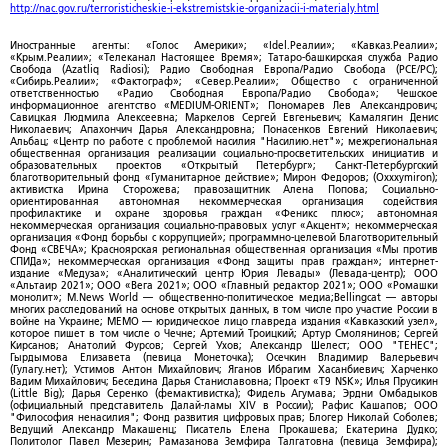
http://nac.gov.ru/terroristicheskie-i-ekstremistskie-organizacii-i-materialy.html
Иностранные агенты: «Голос Америки»; «Idel.Реалии»; «Кавказ.Реалии»;
«Крым.Реалии»; «Телеканал Настоящее Время»; Татаро-башкирская служба Радио
Свобода (Azatliq Radiosi); Радио Свободная Европа/Радио Свобода (PCE/PC);
«Сибирь.Реалии»; «Фактограф»; «Север.Реалии»; Общество с ограниченной
ответственностью «Радио Свободная Европа/Радио Свобода»; Чешское
информационное агентство «MEDIUM-ORIENT»; Пономарев Лев Александрович;
Савицкая Людмила Алексеевна; Маркелов Сергей Евгеньевич; Камалягин Денис
Николаевич; Апахончич Дарья Александровна; Понасенков Евгений Николаевич;
Альбац; «Центр по работе с проблемой насилия "Насилию.нет"»; межрегиональная
общественная организация реализации социально-просветительских инициатив и
образовательных проектов «Открытый Петербург»; Санкт-Петербургский
благотворительный фонд «Гуманитарное действие»; Мирон Федоров; (Oxxxymiron);
активистка Ирина Сторожева; правозащитник Алена Попова; Социально-
ориентированная автономная некоммерческая организация содействия
профилактике и охране здоровья граждан «Феникс плюс»; автономная
некоммерческая организация социально-правовых услуг «Акцент»; некоммерческая
организация «Фонд борьбы с коррупцией»; программно-целевой Благотворительный
Фонд «СВЕЧА»; Красноярская региональная общественная организация «Мы против
СПИДа»; некоммерческая организация «Фонд защиты прав граждан»; интернет-
издание «Медуза»; «Аналитический центр Юрия Левады» (Левада-центр); ООО
«Альтаир 2021»; ООО «Вега 2021»; ООО «Главный редактор 2021»; ООО «Ромашки
монолит»; M.News World — общественно-политическое медиа;Bellingcat — авторы
многих расследований на основе открытых данных, в том числе про участие России в
войне на Украине; МЕМО — юридическое лицо главреда издания «Кавказский узел»,
которое пишет в том числе о Чечне; Артемий Троицкий; Артур Смолянинов; Сергей
Кирсанов; Анатолий Фурсов; Сергей Ухов; Александр Шелест; ООО "ТЕНЕС";
Гырдымова Елизавета (певица Монеточка); Осечкин Владимир Валерьевич
(Гулагу.нет); Устимов Антон Михайлович; Яганов Ибрагим Хасанбиевич; Харченко
Вадим Михайлович; Беседина Дарья Станиславовна; Проект «T9 NSK»; Илья Прусикин
(Little Big); Дарья Серенко (фемактивистка); Фидель Агумава; Эрдни Омбадыков
(официальный представитель Далай-ламы XIV в России); Рафис Кашапов; ООО
"Философия ненасилия"; Фонд развития цифровых прав; Блогер Николай Соболев;
Ведущий Александр Макашенц; Писатель Елена Прокашева; Екатерина Дудко;
Политолог Павел Мезерин; Рамазанова Земфира Талгатовна (певица Земфира);