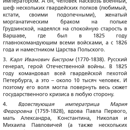
императором. А он, человек насквозь военный,
шеф нескольких гвардейских полков (любимый,
кстати, своими подопечными), женатый
морганатическим браком на польке
Грудзинской, надеялся на спокойную старость в
Варшаве, где был в 1825 году
главнокомандующим всеми войсками, а с 1826
года и наместником Царства Польского.
3.
Карл Иванович Бистром
(1770-1838). Русский
генерал, герой Отечественной войны. В 1825
году командовал всей гвардейской пехотой
Петербурга, а это – около 10 тысяч человек. И
поэтому его воля могла повернуть весь сюжет
государственного кризиса в любую сторону.
4.
Вдовствующая императрица Мария
Федоровна
(1759-1828), вдова Павла Первого,
мать Александра, Константина, Николая и
Михаила Павловичей (а также нескольких