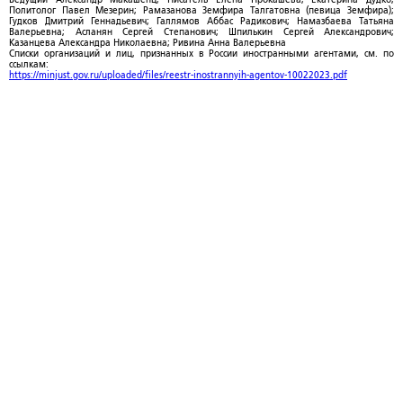
Политолог Павел Мезерин; Рамазанова Земфира Талгатовна (певица Земфира);
Гудков Дмитрий Геннадьевич; Галлямов Аббас Радикович; Намазбаева Татьяна
Валерьевна; Асланян Сергей Степанович; Шпилькин Сергей Александрович;
Казанцева Александра Николаевна; Ривина Анна Валерьевна
Списки организаций и лиц, признанных в России иностранными агентами, см. по
ссылкам:
https://minjust.gov.ru/uploaded/files/reestr-inostrannyih-agentov-10022023.pdf