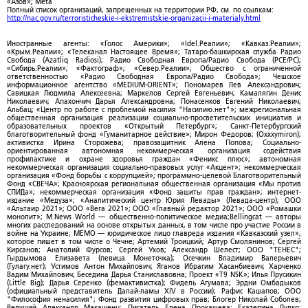
«Азов»; Meta
Полный список организаций, запрещенных на территории РФ, см. по ссылкам:
http://nac.gov.ru/terroristicheskie-i-ekstremistskie-organizacii-i-materialy.html
Иностранные агенты: «Голос Америки»; «Idel.Реалии»; «Кавказ.Реалии»;
«Крым.Реалии»; «Телеканал Настоящее Время»; Татаро-башкирская служба Радио
Свобода (Azatliq Radiosi); Радио Свободная Европа/Радио Свобода (PCE/PC);
«Сибирь.Реалии»; «Фактограф»; «Север.Реалии»; Общество с ограниченной
ответственностью «Радио Свободная Европа/Радио Свобода»; Чешское
информационное агентство «MEDIUM-ORIENT»; Пономарев Лев Александрович;
Савицкая Людмила Алексеевна; Маркелов Сергей Евгеньевич; Камалягин Денис
Николаевич; Апахончич Дарья Александровна; Понасенков Евгений Николаевич;
Альбац; «Центр по работе с проблемой насилия "Насилию.нет"»; межрегиональная
общественная организация реализации социально-просветительских инициатив и
образовательных проектов «Открытый Петербург»; Санкт-Петербургский
благотворительный фонд «Гуманитарное действие»; Мирон Федоров; (Oxxxymiron);
активистка Ирина Сторожева; правозащитник Алена Попова; Социально-
ориентированная автономная некоммерческая организация содействия
профилактике и охране здоровья граждан «Феникс плюс»; автономная
некоммерческая организация социально-правовых услуг «Акцент»; некоммерческая
организация «Фонд борьбы с коррупцией»; программно-целевой Благотворительный
Фонд «СВЕЧА»; Красноярская региональная общественная организация «Мы против
СПИДа»; некоммерческая организация «Фонд защиты прав граждан»; интернет-
издание «Медуза»; «Аналитический центр Юрия Левады» (Левада-центр); ООО
«Альтаир 2021»; ООО «Вега 2021»; ООО «Главный редактор 2021»; ООО «Ромашки
монолит»; M.News World — общественно-политическое медиа;Bellingcat — авторы
многих расследований на основе открытых данных, в том числе про участие России в
войне на Украине; МЕМО — юридическое лицо главреда издания «Кавказский узел»,
которое пишет в том числе о Чечне; Артемий Троицкий; Артур Смолянинов; Сергей
Кирсанов; Анатолий Фурсов; Сергей Ухов; Александр Шелест; ООО "ТЕНЕС";
Гырдымова Елизавета (певица Монеточка); Осечкин Владимир Валерьевич
(Гулагу.нет); Устимов Антон Михайлович; Яганов Ибрагим Хасанбиевич; Харченко
Вадим Михайлович; Беседина Дарья Станиславовна; Проект «T9 NSK»; Илья Прусикин
(Little Big); Дарья Серенко (фемактивистка); Фидель Агумава; Эрдни Омбадыков
(официальный представитель Далай-ламы XIV в России); Рафис Кашапов; ООО
"Философия ненасилия"; Фонд развития цифровых прав; Блогер Николай Соболев;
Ведущий Александр Макашенц; Писатель Елена Прокашева; Екатерина Дудко;