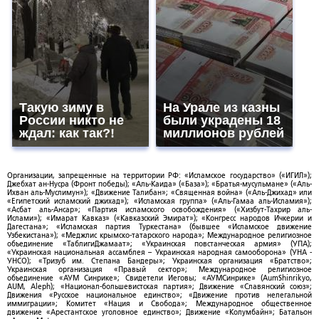
Такую зиму в
На Урале из казны
России никто не
были украдены 18
ждал: как так?!
миллионов рублей
Организации, запрещенные на территории РФ: «Исламское государство» («ИГИЛ»);
Джебхат ан-Нусра (Фронт победы); «Аль-Каида» («База»); «Братья-мусульмане» («Аль-
Ихван аль-Муслимун»); «Движение Талибан»; «Священная война» («Аль-Джихад» или
«Египетский исламский джихад»); «Исламская группа» («Аль-Гамаа аль-Исламия»);
«Асбат аль-Ансар»; «Партия исламского освобождения» («Хизбут-Тахрир аль-
Ислами»); «Имарат Кавказ» («Кавказский Эмират»); «Конгресс народов Ичкерии и
Дагестана»; «Исламская партия Туркестана» (бывшее «Исламское движение
Узбекистана»); «Меджлис крымско-татарского народа»; Международное религиозное
объединение «ТаблигиДжамаат»; «Украинская повстанческая армия» (УПА);
«Украинская национальная ассамблея – Украинская народная самооборона» (УНА -
УНСО); «Тризуб им. Степана Бандеры»; Украинская организация «Братство»;
Украинская организация «Правый сектор»; Международное религиозное
объединение «АУМ Синрике»; Свидетели Иеговы; «АУМСинрике» (AumShinrikyo,
AUM, Aleph); «Национал-большевистская партия»; Движение «Славянский союз»;
Движения «Русское национальное единство»; «Движение против нелегальной
иммиграции»; Комитет «Нация и Свобода»; Международное общественное
движение «Арестантское уголовное единство»; Движение «Колумбайн»; Батальон