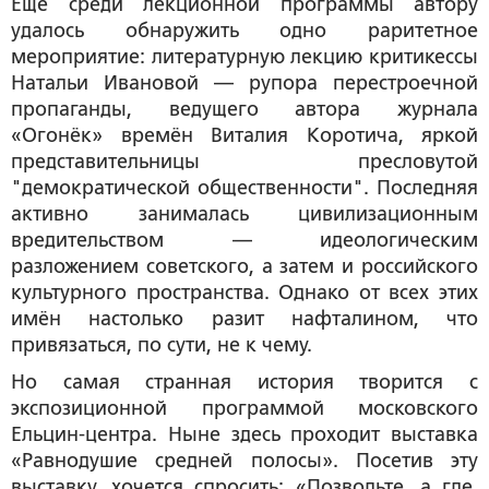
Ещё среди лекционной программы автору
удалось обнаружить одно раритетное
мероприятие: литературную лекцию критикессы
Натальи Ивановой — рупора перестроечной
пропаганды, ведущего автора журнала
«Огонёк» времён Виталия Коротича, яркой
представительницы пресловутой
"демократической общественности". Последняя
активно занималась цивилизационным
вредительством — идеологическим
разложением советского, а затем и российского
культурного пространства. Однако от всех этих
имён настолько разит нафталином, что
привязаться, по сути, не к чему.
Но самая странная история творится с
экспозиционной программой московского
Ельцин-центра. Ныне здесь проходит выставка
«Равнодушие средней полосы». Посетив эту
выставку, хочется спросить: «Позвольте, а где,