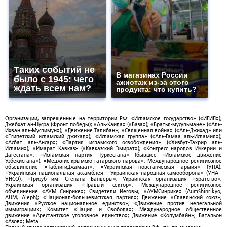
Таких событий не
В магазинах России
было с 1945: чего
ажиотаж из-за этого
ждать всем нам?
продукта: что купить?
Организации, запрещенные на территории РФ: «Исламское государство» («ИГИЛ»);
Джебхат ан-Нусра (Фронт победы); «Аль-Каида» («База»); «Братья-мусульмане» («Аль-
Ихван аль-Муслимун»); «Движение Талибан»; «Священная война» («Аль-Джихад» или
«Египетский исламский джихад»); «Исламская группа» («Аль-Гамаа аль-Исламия»);
«Асбат аль-Ансар»; «Партия исламского освобождения» («Хизбут-Тахрир аль-
Ислами»); «Имарат Кавказ» («Кавказский Эмират»); «Конгресс народов Ичкерии и
Дагестана»; «Исламская партия Туркестана» (бывшее «Исламское движение
Узбекистана»); «Меджлис крымско-татарского народа»; Международное религиозное
объединение «ТаблигиДжамаат»; «Украинская повстанческая армия» (УПА);
«Украинская национальная ассамблея – Украинская народная самооборона» (УНА -
УНСО); «Тризуб им. Степана Бандеры»; Украинская организация «Братство»;
Украинская организация «Правый сектор»; Международное религиозное
объединение «АУМ Синрике»; Свидетели Иеговы; «АУМСинрике» (AumShinrikyo,
AUM, Aleph); «Национал-большевистская партия»; Движение «Славянский союз»;
Движения «Русское национальное единство»; «Движение против нелегальной
иммиграции»; Комитет «Нация и Свобода»; Международное общественное
движение «Арестантское уголовное единство»; Движение «Колумбайн»; Батальон
«Азов»; Meta