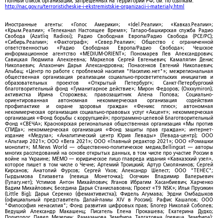
Полный список организаций, запрещенных на территории РФ, см. по ссылкам:
http://nac.gov.ru/terroristicheskie-i-ekstremistskie-organizacii-i-materialy.html
Иностранные агенты: «Голос Америки»; «Idel.Реалии»; «Кавказ.Реалии»;
«Крым.Реалии»; «Телеканал Настоящее Время»; Татаро-башкирская служба Радио
Свобода (Azatliq Radiosi); Радио Свободная Европа/Радио Свобода (PCE/PC);
«Сибирь.Реалии»; «Фактограф»; «Север.Реалии»; Общество с ограниченной
ответственностью «Радио Свободная Европа/Радио Свобода»; Чешское
информационное агентство «MEDIUM-ORIENT»; Пономарев Лев Александрович;
Савицкая Людмила Алексеевна; Маркелов Сергей Евгеньевич; Камалягин Денис
Николаевич; Апахончич Дарья Александровна; Понасенков Евгений Николаевич;
Альбац; «Центр по работе с проблемой насилия "Насилию.нет"»; межрегиональная
общественная организация реализации социально-просветительских инициатив и
образовательных проектов «Открытый Петербург»; Санкт-Петербургский
благотворительный фонд «Гуманитарное действие»; Мирон Федоров; (Oxxxymiron);
активистка Ирина Сторожева; правозащитник Алена Попова; Социально-
ориентированная автономная некоммерческая организация содействия
профилактике и охране здоровья граждан «Феникс плюс»; автономная
некоммерческая организация социально-правовых услуг «Акцент»; некоммерческая
организация «Фонд борьбы с коррупцией»; программно-целевой Благотворительный
Фонд «СВЕЧА»; Красноярская региональная общественная организация «Мы против
СПИДа»; некоммерческая организация «Фонд защиты прав граждан»; интернет-
издание «Медуза»; «Аналитический центр Юрия Левады» (Левада-центр); ООО
«Альтаир 2021»; ООО «Вега 2021»; ООО «Главный редактор 2021»; ООО «Ромашки
монолит»; M.News World — общественно-политическое медиа;Bellingcat — авторы
многих расследований на основе открытых данных, в том числе про участие России в
войне на Украине; МЕМО — юридическое лицо главреда издания «Кавказский узел»,
которое пишет в том числе о Чечне; Артемий Троицкий; Артур Смолянинов; Сергей
Кирсанов; Анатолий Фурсов; Сергей Ухов; Александр Шелест; ООО "ТЕНЕС";
Гырдымова Елизавета (певица Монеточка); Осечкин Владимир Валерьевич
(Гулагу.нет); Устимов Антон Михайлович; Яганов Ибрагим Хасанбиевич; Харченко
Вадим Михайлович; Беседина Дарья Станиславовна; Проект «T9 NSK»; Илья Прусикин
(Little Big); Дарья Серенко (фемактивистка); Фидель Агумава; Эрдни Омбадыков
(официальный представитель Далай-ламы XIV в России); Рафис Кашапов; ООО
"Философия ненасилия"; Фонд развития цифровых прав; Блогер Николай Соболев;
Ведущий Александр Макашенц; Писатель Елена Прокашева; Екатерина Дудко;
Политолог Павел Мезерин; Рамазанова Земфира Талгатовна (певица Земфира);