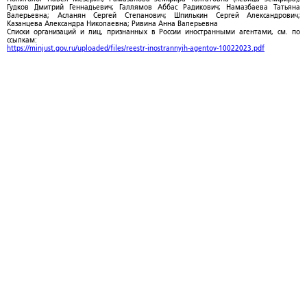
Гудков Дмитрий Геннадьевич; Галлямов Аббас Радикович; Намазбаева Татьяна
Валерьевна; Асланян Сергей Степанович; Шпилькин Сергей Александрович;
Казанцева Александра Николаевна; Ривина Анна Валерьевна
Списки организаций и лиц, признанных в России иностранными агентами, см. по
ссылкам:
https://minjust.gov.ru/uploaded/files/reestr-inostrannyih-agentov-10022023.pdf