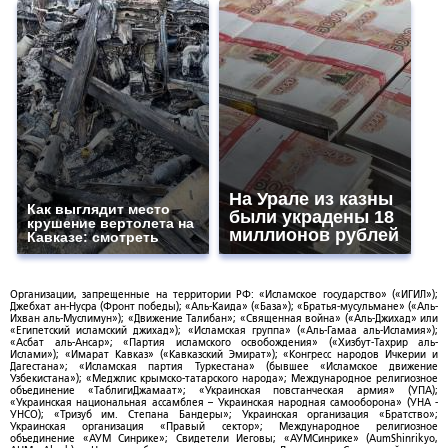
На Урале из казны
Как выглядит место
были украдены 18
крушение вертолета на
миллионов рублей
Кавказе: смотреть
Организации, запрещенные на территории РФ: «Исламское государство» («ИГИЛ»);
Джебхат ан-Нусра (Фронт победы); «Аль-Каида» («База»); «Братья-мусульмане» («Аль-
Ихван аль-Муслимун»); «Движение Талибан»; «Священная война» («Аль-Джихад» или
«Египетский исламский джихад»); «Исламская группа» («Аль-Гамаа аль-Исламия»);
«Асбат аль-Ансар»; «Партия исламского освобождения» («Хизбут-Тахрир аль-
Ислами»); «Имарат Кавказ» («Кавказский Эмират»); «Конгресс народов Ичкерии и
Дагестана»; «Исламская партия Туркестана» (бывшее «Исламское движение
Узбекистана»); «Меджлис крымско-татарского народа»; Международное религиозное
объединение «ТаблигиДжамаат»; «Украинская повстанческая армия» (УПА);
«Украинская национальная ассамблея – Украинская народная самооборона» (УНА -
УНСО); «Тризуб им. Степана Бандеры»; Украинская организация «Братство»;
Украинская организация «Правый сектор»; Международное религиозное
объединение «АУМ Синрике»; Свидетели Иеговы; «АУМСинрике» (AumShinrikyo,