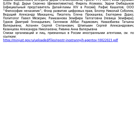
(Little Big); Дарья Серенко (фемактивистка); Фидель Агумава; Эрдни Омбадыков
(официальный представитель Далай-ламы XIV в России); Рафис Кашапов; ООО
"Философия ненасилия"; Фонд развития цифровых прав; Блогер Николай Соболев;
Ведущий Александр Макашенц; Писатель Елена Прокашева; Екатерина Дудко;
Политолог Павел Мезерин; Рамазанова Земфира Талгатовна (певица Земфира);
Гудков Дмитрий Геннадьевич; Галлямов Аббас Радикович; Намазбаева Татьяна
Валерьевна; Асланян Сергей Степанович; Шпилькин Сергей Александрович;
Казанцева Александра Николаевна; Ривина Анна Валерьевна
Списки организаций и лиц, признанных в России иностранными агентами, см. по
ссылкам:
https://minjust.gov.ru/uploaded/files/reestr-inostrannyih-agentov-10022023.pdf