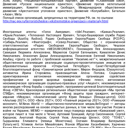
AUM, Aleph); «Национал-большевистская партия»; Движение «Славянский союз»;
Движения «Русское национальное единство»; «Движение против нелегальной
иммиграции»; Комитет «Нация и Свобода»; Международное общественное
движение «Арестантское уголовное единство»; Движение «Колумбайн»; Батальон
«Азов»; Meta
Полный список организаций, запрещенных на территории РФ, см. по ссылкам:
http://nac.gov.ru/terroristicheskie-i-ekstremistskie-organizacii-i-materialy.html
Иностранные агенты: «Голос Америки»; «Idel.Реалии»; «Кавказ.Реалии»;
«Крым.Реалии»; «Телеканал Настоящее Время»; Татаро-башкирская служба Радио
Свобода (Azatliq Radiosi); Радио Свободная Европа/Радио Свобода (PCE/PC);
«Сибирь.Реалии»; «Фактограф»; «Север.Реалии»; Общество с ограниченной
ответственностью «Радио Свободная Европа/Радио Свобода»; Чешское
информационное агентство «MEDIUM-ORIENT»; Пономарев Лев Александрович;
Савицкая Людмила Алексеевна; Маркелов Сергей Евгеньевич; Камалягин Денис
Николаевич; Апахончич Дарья Александровна; Понасенков Евгений Николаевич;
Альбац; «Центр по работе с проблемой насилия "Насилию.нет"»; межрегиональная
общественная организация реализации социально-просветительских инициатив и
образовательных проектов «Открытый Петербург»; Санкт-Петербургский
благотворительный фонд «Гуманитарное действие»; Мирон Федоров; (Oxxxymiron);
активистка Ирина Сторожева; правозащитник Алена Попова; Социально-
ориентированная автономная некоммерческая организация содействия
профилактике и охране здоровья граждан «Феникс плюс»; автономная
некоммерческая организация социально-правовых услуг «Акцент»; некоммерческая
организация «Фонд борьбы с коррупцией»; программно-целевой Благотворительный
Фонд «СВЕЧА»; Красноярская региональная общественная организация «Мы против
СПИДа»; некоммерческая организация «Фонд защиты прав граждан»; интернет-
издание «Медуза»; «Аналитический центр Юрия Левады» (Левада-центр); ООО
«Альтаир 2021»; ООО «Вега 2021»; ООО «Главный редактор 2021»; ООО «Ромашки
монолит»; M.News World — общественно-политическое медиа;Bellingcat — авторы
многих расследований на основе открытых данных, в том числе про участие России в
войне на Украине; МЕМО — юридическое лицо главреда издания «Кавказский узел»,
которое пишет в том числе о Чечне; Артемий Троицкий; Артур Смолянинов; Сергей
Кирсанов; Анатолий Фурсов; Сергей Ухов; Александр Шелест; ООО "ТЕНЕС";
Гырдымова Елизавета (певица Монеточка); Осечкин Владимир Валерьевич
(Гулагу.нет); Устимов Антон Михайлович; Яганов Ибрагим Хасанбиевич; Харченко
Вадим Михайлович; Беседина Дарья Станиславовна; Проект «T9 NSK»; Илья Прусикин