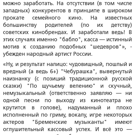
можно заработать. На отсутствии (в том числе
западных) конкурентов в принципе в широком
прокате семейного кино. На известных
большинству родителей (по их детству)
советских кинобрендах. И заработали ведь! В
этих случаях именно "бабло", касса — истинный
мотив к созданию подобных "шедевров"», -
убежден народный артист России.
«Ну, и результат налицо: чудовищный, пошлый и
вредный (а ведь 6+) "Чебурашка", вывернутый
наизнанку (с позиций традиционной русской
сказки) "По щучьему велению" и скучный,
немузыкальный (ответственно заявляю — ни
одной песни по выходу из кинотеатра не
крутится в голове), надуманный и плохо
исполненный по гриму, вокалу, игре некоторых
актеров "Бременские музыканты" имеют
оглушительный кассовый успех. И всё это —