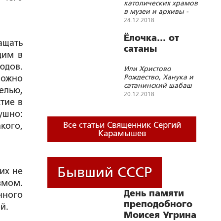
католических храмов
в музеи и архивы -
очередной этап
24.12.2018
демонтажа остатков
благодати Божией в
Ёлочка… от
ащать
Папской церкви
сатаны
дим в
юдов.
Или Христово
Рождество, Ханука и
можно
сатанинский шабаш
елью,
в одном зале
20.12.2018
тие в
ушно:
Все статьи Священник Сергий
кого,
Карамышев
Бывший СССР
 их не
змом.
День памяти
нного
преподобного
й.
Моисея Угрина