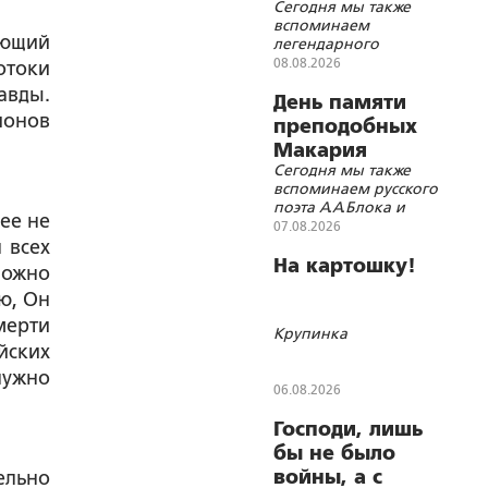
Сегодня мы также
вспоминаем
еющий
легендарного
русского богатыря
08.08.2026
отоки
И.М.Поддубного
авды.
День памяти
ионов
преподобных
Макария
Сегодня мы также
Унженского и
вспоминаем русского
Христофора
поэта А.А.Блока и
ее не
Сольвычегодского
генерала А.И.Деникина
07.08.2026
 всех
На картошку!
можно
ю, Он
мерти
Крупинка
йских
нужно
06.08.2026
Господи, лишь
бы не было
войны, а с
ельно