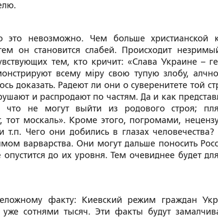
елю.
о это невозможно. Чем больше христианской 
 тем он становится слабей. Происходит незримы
увствующих тем, кто кричит: «Слава Украине – г
монстрируют всему мiру свою тупую злобу, алчно
сь доказать. Радеют ли они о суверенитете той ст
рушают и распродают по частям. Да и как представ
 что не могут выйти из родового строя; пля
, тот москаль». Кроме этого, погромами, неценз
 т.п. Чего они добились в глазах человечества?
имом варварства. Они могут дальше поносить Росс
 опустится до их уровня. Тем очевиднее будет для
реложному факту: Киевский режим граждан Ук
и уже сотнями тысяч. Эти факты будут замалчива