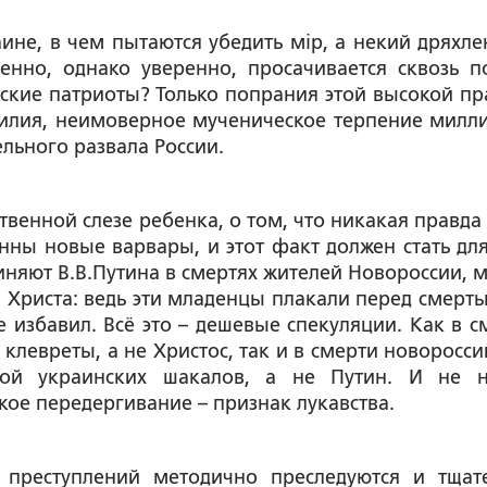
ине, в чем пытаются убедить мiр, а некий дряхл
енно, однако уверенно, просачивается сквозь п
ские патриоты? Только попрания этой высокой пр
усилия, неимоверное мученическое терпение милл
ельного развала России.
венной слезе ребенка, о том, что никакая правда 
инны новые варвары, и этот факт должен стать для
виняют В.В.Путина в смертях жителей Новороссии, 
Христа: ведь эти младенцы плакали перед смерть
не избавил. Всё это – дешевые спекуляции. Как в с
левреты, а не Христос, так и в смерти новоросси
ой украинских шакалов, а не Путин. И не 
акое передергивание – признак лукавства.
 преступлений методично преследуются и тщат