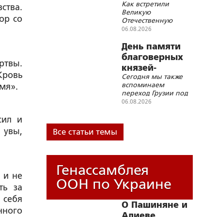
Как встретили
остальным
ства.
Великую
справимся
ор со
Отечественную
всем миром
войну в моих
06.08.2026
родных деревнях
Русского Севера
День памяти
благоверных
ртвы.
князей-
Кровь
Сегодня мы также
страстотерпцев
вспоминаем
мя».
Бориса и Глеба
переход Грузии под
протекторат России
06.08.2026
сил и
 увы,
Все статьи темы
Генассамблея
 и не
ООН по Украине
ть за
 себя
О Пашиняне и
нного
Алиеве,