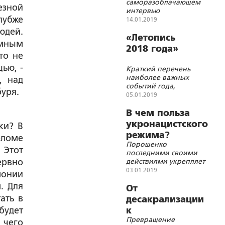
саморазоблачающем
клыки
езной
интервью
лубже
архиепископа
14.01.2019
Памфилийского
юдей.
(США) Даниила
«Летопись
мным
(Зелинского) Би-би-
2018 года»
си
то не
ью, -
Краткий перечень
наиболее важных
, над
событий года,
буря.
изредка чередуемый
05.01.2019
с очень сжатыми
комментариями
В чем польза
укронацистского
ки? В
режима?
ломе
Порошенко
 Этот
последними своими
ервно
действиями укрепляет
Русскую Церковь на
03.01.2019
онии
Украине качественно
. Для
От
ать в
десакрализации
будет
к
Превращение
«паралитургии»
 чего