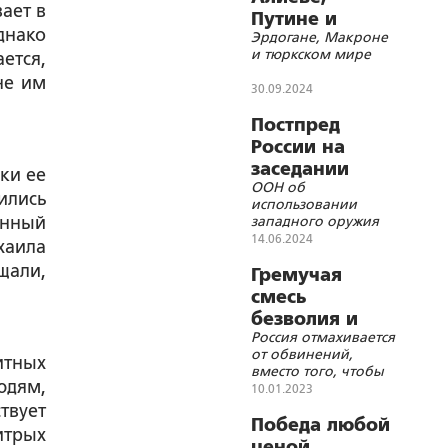
ает в
Путине и
днако
Эрдогане, Макроне
Пезешкияне,
и тюркском мире
ется,
не им
30.09.2024
Постпред
России на
заседании
ки ее
ООН об
СовБеза
ились
использовании
анный
западного оружия
для ударов по
14.06.2024
хаила
России
щали,
Гремучая
смесь
безволия и
Россия отмахивается
апатии
от обвинений,
итных
вместо того, чтобы
людям,
предъявлять свои
10.01.2023
требования
твует
Победа любой
итрых
ценой