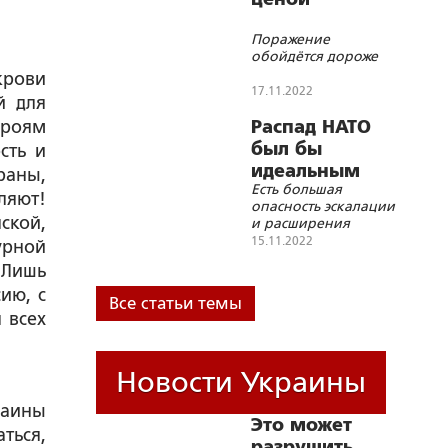
Поражение
обойдётся дороже
крови
17.11.2022
й для
ероям
Распад НАТО
был бы
сть и
идеальным
раны,
Есть большая
вариантом
ляют!
опасность эскалации
ской,
и расширения
конфликта на
15.11.2022
урной
Украине, но если
 Лишь
будет окончательно
решен вопрос с
ию, с
Все статьи темы
Киевом, в структуре
 всех
блока произойдут
изменения
Новости Украины
раины
Это может
ться,
разрушить