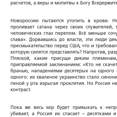
расчетов, а веры и молитвы к Богу Вседержит
Новороссию пытаются утопить в крови. Н
проливает сатана через своих служителей,
человеческих глаз перелом. Всё меньше соч
слава». Дорвавшись до власти, эти люди де
пресмыкательство перед США, что и требовало
которую силятся представлять? Напротив, раз
Пляской, какие присущи диким племенам,
приправляемой заклинанием: «Кто не скачет
бранью, нападениями десятерых на одного и
одного: их хваленое украинство стало синон
пеной у рта изрыгая проклятия. Но Россия не
контраст.
Пока же весь мiр будет привыкать к неп
убивает, а Россия их спасает – десятками 