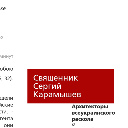
оке
ко
 минут
собою
Священник
, 32).
Сергий
Карамышев
едели
йские
Архитекторы
ти, -
всеукраинского
гента
раскола
О
: они
обнажают