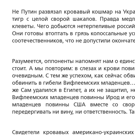
Не Путин развязал кровавый кошмар на Укра
тигр с целой сворой шакалов. Правда медл
клеветы. Чего добьются нетерпеливые россий
Они готовы втоптать в грязь колоссальные 
соотечественников, что не допустили окончат
Разумеется, оппоненты напомнят нам о единст
стоит. А мы повторим: в слезах и крови пов
очевидным. С тем же успехом, как сейчас об
обвинить в гибели Вифлеемских младенцев… 
же Сам удалился в Египет, а их не защитил, 
Вифлеемских младенцев повинны Ирод и его к
младенцев повинны США вместе со свор
передергивать ни вину, ни ответственность. Т
Свидетели кровавых американо-украинских