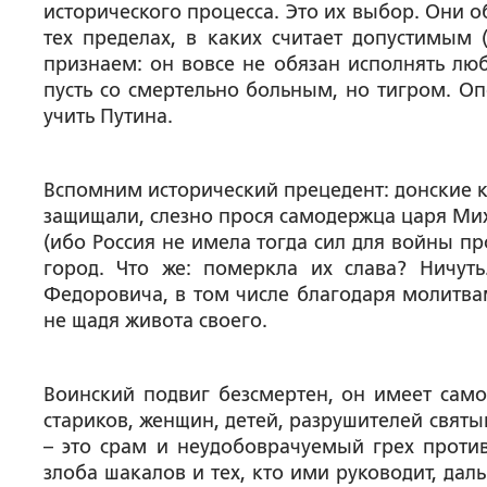
исторического процесса. Это их выбор. Они о
тех пределах, в каких считает допустимым
признаем: он вовсе не обязан исполнять люб
пусть со смертельно больным, но тигром. О
учить Путина.
Вспомним исторический прецедент: донские к
защищали, слезно прося самодержца царя Ми
(ибо Россия не имела тогда сил для войны п
город. Что же: померкла их слава? Ничу
Федоровича, в том числе благодаря молитвам
не щадя живота своего.
Воинский подвиг безсмертен, он имеет само
стариков, женщин, детей, разрушителей святын
– это срам и неудобоврачуемый грех против
злоба шакалов и тех, кто ими руководит, да