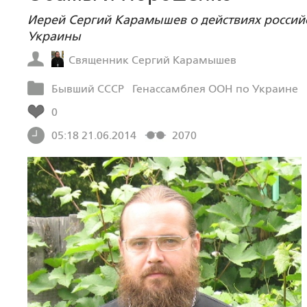
Иерей Сергий Карамышев о действиях российск
Украины
Священник Сергий Карамышев
Бывший СССР
Генассамблея ООН по Украине
0
05:18 21.06.2014
2070