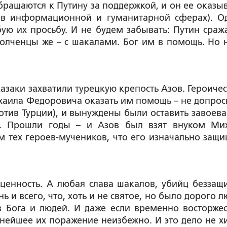
бращаются к Путину за поддержкой, и он ее оказыв
 (в информационной и гуманитарной сферах). О
ую их просьбу. И не будем забывать: Путин сража
полченцы же – с шакалами. Бог им в помощь. Но 
азаки захватили турецкую крепость Азов. Героичес
хаила Федоровича оказать им помощь – не допрос
ротив Турции), и вынуждены были оставить завоев
ть. Прошли годы – и Азов был взят внуком Ми
 тех героев-мучеников, что его изначально защи
ценность. А любая слава шакалов, убийц беззащ
ь и всего, что, хоть и не святое, но было дорого 
 Бога и людей. И даже если временно восторжес
льнейшее их поражение неизбежно. И это дело не х