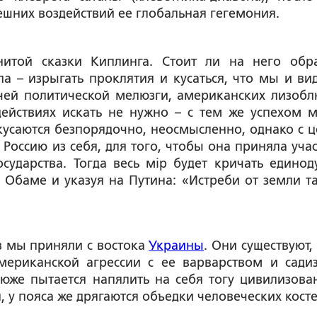
ешних воздействий ее глобальная гегемония.
итой сказки Киплинга. Стоит ли на него обр
 – изрыгать проклятия и кусаться, что мы и ви
чей политической мелюзги, американских лизобл
действиях искать не нужно – с тем же успехом 
 кусаются безпорядочно, неосмысленно, однако с ц
 Россию из себя, для того, чтобы она приняла учас
сударства. Тогда весь мiр будет кричать единод
к Обаме и указуя на Путина: «Истреби от земли та
ев мы приняли с востока
Украины
. Они существуют,
американской агрессии с ее варварством и сади
юже пытается напялить на себя тогу цивилизова
, у пояса же дрягаются объедки человеческих косте