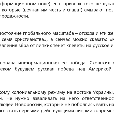
нформационном поле) есть признак того же лукав
 которые (вечная им честь и слава!) смывают поз
продажности.
стояние глобального масштаба – отсюда и эти же
семя христианства», а сейчас можно сказать: «
звления мiра от липких тенёт клеветы на русское и
вовала информационная ее победа. Скольких 
леком будущем русская победа над Америкой,
кому колониальному режиму на востоке Украины,
и. Не нужно взваливать на него ответственнос
юдей Новороссии, которые не побоялись взять на
лись стать первыми действующими лицами совреме