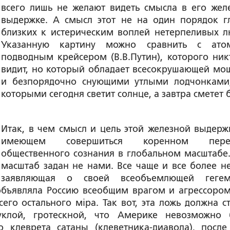
всего лишь не желают видеть смысла в его жел
выдержке. А смысл этот не на один порядок г
близких к истерическим воплей нетерпеливых л
Указанную картину можно сравнить с ато
подводным крейсером (В.В.Путин), которого ник
видит, но который обладает всесокрушающей мощ
и безпорядочно снующими утлыми лодчонками
которыми сегодня светит солнце, а завтра сметет 
Итак, в чем смысл и цель этой железной выдерж
имеющем совершиться коренном пере
общественного сознания в глобальном масштабе.
масштаб задан не нами. Все чаще и все более н
заявляющая о своей всеобъемлющей гегем
бъявляла Россию всеобщим врагом и агрессором
его остального мiра. Так вот, эта ложь должна ст
пуклой, гротескной, что Америке невозможно 
о клеврета сатаны (клеветника-диавола), после