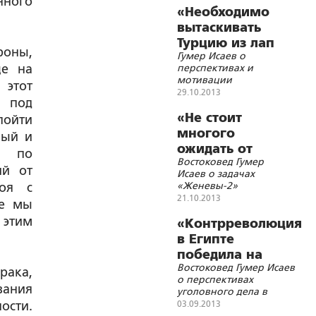
нного
«Необходимо
вытаскивать
Турцию из лап
оны,
Гумер Исаев о
НАТО»
ще на
перспективах и
мотивации
 этот
возможного
29.10.2013
и под
вступления Турции в
Таможенный союз
«Не стоит
пойти
многого
ный и
ожидать от
А по
Востоковед Гумер
будущей
ий от
Исаев о задачах
конференции»
«Женевы-2»
роя с
21.10.2013
же мы
этим
«Контрреволюция
в Египте
победила на
Востоковед Гумер Исаев
радость США и
рака,
о перспективах
Саудовской
вания
уголовного дела в
Аравии»
отношении Мухаммеда
ости.
03.09.2013
Мурси