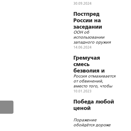
30.09.2024
Постпред
России на
заседании
ООН об
СовБеза
использовании
западного оружия
для ударов по
14.06.2024
России
Гремучая
смесь
безволия и
Россия отмахивается
апатии
от обвинений,
вместо того, чтобы
предъявлять свои
10.01.2023
требования
Победа любой
ценой
Поражение
обойдётся дороже