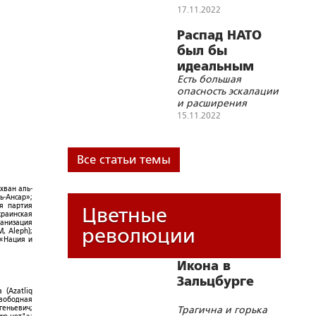
17.11.2022
Распад НАТО
был бы
идеальным
Есть большая
вариантом
опасность эскалации
и расширения
конфликта на
15.11.2022
Украине, но если
будет окончательно
решен вопрос с
Все статьи темы
Киевом, в структуре
блока произойдут
изменения
хван аль-
ь-Ансар»;
ая партия
Цветные
краинская
ганизация
революции
, Aleph);
 «Нация и
Икона в
Зальцбурге
 (Azatliq
Свободная
геньевич;
Трагична и горька