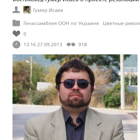
Гумер Исаев
Генассамблея ООН по Украине
Цветные рево
0
13:16 27.09.2013
918