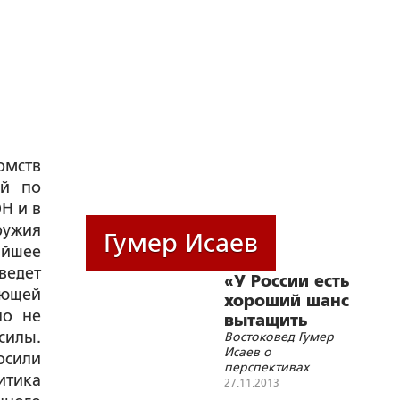
омств
ий по
Н и в
ружия
Гумер Исаев
айшее
ведет
«У России есть
ающей
хороший шанс
но не
вытащить
илы.
Востоковед Гумер
Турцию из
Исаев о
сили
НАТО»
перспективах
итика
вступления Турции в
27.11.2013
ШОС