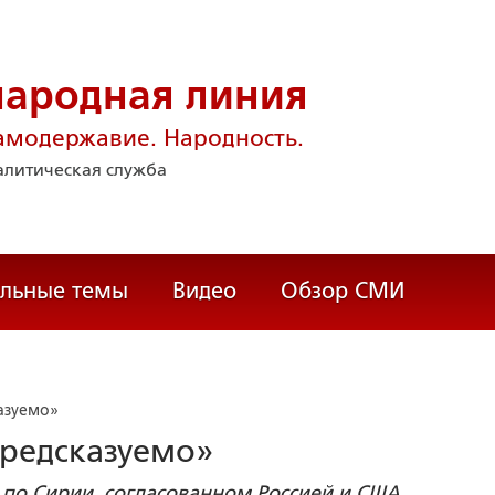
народная линия
амодержавие. Народность.
литическая служба
альные темы
Видео
Обзор СМИ
азуемо»
предсказуемо»
 по Сирии, согласованном Россией и США