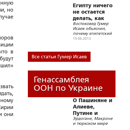
енную
Египту ничего
и, но
не остается
лучае
делать, как
Востоковед Гумер
безропотно
Исаев объяснил,
поддерживать
почему египетский
США
поров
президент
19.06.2013
Мухаммед Мурси
зиции
призвал установить
что в
над Сирией
Все статьи Гумер Исаев
будут
бесполетную зону
ушил»
Генассамблея
ООН по Украине
звать
дать,
вному
О Пашиняне и
Алиеве,
Сирии
Путине и
и они
Эрдогане, Макроне
Пезешкияне,
и тюркском мире