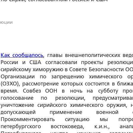
люции
Как сообщалось
, главы внешнеполитических вед
России и США согласовали проекты резолюц
сирийскому химоружию в Совете Безопасности ОО
Организации по запрещению химического о
(ОЗХО), рассмотрение которых состоится в ближ
время. Совбез ООН в ночь на субботу про
голосование по резолюции, предусматрив
уничтожение сирийского химического оружия, 
допускающей применение военной с
Прокомментировать ситуацию мы попро
петербургского востоковеда, к.и.н., анал