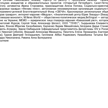
ов Евгений Николаевич; Альбац; «Центр по работе с проблемой насилия "Насили
ельских инициатив и образовательных проектов «Открытый Петербург»; Санкт-Пете
ron); активистка Ирина Сторожева; правозащитник Алена Попова; Социально-ориент
здоровья граждан «Феникс плюс»; автономная некоммерческая организация социально
рограммно-целевой Благотворительный Фонд «СВЕЧА»; Красноярская региональная общ
ав граждан»; интернет-издание «Медуза»; «Аналитический центр Юрия Левады» (Левад
омашки монолит»; M.News World — общественно-политическое медиа;Bellingcat — авто
ойне на Украине; МЕМО — юридическое лицо главреда издания «Кавказский узел», которо
Анатолий Фурсов; Сергей Ухов; Александр Шелест; ООО "ТЕНЕС"; Гырдымова Елизавет
ович; Яганов Ибрагим Хасанбиевич; Харченко Вадим Михайлович; Беседина Дарья Стани
 Фидель Агумава; Эрдни Омбадыков (официальный представитель Далай-ламы XIV в Росси
 Николай Соболев; Ведущий Александр Макашенц; Писатель Елена Прокашева; Екатери
; Гудков Дмитрий Геннадьевич; Галлямов Аббас Радикович; Намазбаева Татьяна Ва
ндра Николаевна; Ривина Анна Валерьевна
ссылкам: