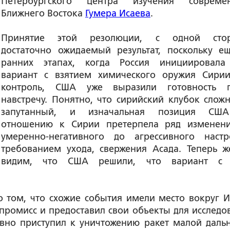
Петербургского центра изучения совреме
Ближнего Востока
Гумера Исаева
.
Принятие этой резолюции, с одной стор
достаточно ожидаемый результат, поскольку е
ранних этапах, когда Россия инициировала
вариант с взятием химического оружия Сири
контроль, США уже выразили готовность 
навстречу. Понятно, что сирийский клубок слож
запутанный, и изначальная позиция СШ
отношению к Сирии претерпела ряд изменен
умеренно-негативного до агрессивного наст
требованием ухода, свержения Асада. Теперь 
видим, что США решили, что вариант с 
 том, что схожие события имели место вокруг И
омпромисс и предоставил свои объекты для исследо
вно приступил к уничтожению ракет малой дальн