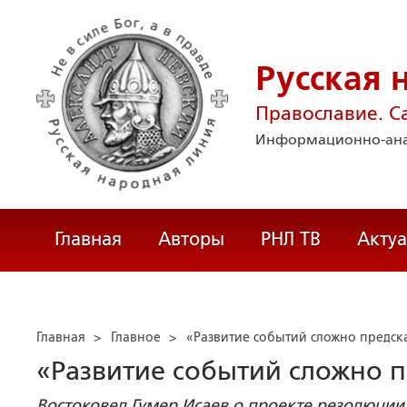
Русская 
Православие. С
Информационно-ана
Главная
Авторы
РНЛ ТВ
Акту
Главная
>
Главное
>
«Развитие событий сложно предск
«Развитие событий сложно 
Востоковед Гумер Исаев о проекте резолюции