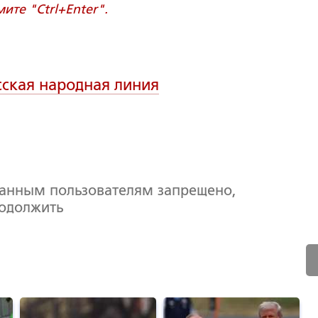
те "Ctrl+Enter".
сская народная линия
ванным пользователям запрещено,
родолжить