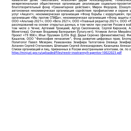
Камалягин Денис Николаевич; Апахончич Дарья Александровна; Понасенк
межрегиональная общественная организация реализации социально-просветит
благотворительный фонд «Гуманитарное действие»; Мирон Федоров; (Oxxxymi
автономная некоммерческая организация содействия профилактике и охране 
услуг «Акцент»; некоммерческая организация «Фонд борьбы с коррупцией»; п
организация «Мы против СПИДа»; некоммерческая организация «Фонд защиты пр
ООО «Альтаир 2021»; ООО «Вега 2021»; ООО «Главный редактор 2021»; ООО «Р
расследований на основе открытых данных, в том числе про участие России в в
том числе о Чечне; Артемий Троицкий; Артур Смолянинов; Сергей Кирсанов; 
Монеточка); Осечкин Владимир Валерьевич (Гулагу.нет); Устимов Антон Михайл
Проект «T9 NSK»; Илья Прусикин (Little Big); Дарья Серенко (фемактивистка);
Кашапов; ООО "Философия ненасилия"; Фонд развития цифровых прав; Блогер
Политолог Павел Мезерин; Рамазанова Земфира Талгатовна (певица Земфира)
Асланян Сергей Степанович; Шпилькин Сергей Александрович; Казанцева Алекса
Списки организаций и лиц, признанных в России иностранными агентами, см. по 
https://minjust.gov.ru/uploaded/files/reestr-inostrannyih-agentov-10022023.pdf