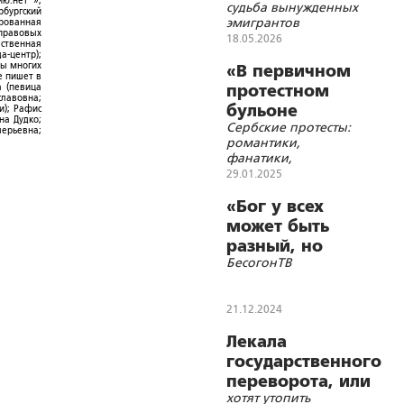
ю.нет"»;
судьба вынужденных
рбургский
эмигрантов
ированная
-правовых
18.05.2026
ественная
а-центр);
ры многих
«В первичном
е пишет в
а (певица
протестном
славовна;
бульоне
и); Рафис
на Дудко;
Сербские протесты:
закипает
лерьевна;
романтики,
революция»
фанатики,
проходимцы
29.01.2025
«Бог у всех
может быть
разный, но
БесогонТВ
враг у Бога
один»
21.12.2024
Лекала
государственного
переворота, или
хотят утопить
Как