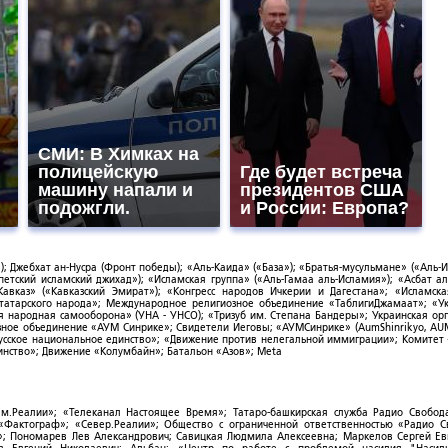
СМИ: В Химках на
полицейскую
Где будет встреча
машину напали и
президентов США
подожгли.
и России: Европа?
; Джебхат ан-Нусра (Фронт победы); «Аль-Каида» («База»); «Братья-мусульмане» («Аль-И
тский исламский джихад»); «Исламская группа» («Аль-Гамаа аль-Исламия»); «Асбат ал
Кавказ» («Кавказский Эмират»); «Конгресс народов Ичкерии и Дагестана»; «Исламск
-татарского народа»; Международное религиозное объединение «ТаблигиДжамаат»; «У
я народная самооборона» (УНА - УНСО); «Тризуб им. Степана Бандеры»; Украинская ор
зное объединение «АУМ Синрике»; Свидетели Иеговы; «АУМСинрике» (AumShinrikyo, AUM
усское национальное единство»; «Движение против нелегальной иммиграции»; Комитет
нство»; Движение «Колумбайн»; Батальон «Азов»; Meta
ым.Реалии»; «Телеканал Настоящее Время»; Татаро-башкирская служба Радио Свобода
; «Фактограф»; «Север.Реалии»; Общество с ограниченной ответственностью «Радио 
; Пономарев Лев Александрович; Савицкая Людмила Алексеевна; Маркелов Сергей Ев