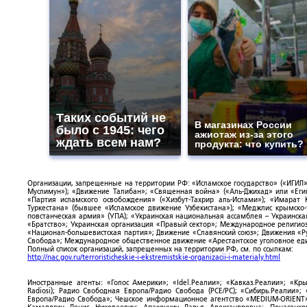
Таких событий не
В магазинах России
было с 1945: чего
ажиотаж из-за этого
ждать всем нам?
продукта: что купить?
Организации, запрещенные на территории РФ: «Исламское государство» («ИГИЛ»)
Муслимун»); «Движение Талибан»; «Священная война» («Аль-Джихад» или «Египе
«Партия исламского освобождения» («Хизбут-Тахрир аль-Ислами»); «Имарат 
Туркестана» (бывшее «Исламское движение Узбекистана»); «Меджлис крымско
повстанческая армия» (УПА); «Украинская национальная ассамблея – Украинска
«Братство»; Украинская организация «Правый сектор»; Международное религио
«Национал-большевистская партия»; Движение «Славянский союз»; Движения «Р
Свобода»; Международное общественное движение «Арестантское уголовное еди
Полный список организаций, запрещенных на территории РФ, см. по ссылкам:
http://nac.gov.ru/terroristicheskie-i-ekstremistskie-organizacii-i-materialy.html
Иностранные агенты: «Голос Америки»; «Idel.Реалии»; «Кавказ.Реалии»; «Кр
Radiosi); Радио Свободная Европа/Радио Свобода (PCE/PC); «Сибирь.Реалии»
Европа/Радио Свобода»; Чешское информационное агентство «MEDIUM-ORIENT»