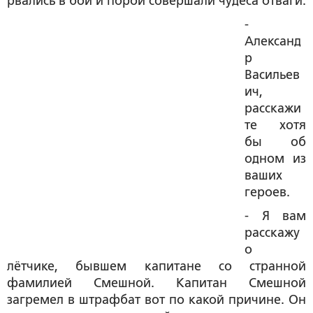
рвались в бой и порой совершали чудеса отваги.
-
Александ
р
Васильев
ич,
расскажи
те хотя
бы об
одном из
ваших
героев.
- Я вам
расскажу
о
лётчике, бывшем капитане со странной
фамилией Смешной. Капитан Смешной
загремел в штрафбат вот по какой причине. Он