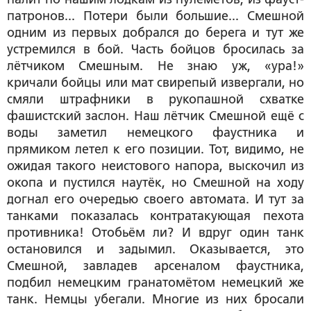
патронов... Потери были большие... Смешной
одним из первых добрался до берега и тут же
устремился в бой. Часть бойцов бросилась за
лётчиком Смешным. Не знаю уж, «ура!»
кричали бойцы или мат свирепый извергали, но
смяли штрафники в рукопашной схватке
фашистский заслон. Наш лётчик Смешной ещё с
воды заметил немецкого фаустника и
прямиком летел к его позиции. Тот, видимо, не
ожидая такого неистового напора, выскочил из
окопа и пустился наутёк, но Смешной на ходу
догнал его очередью своего автомата. И тут за
танками показалась контратакующая пехота
противника! Отобьём ли? И вдруг один танк
остановился и задымил. Оказывается, это
Смешной, завладев арсеналом фаустника,
подбил немецким гранатомётом немецкий же
танк. Немцы убегали. Многие из них бросали