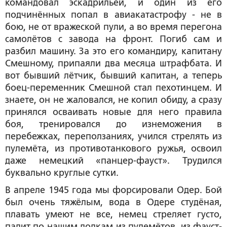
командовал эскадрильей, и один из его
подчинённых попал в авиакатастрофу - не в
бою, не от вражеской пули, а во время перегона
самолётов с завода на фронт. Погиб сам и
разбил машину. За это его командиру, капитану
Смешному, припаяли два месяца штрафбата. И
вот бывший лётчик, бывший капитан, а теперь
боец-переменник Смешной стал пехотинцем. И
знаете, он не жаловался, не копил обиду, а сразу
принялся осваивать новые для него правила
боя, тренировался до изнеможения в
перебежках, переползаниях, учился стрелять из
пулемёта, из противотанкового ружья, освоил
даже немецкий «панцер-фауст». Трудился
буквально круглые сутки.
В апреле 1945 года мы форсировали Одер. Бой
был очень тяжёлым, вода в Одере студёная,
плавать умеют не все, немец стреляет густо,
палит по нашим лодкам из пулемётов, из фауст-