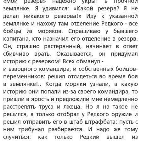
«мой резерв» надёжно укрыт в прочной
землянке. Я удивился: «Какой резерв? Я не
делал никакого резерва!» Иду к указанной
землянке и нахожу там отделение Редкого - все
бойцы из моряков. Спрашиваю у бывшего
капитана, кто назначил его отделение в резерв.
Он, страшно растерянный, начинает в ответ
сбивчиво врать. Оказывается, он придумал
историю с резервом! Всех обманул -
и взводного командира, и собственных бойцов-
переменников: решил отсидеться во время боя
в землянке!.. Когда моряки узнали, в какую
историю они попали из-за своего командира, то
пришли в ярость и предложили мне немедленно
расстрелять труса и лжеца. Но я на такое не
решился, а только отобрал у Редкого оружие и
решил отправить его в штаб штрафбата: пусть с
ним трибунал разбирается. И надо же тому
случиться: как только Редкий вышел из