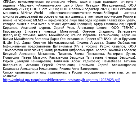
СПИДа»; некоммерческая организация «Фонд защиты прав граждан»; интернет-
издание «Медуза»; «Аналитический центр Юрия Левады» (Левада-центр); ООО
«Альтаир 2021»; ООО «Вега 2021»; ООО «Главный редактор 2021»; ООО «Ромашки
монолит»; M.News World — общественно-политическое медиа;Bellingcat — авторы
многих расследований на основе открытых данных, в том числе про участие России в
войне на Украине; МЕМО — юридическое лицо главреда издания «Кавказский узел»,
которое пишет в том числе о Чечне; Артемий Троицкий; Артур Смолянинов; Сергей
Кирсанов; Анатолий Фурсов; Сергей Ухов; Александр Шелест; ООО "ТЕНЕС";
Гырдымова Елизавета (певица Монеточка); Осечкин Владимир Валерьевич
(Гулагу.нет); Устимов Антон Михайлович; Яганов Ибрагим Хасанбиевич; Харченко
Вадим Михайлович; Беседина Дарья Станиславовна; Проект «T9 NSK»; Илья Прусикин
(Little Big); Дарья Серенко (фемактивистка); Фидель Агумава; Эрдни Омбадыков
(официальный представитель Далай-ламы XIV в России); Рафис Кашапов; ООО
"Философия ненасилия"; Фонд развития цифровых прав; Блогер Николай Соболев;
Ведущий Александр Макашенц; Писатель Елена Прокашева; Екатерина Дудко;
Политолог Павел Мезерин; Рамазанова Земфира Талгатовна (певица Земфира);
Гудков Дмитрий Геннадьевич; Галлямов Аббас Радикович; Намазбаева Татьяна
Валерьевна; Асланян Сергей Степанович; Шпилькин Сергей Александрович;
Казанцева Александра Николаевна; Ривина Анна Валерьевна
Списки организаций и лиц, признанных в России иностранными агентами, см. по
ссылкам:
https://minjust.gov.ru/uploaded/files/reestr-inostrannyih-agentov-10022023.pdf