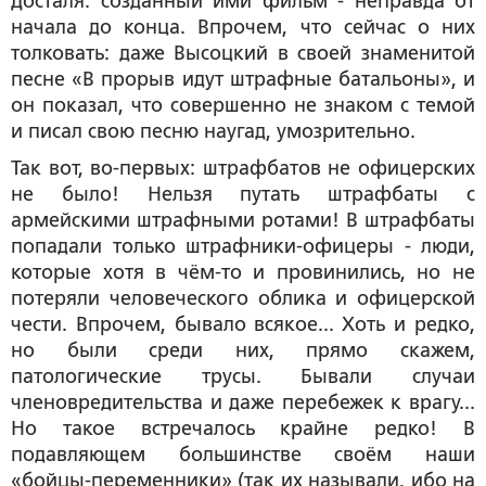
Досталя: созданный ими фильм - неправда от
начала до конца. Впрочем, что сейчас о них
толковать: даже Высоцкий в своей знаменитой
песне «В прорыв идут штрафные батальоны», и
он показал, что совершенно не знаком с темой
и писал свою песню наугад, умозрительно.
Так вот, во-первых: штрафбатов не офицерских
не было! Нельзя путать штрафбаты с
армейскими штрафными ротами! В штрафбаты
попадали только штрафники-офицеры - люди,
которые хотя в чём-то и провинились, но не
потеряли человеческого облика и офицерской
чести. Впрочем, бывало всякое... Хоть и редко,
но были среди них, прямо скажем,
патологические трусы. Бывали случаи
членовредительства и даже перебежек к врагу...
Но такое встречалось крайне редко! В
подавляющем большинстве своём наши
«бойцы-переменники» (так их называли, ибо на