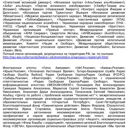
«Египетский исламский джихад»); «Исламская группа» («Аль-Гамаа аль-Исламия»);
«Асбат аль-Ансар»; «Партия исламского освобождения» («Хизбут-Тахрир аль-
Ислами»); «Имарат Кавказ» («Кавказский Эмират»); «Конгресс народов Ичкерии и
Дагестана»; «Исламская партия Туркестана» (бывшее «Исламское движение
Узбекистана»); «Меджлис крымско-татарского народа»; Международное религиозное
объединение «ТаблигиДжамаат»; «Украинская повстанческая армия» (УПА);
«Украинская национальная ассамблея – Украинская народная самооборона» (УНА -
УНСО); «Тризуб им. Степана Бандеры»; Украинская организация «Братство»;
Украинская организация «Правый сектор»; Международное религиозное
объединение «АУМ Синрике»; Свидетели Иеговы; «АУМСинрике» (AumShinrikyo,
AUM, Aleph); «Национал-большевистская партия»; Движение «Славянский союз»;
Движения «Русское национальное единство»; «Движение против нелегальной
иммиграции»; Комитет «Нация и Свобода»; Международное общественное
движение «Арестантское уголовное единство»; Движение «Колумбайн»; Батальон
«Азов»; Meta
Полный список организаций, запрещенных на территории РФ, см. по ссылкам:
http://nac.gov.ru/terroristicheskie-i-ekstremistskie-organizacii-i-materialy.html
Иностранные агенты: «Голос Америки»; «Idel.Реалии»; «Кавказ.Реалии»;
«Крым.Реалии»; «Телеканал Настоящее Время»; Татаро-башкирская служба Радио
Свобода (Azatliq Radiosi); Радио Свободная Европа/Радио Свобода (PCE/PC);
«Сибирь.Реалии»; «Фактограф»; «Север.Реалии»; Общество с ограниченной
ответственностью «Радио Свободная Европа/Радио Свобода»; Чешское
информационное агентство «MEDIUM-ORIENT»; Пономарев Лев Александрович;
Савицкая Людмила Алексеевна; Маркелов Сергей Евгеньевич; Камалягин Денис
Николаевич; Апахончич Дарья Александровна; Понасенков Евгений Николаевич;
Альбац; «Центр по работе с проблемой насилия "Насилию.нет"»; межрегиональная
общественная организация реализации социально-просветительских инициатив и
образовательных проектов «Открытый Петербург»; Санкт-Петербургский
благотворительный фонд «Гуманитарное действие»; Мирон Федоров; (Oxxxymiron);
активистка Ирина Сторожева; правозащитник Алена Попова; Социально-
ориентированная автономная некоммерческая организация содействия
профилактике и охране здоровья граждан «Феникс плюс»; автономная
некоммерческая организация социально-правовых услуг «Акцент»; некоммерческая
организация «Фонд борьбы с коррупцией»; программно-целевой Благотворительный
Фонд «СВЕЧА»; Красноярская региональная общественная организация «Мы против