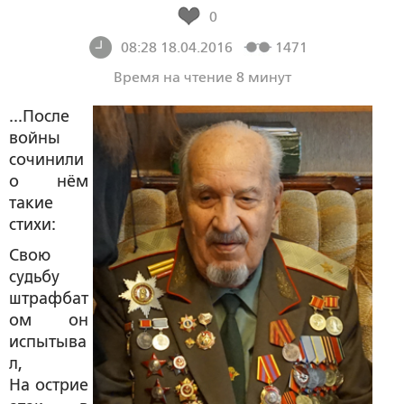
0
08:28 18.04.2016
1471
Время на чтение 8 минут
...После
войны
сочинили
о нём
такие
стихи:
Свою
судьбу
штрафбат
ом он
испытыва
л,
На острие