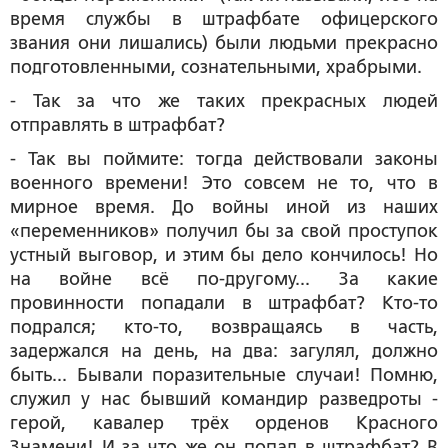
время службы в штрафбате офицерского
звания они лишались) были людьми прекрасно
подготовленными, сознательными, храбрыми.
- Так за что же таких прекрасных людей
отправлять в штрафбат?
- Так вы поймите: тогда действовали законы
военного времени! Это совсем не то, что в
мирное время. До войны иной из наших
«переменников» получил бы за свой проступок
устный выговор, и этим бы дело кончилось! Но
на войне всё по-другому... За какие
провинности попадали в штрафбат? Кто-то
подрался; кто-то, возвращаясь в часть,
задержался на день, на два: загулял, должно
быть... Бывали поразительные случаи! Помню,
служил у нас бывший командир разведроты -
герой, кавалер трёх орденов Красного
Знамени! И за что же он попал в штрафбат? В