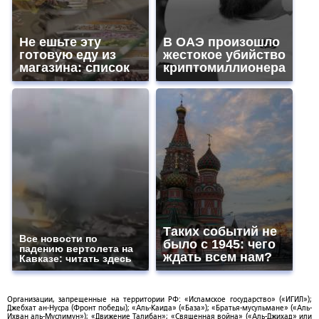
Не ешьте эту
В ОАЭ произошло
готовую еду из
жестокое убийство
магазина: список
криптомиллионера
Таких событий не
Все новости по
было с 1945: чего
падению вертолета на
ждать всем нам?
Кавказе: читать здесь
Организации, запрещенные на территории РФ: «Исламское государство» («ИГИЛ»);
Джебхат ан-Нусра (Фронт победы); «Аль-Каида» («База»); «Братья-мусульмане» («Аль-
Ихван аль-Муслимун»); «Движение Талибан»; «Священная война» («Аль-Джихад» или