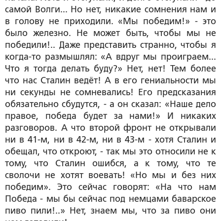
самой Волги... Но нет, никакие сомнения нам и
в голову не приходили. «Мы победим!» - это
было железно. Не может быть, чтобы мы не
победили!.. Даже представить странно, чтобы я
когда-то размышлял: «А вдруг мы проиграем...
Что я тогда делать буду?» Нет, нет! Тем более
что нас Сталин ведёт! А в его гениальности мы
ни секунды не сомневались! Его предсказания
обязательно сбудутся, - а он сказал: «Наше дело
правое, победа будет за нами!» И никаких
разговоров. А что второй фронт не открывали
ни в 41-м, ни в 42-м, ни в 43-м - хотя Сталин и
обещал, что откроют, - так мы это относили не к
тому, что Сталин ошибся, а к тому, что те
сволочи не хотят воевать! «Но мы и без них
победим». Это сейчас говорят: «На что нам
Победа - мы бы сейчас под немцами баварское
пиво пили!..» Нет, знаем мы, что за пиво они