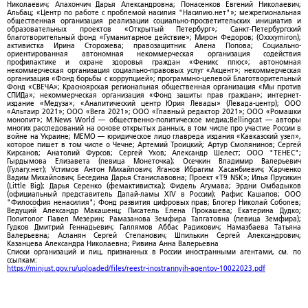
Николаевич; Апахончич Дарья Александровна; Понасенков Евгений Николаевич;
Альбац; «Центр по работе с проблемой насилия "Насилию.нет"»; межрегиональная
общественная организация реализации социально-просветительских инициатив и
образовательных проектов «Открытый Петербург»; Санкт-Петербургский
благотворительный фонд «Гуманитарное действие»; Мирон Федоров; (Oxxxymiron);
активистка Ирина Сторожева; правозащитник Алена Попова; Социально-
ориентированная автономная некоммерческая организация содействия
профилактике и охране здоровья граждан «Феникс плюс»; автономная
некоммерческая организация социально-правовых услуг «Акцент»; некоммерческая
организация «Фонд борьбы с коррупцией»; программно-целевой Благотворительный
Фонд «СВЕЧА»; Красноярская региональная общественная организация «Мы против
СПИДа»; некоммерческая организация «Фонд защиты прав граждан»; интернет-
издание «Медуза»; «Аналитический центр Юрия Левады» (Левада-центр); ООО
«Альтаир 2021»; ООО «Вега 2021»; ООО «Главный редактор 2021»; ООО «Ромашки
монолит»; M.News World — общественно-политическое медиа;Bellingcat — авторы
многих расследований на основе открытых данных, в том числе про участие России в
войне на Украине; МЕМО — юридическое лицо главреда издания «Кавказский узел»,
которое пишет в том числе о Чечне; Артемий Троицкий; Артур Смолянинов; Сергей
Кирсанов; Анатолий Фурсов; Сергей Ухов; Александр Шелест; ООО "ТЕНЕС";
Гырдымова Елизавета (певица Монеточка); Осечкин Владимир Валерьевич
(Гулагу.нет); Устимов Антон Михайлович; Яганов Ибрагим Хасанбиевич; Харченко
Вадим Михайлович; Беседина Дарья Станиславовна; Проект «T9 NSK»; Илья Прусикин
(Little Big); Дарья Серенко (фемактивистка); Фидель Агумава; Эрдни Омбадыков
(официальный представитель Далай-ламы XIV в России); Рафис Кашапов; ООО
"Философия ненасилия"; Фонд развития цифровых прав; Блогер Николай Соболев;
Ведущий Александр Макашенц; Писатель Елена Прокашева; Екатерина Дудко;
Политолог Павел Мезерин; Рамазанова Земфира Талгатовна (певица Земфира);
Гудков Дмитрий Геннадьевич; Галлямов Аббас Радикович; Намазбаева Татьяна
Валерьевна; Асланян Сергей Степанович; Шпилькин Сергей Александрович;
Казанцева Александра Николаевна; Ривина Анна Валерьевна
Списки организаций и лиц, признанных в России иностранными агентами, см. по
ссылкам:
https://minjust.gov.ru/uploaded/files/reestr-inostrannyih-agentov-10022023.pdf