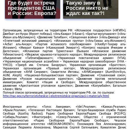
Где будет встреча
Такую зиму в
президентов США
России никто не
и России: Европа?
ждал: как так?!
Организации, запрещенные на территории РФ: «Исламское государство» («ИГИЛ»);
Джебхат ан-Нусра (Фронт победы); «Аль-Каида» («База»); «Братья-мусульмане» («Аль-
Ихван аль-Муслимун»); «Движение Талибан»; «Священная война» («Аль-Джихад» или
«Египетский исламский джихад»); «Исламская группа» («Аль-Гамаа аль-Исламия»);
«Асбат аль-Ансар»; «Партия исламского освобождения» («Хизбут-Тахрир аль-
Ислами»); «Имарат Кавказ» («Кавказский Эмират»); «Конгресс народов Ичкерии и
Дагестана»; «Исламская партия Туркестана» (бывшее «Исламское движение
Узбекистана»); «Меджлис крымско-татарского народа»; Международное религиозное
объединение «ТаблигиДжамаат»; «Украинская повстанческая армия» (УПА);
«Украинская национальная ассамблея – Украинская народная самооборона» (УНА -
УНСО); «Тризуб им. Степана Бандеры»; Украинская организация «Братство»;
Украинская организация «Правый сектор»; Международное религиозное
объединение «АУМ Синрике»; Свидетели Иеговы; «АУМСинрике» (AumShinrikyo,
AUM, Aleph); «Национал-большевистская партия»; Движение «Славянский союз»;
Движения «Русское национальное единство»; «Движение против нелегальной
иммиграции»; Комитет «Нация и Свобода»; Международное общественное
движение «Арестантское уголовное единство»; Движение «Колумбайн»; Батальон
«Азов»; Meta
Полный список организаций, запрещенных на территории РФ, см. по ссылкам:
http://nac.gov.ru/terroristicheskie-i-ekstremistskie-organizacii-i-materialy.html
Иностранные агенты: «Голос Америки»; «Idel.Реалии»; «Кавказ.Реалии»;
«Крым.Реалии»; «Телеканал Настоящее Время»; Татаро-башкирская служба Радио
Свобода (Azatliq Radiosi); Радио Свободная Европа/Радио Свобода (PCE/PC);
«Сибирь.Реалии»; «Фактограф»; «Север.Реалии»; Общество с ограниченной
ответственностью «Радио Свободная Европа/Радио Свобода»; Чешское
информационное агентство «MEDIUM-ORIENT»; Пономарев Лев Александрович;
Савицкая Людмила Алексеевна; Маркелов Сергей Евгеньевич; Камалягин Денис