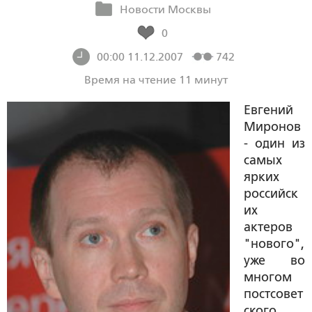
Новости Москвы
0
00:00 11.12.2007
742
Время на чтение 11 минут
Евгений
Миронов
- один из
самых
ярких
российск
их
актеров
"нового",
уже во
многом
постсовет
ского