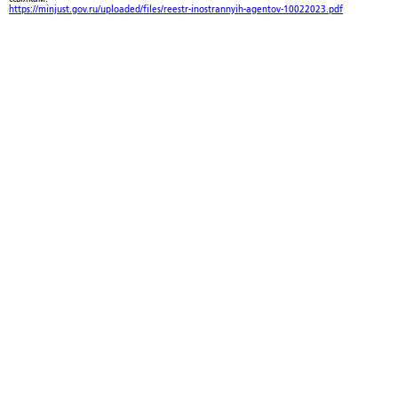
https://minjust.gov.ru/uploaded/files/reestr-inostrannyih-agentov-10022023.pdf