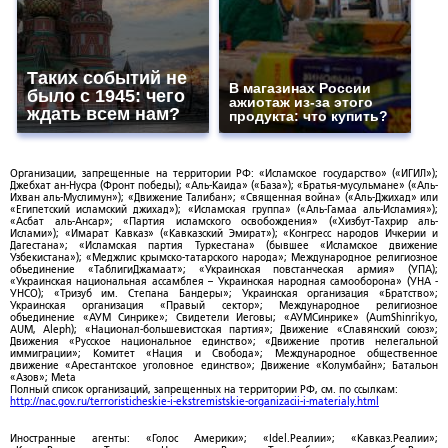
Таких событий не
В магазинах России
было с 1945: чего
ажиотаж из-за этого
ждать всем нам?
продукта: что купить?
Организации, запрещенные на территории РФ: «Исламское государство» («ИГИЛ»);
Джебхат ан-Нусра (Фронт победы); «Аль-Каида» («База»); «Братья-мусульмане» («Аль-
Ихван аль-Муслимун»); «Движение Талибан»; «Священная война» («Аль-Джихад» или
«Египетский исламский джихад»); «Исламская группа» («Аль-Гамаа аль-Исламия»);
«Асбат аль-Ансар»; «Партия исламского освобождения» («Хизбут-Тахрир аль-
Ислами»); «Имарат Кавказ» («Кавказский Эмират»); «Конгресс народов Ичкерии и
Дагестана»; «Исламская партия Туркестана» (бывшее «Исламское движение
Узбекистана»); «Меджлис крымско-татарского народа»; Международное религиозное
объединение «ТаблигиДжамаат»; «Украинская повстанческая армия» (УПА);
«Украинская национальная ассамблея – Украинская народная самооборона» (УНА -
УНСО); «Тризуб им. Степана Бандеры»; Украинская организация «Братство»;
Украинская организация «Правый сектор»; Международное религиозное
объединение «АУМ Синрике»; Свидетели Иеговы; «АУМСинрике» (AumShinrikyo,
AUM, Aleph); «Национал-большевистская партия»; Движение «Славянский союз»;
Движения «Русское национальное единство»; «Движение против нелегальной
иммиграции»; Комитет «Нация и Свобода»; Международное общественное
движение «Арестантское уголовное единство»; Движение «Колумбайн»; Батальон
«Азов»; Meta
Полный список организаций, запрещенных на территории РФ, см. по ссылкам:
http://nac.gov.ru/terroristicheskie-i-ekstremistskie-organizacii-i-materialy.html
Иностранные агенты: «Голос Америки»; «Idel.Реалии»; «Кавказ.Реалии»;