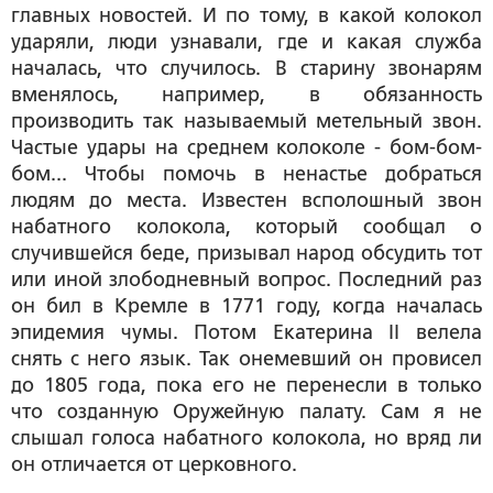
главных новостей. И по тому, в какой колокол
ударяли, люди узнавали, где и какая служба
началась, что случилось. В старину звонарям
вменялось, например, в обязанность
производить так называемый метельный звон.
Частые удары на среднем колоколе - бом-бом-
бом... Чтобы помочь в ненастье добраться
людям до места. Известен всполошный звон
набатного колокола, который сообщал о
случившейся беде, призывал народ обсудить тот
или иной злободневный вопрос. Последний раз
он бил в Кремле в 1771 году, когда началась
эпидемия чумы. Потом Екатерина II велела
снять с него язык. Так онемевший он провисел
до 1805 года, пока его не перенесли в только
что созданную Оружейную палату. Сам я не
слышал голоса набатного колокола, но вряд ли
он отличается от церковного.