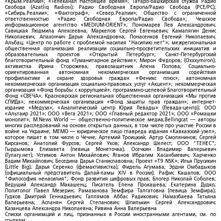
«Крым.Реалии»; «Телеканал Настоящее Время»; Татаро-башкирская служба Радио
Свобода (Azatliq Radiosi); Радио Свободная Европа/Радио Свобода (PCE/PC);
«Сибирь.Реалии»; «Фактограф»; «Север.Реалии»; Общество с ограниченной
ответственностью «Радио Свободная Европа/Радио Свобода»; Чешское
информационное агентство «MEDIUM-ORIENT»; Пономарев Лев Александрович;
Савицкая Людмила Алексеевна; Маркелов Сергей Евгеньевич; Камалягин Денис
Николаевич; Апахончич Дарья Александровна; Понасенков Евгений Николаевич;
Альбац; «Центр по работе с проблемой насилия "Насилию.нет"»; межрегиональная
общественная организация реализации социально-просветительских инициатив и
образовательных проектов «Открытый Петербург»; Санкт-Петербургский
благотворительный фонд «Гуманитарное действие»; Мирон Федоров; (Oxxxymiron);
активистка Ирина Сторожева; правозащитник Алена Попова; Социально-
ориентированная автономная некоммерческая организация содействия
профилактике и охране здоровья граждан «Феникс плюс»; автономная
некоммерческая организация социально-правовых услуг «Акцент»; некоммерческая
организация «Фонд борьбы с коррупцией»; программно-целевой Благотворительный
Фонд «СВЕЧА»; Красноярская региональная общественная организация «Мы против
СПИДа»; некоммерческая организация «Фонд защиты прав граждан»; интернет-
издание «Медуза»; «Аналитический центр Юрия Левады» (Левада-центр); ООО
«Альтаир 2021»; ООО «Вега 2021»; ООО «Главный редактор 2021»; ООО «Ромашки
монолит»; M.News World — общественно-политическое медиа;Bellingcat — авторы
многих расследований на основе открытых данных, в том числе про участие России в
войне на Украине; МЕМО — юридическое лицо главреда издания «Кавказский узел»,
которое пишет в том числе о Чечне; Артемий Троицкий; Артур Смолянинов; Сергей
Кирсанов; Анатолий Фурсов; Сергей Ухов; Александр Шелест; ООО "ТЕНЕС";
Гырдымова Елизавета (певица Монеточка); Осечкин Владимир Валерьевич
(Гулагу.нет); Устимов Антон Михайлович; Яганов Ибрагим Хасанбиевич; Харченко
Вадим Михайлович; Беседина Дарья Станиславовна; Проект «T9 NSK»; Илья Прусикин
(Little Big); Дарья Серенко (фемактивистка); Фидель Агумава; Эрдни Омбадыков
(официальный представитель Далай-ламы XIV в России); Рафис Кашапов; ООО
"Философия ненасилия"; Фонд развития цифровых прав; Блогер Николай Соболев;
Ведущий Александр Макашенц; Писатель Елена Прокашева; Екатерина Дудко;
Политолог Павел Мезерин; Рамазанова Земфира Талгатовна (певица Земфира);
Гудков Дмитрий Геннадьевич; Галлямов Аббас Радикович; Намазбаева Татьяна
Валерьевна; Асланян Сергей Степанович; Шпилькин Сергей Александрович;
Казанцева Александра Николаевна; Ривина Анна Валерьевна
Списки организаций и лиц, признанных в России иностранными агентами, см. по
ссылкам: