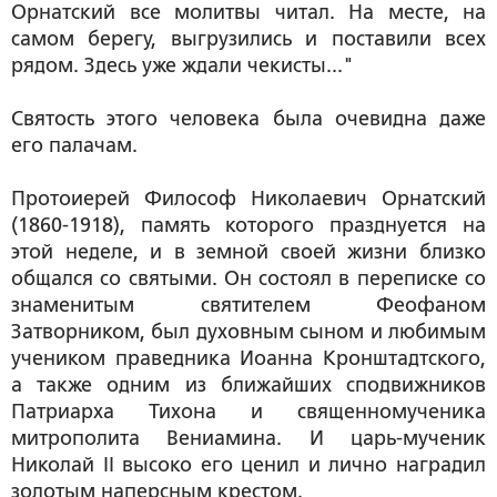
Орнатский все молитвы читал. На месте, на
самом берегу, выгрузились и поставили всех
рядом. Здесь уже ждали чекисты..."
Святость этого человека была очевидна даже
его палачам.
Протоиерей Философ Николаевич Орнатский
(1860-1918), память которого празднуется на
этой неделе, и в земной своей жизни близко
общался со святыми. Он состоял в переписке со
знаменитым святителем Феофаном
Затворником, был духовным сыном и любимым
учеником праведника Иоанна Кронштадтского,
а также одним из ближайших сподвижников
Патриарха Тихона и священномученика
митрополита Вениамина. И царь-мученик
Николай II высоко его ценил и лично наградил
золотым наперсным крестом.