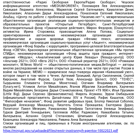
ответственностью «Радио Свободная Европа/Радио Свобода»; Чешское
информационное агентство «MEDIUM-ORIENT»; Пономарев Лев Александрович;
Савицкая Людмила Алексеевна; Маркелов Сергей Евгеньевич; Камалягин Денис
Николаевич; Апахончич Дарья Александровна; Понасенков Евгений Николаевич;
Альбац; «Центр по работе с проблемой насилия "Насилию.нет"»; межрегиональная
общественная организация реализации социально-просветительских инициатив и
образовательных проектов «Открытый Петербург»; Санкт-Петербургский
благотворительный фонд «Гуманитарное действие»; Мирон Федоров; (Oxxxymiron);
активистка Ирина Сторожева; правозащитник Алена Попова; Социально-
ориентированная автономная некоммерческая организация содействия
профилактике и охране здоровья граждан «Феникс плюс»; автономная
некоммерческая организация социально-правовых услуг «Акцент»; некоммерческая
организация «Фонд борьбы с коррупцией»; программно-целевой Благотворительный
Фонд «СВЕЧА»; Красноярская региональная общественная организация «Мы против
СПИДа»; некоммерческая организация «Фонд защиты прав граждан»; интернет-
издание «Медуза»; «Аналитический центр Юрия Левады» (Левада-центр); ООО
«Альтаир 2021»; ООО «Вега 2021»; ООО «Главный редактор 2021»; ООО «Ромашки
монолит»; M.News World — общественно-политическое медиа;Bellingcat — авторы
многих расследований на основе открытых данных, в том числе про участие России в
войне на Украине; МЕМО — юридическое лицо главреда издания «Кавказский узел»,
которое пишет в том числе о Чечне; Артемий Троицкий; Артур Смолянинов; Сергей
Кирсанов; Анатолий Фурсов; Сергей Ухов; Александр Шелест; ООО "ТЕНЕС";
Гырдымова Елизавета (певица Монеточка); Осечкин Владимир Валерьевич
(Гулагу.нет); Устимов Антон Михайлович; Яганов Ибрагим Хасанбиевич; Харченко
Вадим Михайлович; Беседина Дарья Станиславовна; Проект «T9 NSK»; Илья Прусикин
(Little Big); Дарья Серенко (фемактивистка); Фидель Агумава; Эрдни Омбадыков
(официальный представитель Далай-ламы XIV в России); Рафис Кашапов; ООО
"Философия ненасилия"; Фонд развития цифровых прав; Блогер Николай Соболев;
Ведущий Александр Макашенц; Писатель Елена Прокашева; Екатерина Дудко;
Политолог Павел Мезерин; Рамазанова Земфира Талгатовна (певица Земфира);
Гудков Дмитрий Геннадьевич; Галлямов Аббас Радикович; Намазбаева Татьяна
Валерьевна; Асланян Сергей Степанович; Шпилькин Сергей Александрович;
Казанцева Александра Николаевна; Ривина Анна Валерьевна
Списки организаций и лиц, признанных в России иностранными агентами, см. по
ссылкам:
https://minjust.gov.ru/uploaded/files/reestr-inostrannyih-agentov-10022023.pdf