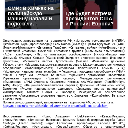
СМИ: В Химках на
полицейскую
Где будет встреча
машину напали и
президентов США
подожгли.
и России: Европа?
Организации, запрещенные на территории РФ: «Исламское государство» («ИГИЛ»);
Джебхат ан-Нусра (Фронт победы); «Аль-Каида» («База»); «Братья-мусульмане» («Аль-
Ихван аль-Муслимун»); «Движение Талибан»; «Священная война» («Аль-Джихад» или
«Египетский исламский джихад»); «Исламская группа» («Аль-Гамаа аль-Исламия»);
«Асбат аль-Ансар»; «Партия исламского освобождения» («Хизбут-Тахрир аль-
Ислами»); «Имарат Кавказ» («Кавказский Эмират»); «Конгресс народов Ичкерии и
Дагестана»; «Исламская партия Туркестана» (бывшее «Исламское движение
Узбекистана»); «Меджлис крымско-татарского народа»; Международное религиозное
объединение «ТаблигиДжамаат»; «Украинская повстанческая армия» (УПА);
«Украинская национальная ассамблея – Украинская народная самооборона» (УНА -
УНСО); «Тризуб им. Степана Бандеры»; Украинская организация «Братство»;
Украинская организация «Правый сектор»; Международное религиозное
объединение «АУМ Синрике»; Свидетели Иеговы; «АУМСинрике» (AumShinrikyo,
AUM, Aleph); «Национал-большевистская партия»; Движение «Славянский союз»;
Движения «Русское национальное единство»; «Движение против нелегальной
иммиграции»; Комитет «Нация и Свобода»; Международное общественное
движение «Арестантское уголовное единство»; Движение «Колумбайн»; Батальон
«Азов»; Meta
Полный список организаций, запрещенных на территории РФ, см. по ссылкам:
http://nac.gov.ru/terroristicheskie-i-ekstremistskie-organizacii-i-materialy.html
Иностранные агенты: «Голос Америки»; «Idel.Реалии»; «Кавказ.Реалии»;
«Крым.Реалии»; «Телеканал Настоящее Время»; Татаро-башкирская служба Радио
Свобода (Azatliq Radiosi); Радио Свободная Европа/Радио Свобода (PCE/PC);
«Сибирь.Реалии»; «Фактограф»; «Север.Реалии»; Общество с ограниченной