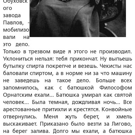
Обуховск
ого
завода
Павлов, -
мобилизо
вали на
это дело.
Только в трезвом виде я этого не производил.
Уклониться нельзя: тебя прикончат. Ну выпьешь
бутылку спирта покрепче и везешь. Чекисты нас
баловали спиртом, а в норме ни за что машину
не заведешь на такое дело. Больше всех
запомнилось, как с батюшкой Философом
Орнатским ехали... Батюшка умирал как святой
человек... Была темная, дождливая ночь... Все
арестованные притихли и крестятся. Конвойные
отвернулись. Меня жуть берет, и хмель
выскакивает. Приказано было везти за Лигово,
на берег залива. Долго мы ехали, а батюшка