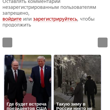
Оставлять комментарии
незарегистрированным пользователям
запрещено,
войдите
или
зарегистрируйтесь
, чтобы
продолжить
Где будет встреча
Такую зиму в
президентов США
России никто не