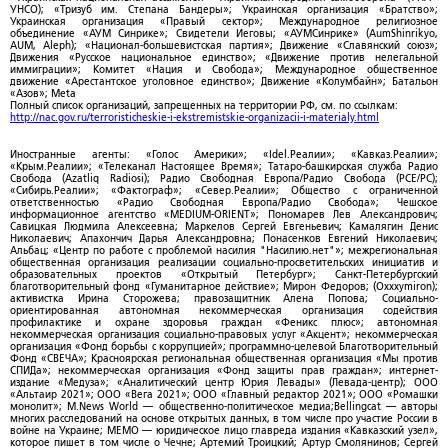
УНСО); «Тризуб им. Степана Бандеры»; Украинская организация «Братство»;
Украинская организация «Правый сектор»; Международное религиозное
объединение «АУМ Синрике»; Свидетели Иеговы; «АУМСинрике» (AumShinrikyo,
AUM, Aleph); «Национал-большевистская партия»; Движение «Славянский союз»;
Движения «Русское национальное единство»; «Движение против нелегальной
иммиграции»; Комитет «Нация и Свобода»; Международное общественное
движение «Арестантское уголовное единство»; Движение «Колумбайн»; Батальон
«Азов»; Meta
Полный список организаций, запрещенных на территории РФ, см. по ссылкам:
http://nac.gov.ru/terroristicheskie-i-ekstremistskie-organizacii-i-materialy.html
Иностранные агенты: «Голос Америки»; «Idel.Реалии»; «Кавказ.Реалии»;
«Крым.Реалии»; «Телеканал Настоящее Время»; Татаро-башкирская служба Радио
Свобода (Azatliq Radiosi); Радио Свободная Европа/Радио Свобода (PCE/PC);
«Сибирь.Реалии»; «Фактограф»; «Север.Реалии»; Общество с ограниченной
ответственностью «Радио Свободная Европа/Радио Свобода»; Чешское
информационное агентство «MEDIUM-ORIENT»; Пономарев Лев Александрович;
Савицкая Людмила Алексеевна; Маркелов Сергей Евгеньевич; Камалягин Денис
Николаевич; Апахончич Дарья Александровна; Понасенков Евгений Николаевич;
Альбац; «Центр по работе с проблемой насилия "Насилию.нет"»; межрегиональная
общественная организация реализации социально-просветительских инициатив и
образовательных проектов «Открытый Петербург»; Санкт-Петербургский
благотворительный фонд «Гуманитарное действие»; Мирон Федоров; (Oxxxymiron);
активистка Ирина Сторожева; правозащитник Алена Попова; Социально-
ориентированная автономная некоммерческая организация содействия
профилактике и охране здоровья граждан «Феникс плюс»; автономная
некоммерческая организация социально-правовых услуг «Акцент»; некоммерческая
организация «Фонд борьбы с коррупцией»; программно-целевой Благотворительный
Фонд «СВЕЧА»; Красноярская региональная общественная организация «Мы против
СПИДа»; некоммерческая организация «Фонд защиты прав граждан»; интернет-
издание «Медуза»; «Аналитический центр Юрия Левады» (Левада-центр); ООО
«Альтаир 2021»; ООО «Вега 2021»; ООО «Главный редактор 2021»; ООО «Ромашки
монолит»; M.News World — общественно-политическое медиа;Bellingcat — авторы
многих расследований на основе открытых данных, в том числе про участие России в
войне на Украине; МЕМО — юридическое лицо главреда издания «Кавказский узел»,
которое пишет в том числе о Чечне; Артемий Троицкий; Артур Смолянинов; Сергей