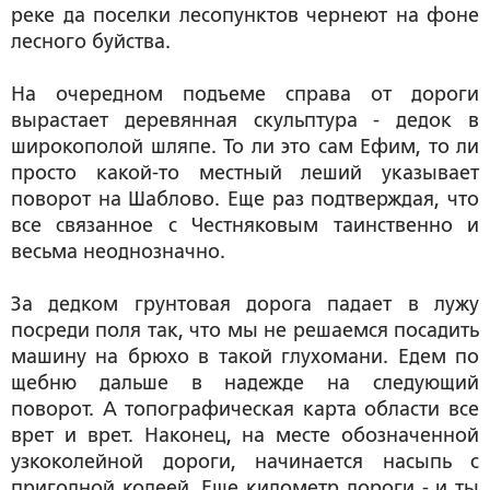
реке да поселки лесопунктов чернеют на фоне
лесного буйства.
На очередном подъеме справа от дороги
вырастает деревянная скульптура - дедок в
широкополой шляпе. То ли это сам Ефим, то ли
просто какой-то местный леший указывает
поворот на Шаблово. Еще раз подтверждая, что
все связанное с Честняковым таинственно и
весьма неоднозначно.
За дедком грунтовая дорога падает в лужу
посреди поля так, что мы не решаемся посадить
машину на брюхо в такой глухомани. Едем по
щебню дальше в надежде на следующий
поворот. А топографическая карта области все
врет и врет. Наконец, на месте обозначенной
узкоколейной дороги, начинается насыпь с
пригодной колеей. Еще километр дороги - и ты