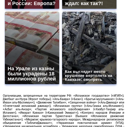
и России: Европа?
ждал: как так?!
На Урале из казны
Как выглядит место
были украдены 18
крушение вертолета на
миллионов рублей
Кавказе: смотреть
Организации, запрещенные на территории РФ: «Исламское государство» («ИГИЛ»);
Джебхат ан-Нусра (Фронт победы); «Аль-Каида» («База»); «Братья-мусульмане» («Аль-
Ихван аль-Муслимун»); «Движение Талибан»; «Священная война» («Аль-Джихад» или
«Египетский исламский джихад»); «Исламская группа» («Аль-Гамаа аль-Исламия»);
«Асбат аль-Ансар»; «Партия исламского освобождения» («Хизбут-Тахрир аль-
Ислами»); «Имарат Кавказ» («Кавказский Эмират»); «Конгресс народов Ичкерии и
Дагестана»; «Исламская партия Туркестана» (бывшее «Исламское движение
Узбекистана»); «Меджлис крымско-татарского народа»; Международное религиозное
объединение «ТаблигиДжамаат»; «Украинская повстанческая армия» (УПА);
«Украинская национальная ассамблея – Украинская народная самооборона» (УНА -