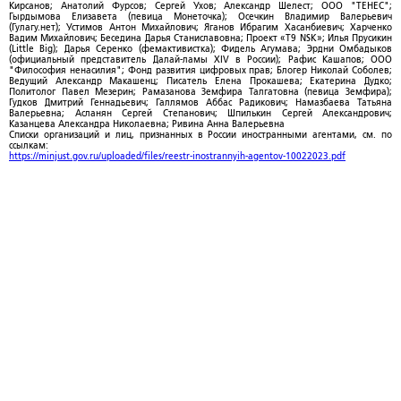
Кирсанов; Анатолий Фурсов; Сергей Ухов; Александр Шелест; ООО "ТЕНЕС";
Гырдымова Елизавета (певица Монеточка); Осечкин Владимир Валерьевич
(Гулагу.нет); Устимов Антон Михайлович; Яганов Ибрагим Хасанбиевич; Харченко
Вадим Михайлович; Беседина Дарья Станиславовна; Проект «T9 NSK»; Илья Прусикин
(Little Big); Дарья Серенко (фемактивистка); Фидель Агумава; Эрдни Омбадыков
(официальный представитель Далай-ламы XIV в России); Рафис Кашапов; ООО
"Философия ненасилия"; Фонд развития цифровых прав; Блогер Николай Соболев;
Ведущий Александр Макашенц; Писатель Елена Прокашева; Екатерина Дудко;
Политолог Павел Мезерин; Рамазанова Земфира Талгатовна (певица Земфира);
Гудков Дмитрий Геннадьевич; Галлямов Аббас Радикович; Намазбаева Татьяна
Валерьевна; Асланян Сергей Степанович; Шпилькин Сергей Александрович;
Казанцева Александра Николаевна; Ривина Анна Валерьевна
Списки организаций и лиц, признанных в России иностранными агентами, см. по
ссылкам:
https://minjust.gov.ru/uploaded/files/reestr-inostrannyih-agentov-10022023.pdf