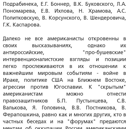
Подрабинека, Е.Г. Боннер, В.К. Буковского, Л.А.
Пономарева, Е.В. Ихлова, Н. Храмова, А.С.
Политковскую, В. Корсунского, В. Шендеровича,
Г.К. Каспарова.
Далеко не все американисты откровенны в
своих высказываниях, однако их
антироссийские, "про-бушевские"
интервенционалистские взгляды и позиции
легко прослеживаются в их отношении к
важнейшим мировым событиям - войне в
Ираке, политике США на Ближнем Востоке,
агрессии против Югославии. К "скрытым"
американистам можно отнести
правозащитников Б.П. Пустынцева, С.В.
Валькова, Я. Головина, В.В. Постникова, В.
Ферапошкина, равно как и многих других, кто в
частных беседах и на "форумах" предаются
мечтам об оккупации России американскими