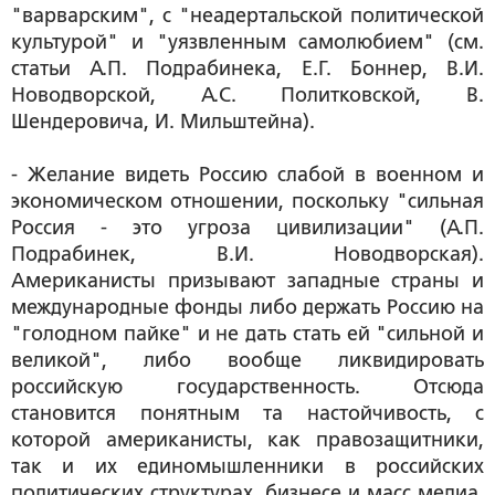
"варварским", с "неадертальской политической
культурой" и "уязвленным самолюбием" (см.
статьи А.П. Подрабинека, Е.Г. Боннер, В.И.
Новодворской, А.С. Политковской, В.
Шендеровича, И. Мильштейна).
- Желание видеть Россию слабой в военном и
экономическом отношении, поскольку "сильная
Россия - это угроза цивилизации" (А.П.
Подрабинек, В.И. Новодворская).
Американисты призывают западные страны и
международные фонды либо держать Россию на
"голодном пайке" и не дать стать ей "сильной и
великой", либо вообще ликвидировать
российскую государственность. Отсюда
становится понятным та настойчивость, с
которой американисты, как правозащитники,
так и их единомышленники в российских
политических структурах, бизнесе и масс медиа,