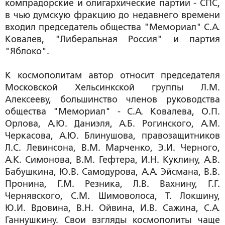
компрадорские и олигархические партии - СПС,
в чью думскую фракцию до недавнего времени
входил председатель общества "Мемориал" С.А.
Ковалев, "Либеральная Россия" и партия
"Яблоко".
К космополитам автор относит председателя
Московской Хельсинкской группы Л.М.
Алексееву, большинство членов руководства
общества "Мемориал" - С.А. Ковалева, О.П.
Орлова, А.Ю. Даниэля, А.Б. Рогинского, А.М.
Черкасова, А.Ю. Блинушова, правозащитников
Л.С. Левинсона, В.М. Марченко, Э.И. Черного,
А.К. Симонова, В.М. Гефтера, И.Н. Куклину, А.В.
Бабушкина, Ю.В. Самодурова, А.А. Эйсмана, В.В.
Пронина, Г.М. Резника, Л.В. Вахнину, Г.Г.
Чернявского, С.М. Шимоволоса, Т. Локшину,
Ю.И. Вдовина, В.Н. Ойвина, И.В. Сажина, С.А.
Ганнушкину. Свои взгляды космополиты чаще