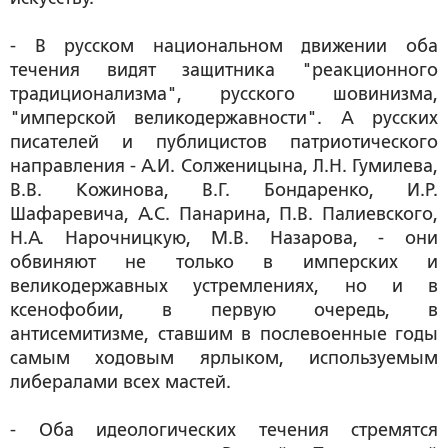
- В русском национальном движении оба
течения видят защитника "реакционного
традиционализма", русского шовинизма,
"имперской великодержавности". А русских
писателей и публицистов патриотического
направления - А.И. Солженицына, Л.Н. Гумилева,
В.В. Кожинова, В.Г. Бондаренко, И.Р.
Шафаревича, А.С. Панарина, П.В. Палиевского,
Н.А. Нарочницкую, М.В. Назарова, - они
обвиняют не только в имперских и
великодержавных устремлениях, но и в
ксенофобии, в первую очередь, в
антисемитизме, ставшим в послевоенные годы
самым ходовым ярлыком, используемым
либералами всех мастей.
- Оба идеологических течения стремятся