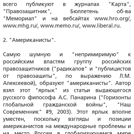
всего публикуют в журналах "Карта",
"Правозащитник", Бюллетень об-ва
"Мемориал" и на вебсайтах www.hro.org/,
www.mhg.ru/, www.memo.ru/, www.liberal.ru.
2. "Американисты".
Самую шумную и "непримиримую" к
российским властям группу российских
правозащитников ("радикалов" и "публицистов
от правозащиты", по выражению Л.М.
Алексеевой), образуют "американисты". Автор
взял этот "ярлык" из статьи выдающегося
русского философа А.С. Панарина ("Горизонты
глобальной гражданской войны", "Наш
Современник" #9, 2003). Этот ярлык вполне
уместен, поскольку взгляды и позиции
американистов на международные проблемы и
на место России в глобализующемся мире