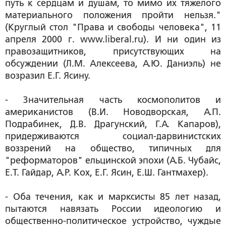
путь к сердцам и душам, то мимо их тяжелого
материального положения пройти нельзя."
(Круглый стол "Права и свободы человека", 11
апреля 2000 г. www.liberal.ru). И ни один из
правозащитников, присутствующих на
обсуждении (Л.М. Алексеева, А.Ю. Даниэль) не
возразил Е.Г. Ясину.
- Значительная часть космополитов и
американистов (В.И. Новодворская, А.П.
Подрабинек, Д.В. Драгунский, Г.А. Капаров),
придерживаются социал-дарвинистских
воззрений на общество, типичных для
"реформаторов" ельцинской эпохи (А.Б. Чубайс,
Е.Т. Гайдар, А.Р. Кох, Е.Г. Ясин, Е.Ш. Гантмахер).
- Оба течения, как и марксисты 85 лет назад,
пытаются навязать России идеологию и
общественно-политическое устройство, чуждые