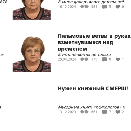
 ВТБ
В мире доверчивого детства всё
должно быть без завихрений, без «
16.12.2024
381
5
0
и игрулек в бисер»
Пальмовые ветви в руках
взметнувшихся над
временем
в-
Египтяне-копты не только
е
принарядились, у каждого на руке
29.04.2024
179
0
1
вытатуирован крест…
Нужен книжный СМЕРШ!
я
Мусорные книги «психологов» и
манипуляторов – это лишь один сл
13.12.2023
661
7
2
пластмассовой шелухи