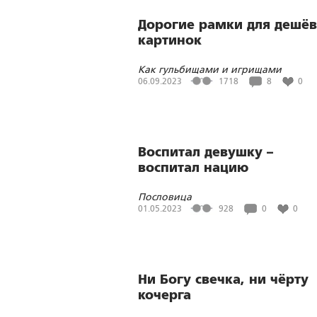
Дорогие рамки для дешё
картинок
Как гульбищами и игрищами
затуманивают мозги людям, делая и
06.09.2023
1718
8
0
объектами социокультурного
программирования
Воспитал девушку –
воспитал нацию
Пословица
01.05.2023
928
0
0
Ни Богу свечка, ни чёрту
кочерга