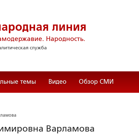
народная линия
амодержавие. Народность.
литическая служба
альные темы
Видео
Обзор СМИ
рламова
димировна Варламова