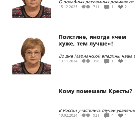
О похабных рекламных роликах от
15.12.2025
711
1
2
Поистине, иногда «чем
хуже, тем лучше»!
До дна Марианской впадины наша т
реклама ещё не погрузилась, но уж
13.11.2024
358
1
1
близка к этому
Кому помешали Кресты?
В России участились случаи удалени
православных Крестов с
19.02.2024
921
4
1
государственных и публичных
символов