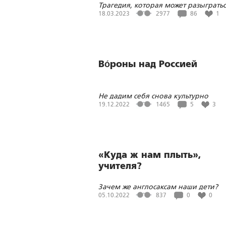
Трагедия, которая может разыгратьс
Киево-Печерской Лавре, должна
18.03.2023
2977
86
1
отрезвить тех, кто продолжает
заигрывание на тему «СССР-2»
Во́роны над Россией
Не дадим себя снова культурно
обобрать!
19.12.2022
1465
5
3
«Куда ж нам плыть»,
учителя?
Зачем же англосаксам наши дети?
05.10.2022
837
0
0