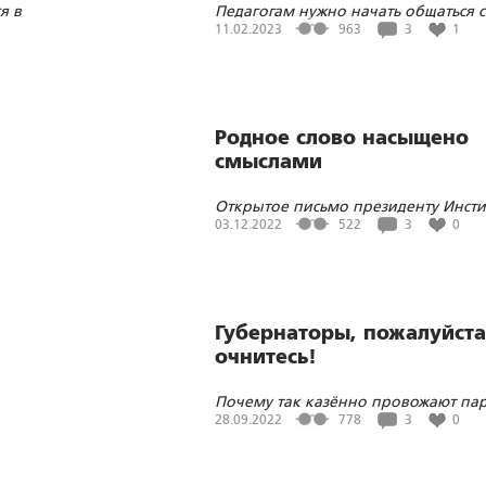
я в
Педагогам нужно начать общаться с
детьми о главном без методичек, п
11.02.2023
963
3
1
сердцу
Родное слово насыщено
смыслами
Открытое письмо президенту Инсти
телевидения при МГУ В.Т.Третьяков
03.12.2022
522
3
0
Губернаторы, пожалуйста
очнитесь!
Почему так казённо провожают па
на войну?
28.09.2022
778
3
0