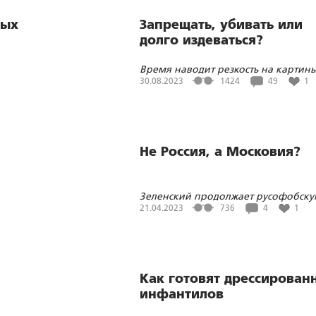
вых
Запрещать, убивать или
долго издеваться?
Время наводит резкость на картин
х
событий и действующие лица
30.08.2023
1424
49
1
Не Россия, а Московия?
Зеленский продолжает русофобску
линию Маркса и Ленина
21.04.2023
736
4
1
Как готовят дрессирован
инфантилов