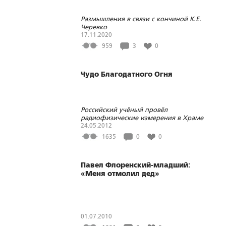
Размышления в связи с кончиной К.Е.
Черевко
17.11.2020
959
3
0
Чудо Благодатного Огня
Российский учёный провёл
радиофизические измерения в Храме
Гроба Господня
24.05.2012
1635
0
0
Павел Флоренский-младший:
«Меня отмолил дед»
01.07.2010