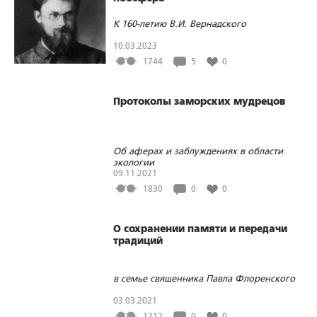
К 160-летию В.И. Вернадского
10.03.2023
1744
5
0
Протоколы заморских мудрецов
Об аферах и заблуждениях в области
экологии
09.11.2021
1830
0
0
О сохранении памяти и передачи
традиций
в семье священника Павла Флоренского
03.03.2021
1212
0
0