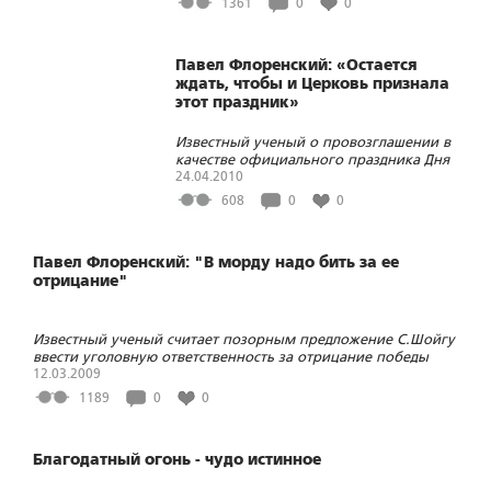
1361
0
0
Павел Флоренский: «Остается
ждать, чтобы и Церковь признала
этот праздник»
Известный ученый о провозглашении в
качестве официального праздника Дня
Крещения Руси
24.04.2010
608
0
0
Павел Флоренский: "В морду надо бить за ее
отрицание"
Известный ученый считает позорным предложение С.Шойгу
ввести уголовную ответственность за отрицание победы
СССР в Великой Отечественной войне
12.03.2009
1189
0
0
Благодатный огонь - чудо истинное