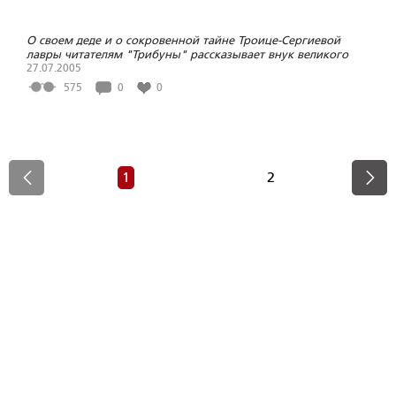
О своем деде и о сокровенной тайне Троице-Сергиевой
лавры читателям "Трибуны" рассказывает внук великого
русского философа -" академик Павел Васильевич
27.07.2005
Флоренский
575
0
0
1
2