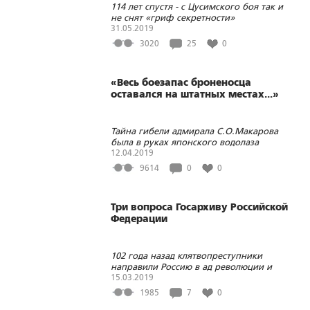
114 лет спустя - с Цусимского боя так и
не снят «гриф секретности»
31.05.2019
3020
25
0
«Весь боезапас броненосца
оставался на штатных местах...»
Тайна гибели адмирала С.О.Макарова
была в руках японского водолаза
12.04.2019
9614
0
0
Три вопроса Госархиву Российской
Федерации
102 года назад клятвопреступники
направили Россию в ад революции и
гражданской войны
15.03.2019
1985
7
0