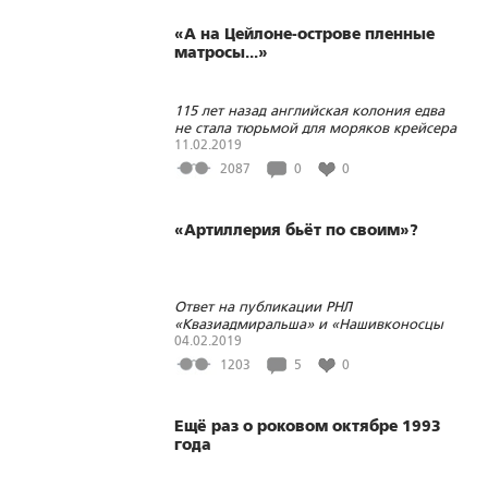
«А на Цейлоне-острове пленные
матросы...»
115 лет назад английская колония едва
не стала тюрьмой для моряков крейсера
«Варяг»
11.02.2019
2087
0
0
«Артиллерия бьёт по своим»?
Ответ на публикации РНЛ
«Квазиадмиральша» и «Нашивконосцы
как болезнь нашего времени»
04.02.2019
1203
5
0
Ещё раз о роковом октябре 1993
года