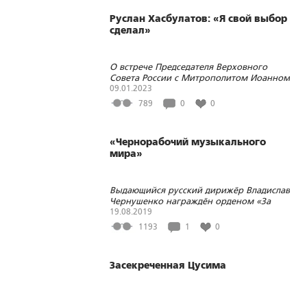
Руслан Хасбулатов: «Я свой выбор
сделал»
О встрече Председателя Верховного
Совета России с Митрополитом Иоанном
(Снычёвым) и о других малоизвестных
09.01.2023
событиях лета и осени 1993 года
789
0
0
«Чернорабочий музыкального
мира»
Выдающийся русский дирижёр Владислав
Чернушенко награждён орденом «За
заслуги перед Отечеством»
19.08.2019
1193
1
0
Засекреченная Цусима