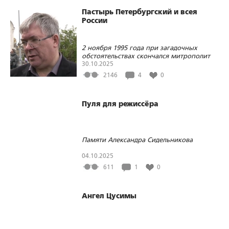
Пастырь Петербургский и всея
России
2 ноября 1995 года при загадочных
обстоятельствах скончался митрополит
Иоанн (Снычёв)
30.10.2025
2146
4
0
Пуля для режиссёра
Памяти Александра Сидельникова
04.10.2025
611
1
0
Ангел Цусимы