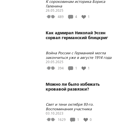
К сороковинам историка Бориса
Галенина
26.05.2025
489
4
1
Как адмирал Николай Эссен
сорвал германский блицкриг
Война России с Германией могла
закончиться уже в августе 1914 года
20.05.2025
394
1
1
Можно ли было избежать
кровавой развязки?
Свет и тени октября 93-го.
Воспоминания участника
03.10.2023
1629
1
0