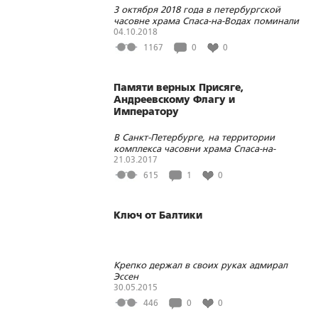
3 октября 2018 года в петербургской
часовне храма Спаса-на-Водах поминали
кинорежиссёра Александра
04.10.2018
Сидельникова и всех соотечественников,
1167
0
0
погибших 25 лет назад в Москве
Памяти верных Присяге,
Андреевскому Флагу и
Императору
В Санкт-Петербурге, на территории
комплекса часовни храма Спаса-на-
Водах, помянули павших моряков
21.03.2017
Российского Императорского Флота
615
1
0
Ключ от Балтики
Крепко держал в своих руках адмирал
Эссен
30.05.2015
446
0
0