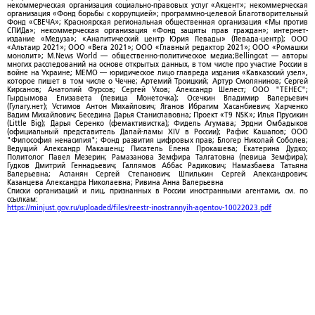
некоммерческая организация социально-правовых услуг «Акцент»; некоммерческая
организация «Фонд борьбы с коррупцией»; программно-целевой Благотворительный
Фонд «СВЕЧА»; Красноярская региональная общественная организация «Мы против
СПИДа»; некоммерческая организация «Фонд защиты прав граждан»; интернет-
издание «Медуза»; «Аналитический центр Юрия Левады» (Левада-центр); ООО
«Альтаир 2021»; ООО «Вега 2021»; ООО «Главный редактор 2021»; ООО «Ромашки
монолит»; M.News World — общественно-политическое медиа;Bellingcat — авторы
многих расследований на основе открытых данных, в том числе про участие России в
войне на Украине; МЕМО — юридическое лицо главреда издания «Кавказский узел»,
которое пишет в том числе о Чечне; Артемий Троицкий; Артур Смолянинов; Сергей
Кирсанов; Анатолий Фурсов; Сергей Ухов; Александр Шелест; ООО "ТЕНЕС";
Гырдымова Елизавета (певица Монеточка); Осечкин Владимир Валерьевич
(Гулагу.нет); Устимов Антон Михайлович; Яганов Ибрагим Хасанбиевич; Харченко
Вадим Михайлович; Беседина Дарья Станиславовна; Проект «T9 NSK»; Илья Прусикин
(Little Big); Дарья Серенко (фемактивистка); Фидель Агумава; Эрдни Омбадыков
(официальный представитель Далай-ламы XIV в России); Рафис Кашапов; ООО
"Философия ненасилия"; Фонд развития цифровых прав; Блогер Николай Соболев;
Ведущий Александр Макашенц; Писатель Елена Прокашева; Екатерина Дудко;
Политолог Павел Мезерин; Рамазанова Земфира Талгатовна (певица Земфира);
Гудков Дмитрий Геннадьевич; Галлямов Аббас Радикович; Намазбаева Татьяна
Валерьевна; Асланян Сергей Степанович; Шпилькин Сергей Александрович;
Казанцева Александра Николаевна; Ривина Анна Валерьевна
Списки организаций и лиц, признанных в России иностранными агентами, см. по
ссылкам:
https://minjust.gov.ru/uploaded/files/reestr-inostrannyih-agentov-10022023.pdf