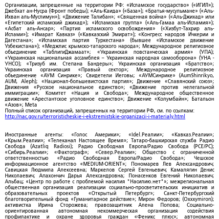
Организации, запрещенные на территории РФ: «Исламское государство» («ИГИЛ»);
Джебхат ан-Нусра (Фронт победы); «Аль-Каида» («База»); «Братья-мусульмане» («Аль-
Ихван аль-Муслимун»); «Движение Талибан»; «Священная война» («Аль-Джихад» или
«Египетский исламский джихад»); «Исламская группа» («Аль-Гамаа аль-Исламия»);
«Асбат аль-Ансар»; «Партия исламского освобождения» («Хизбут-Тахрир аль-
Ислами»); «Имарат Кавказ» («Кавказский Эмират»); «Конгресс народов Ичкерии и
Дагестана»; «Исламская партия Туркестана» (бывшее «Исламское движение
Узбекистана»); «Меджлис крымско-татарского народа»; Международное религиозное
объединение «ТаблигиДжамаат»; «Украинская повстанческая армия» (УПА);
«Украинская национальная ассамблея – Украинская народная самооборона» (УНА -
УНСО); «Тризуб им. Степана Бандеры»; Украинская организация «Братство»;
Украинская организация «Правый сектор»; Международное религиозное
объединение «АУМ Синрике»; Свидетели Иеговы; «АУМСинрике» (AumShinrikyo,
AUM, Aleph); «Национал-большевистская партия»; Движение «Славянский союз»;
Движения «Русское национальное единство»; «Движение против нелегальной
иммиграции»; Комитет «Нация и Свобода»; Международное общественное
движение «Арестантское уголовное единство»; Движение «Колумбайн»; Батальон
«Азов»; Meta
Полный список организаций, запрещенных на территории РФ, см. по ссылкам:
http://nac.gov.ru/terroristicheskie-i-ekstremistskie-organizacii-i-materialy.html
Иностранные агенты: «Голос Америки»; «Idel.Реалии»; «Кавказ.Реалии»;
«Крым.Реалии»; «Телеканал Настоящее Время»; Татаро-башкирская служба Радио
Свобода (Azatliq Radiosi); Радио Свободная Европа/Радио Свобода (PCE/PC);
«Сибирь.Реалии»; «Фактограф»; «Север.Реалии»; Общество с ограниченной
ответственностью «Радио Свободная Европа/Радио Свобода»; Чешское
информационное агентство «MEDIUM-ORIENT»; Пономарев Лев Александрович;
Савицкая Людмила Алексеевна; Маркелов Сергей Евгеньевич; Камалягин Денис
Николаевич; Апахончич Дарья Александровна; Понасенков Евгений Николаевич;
Альбац; «Центр по работе с проблемой насилия "Насилию.нет"»; межрегиональная
общественная организация реализации социально-просветительских инициатив и
образовательных проектов «Открытый Петербург»; Санкт-Петербургский
благотворительный фонд «Гуманитарное действие»; Мирон Федоров; (Oxxxymiron);
активистка Ирина Сторожева; правозащитник Алена Попова; Социально-
ориентированная автономная некоммерческая организация содействия
профилактике и охране здоровья граждан «Феникс плюс»; автономная