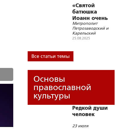
вв.»
надо нести и за них
«Святой
молиться
батюшка
Иоанн очень
Митрополит
любил
Петрозаводский и
Карелию»
Карельский
Константин
25.08.2025
совершил чин
малого освящения
временного храма в
Все статьи темы
Петрозаводске
Основы
православной
культуры
Редкой души
человек
23 июля