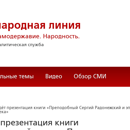
народная линия
амодержавие. Народность.
литическая служба
альные темы
Видео
Обзор СМИ
дёт презентация книги «Преподобный Сергий Радонежский и э
ека»
 презентация книги