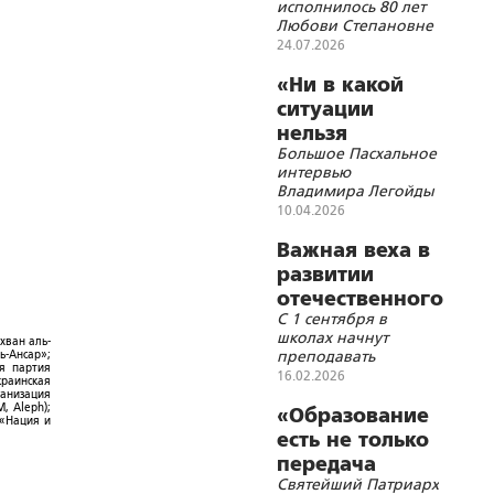
исполнилось 80 лет
Любови Степановне
Гармаш
24.07.2026
«Ни в какой
ситуации
нельзя
Большое Пасхальное
ожесточаться»
интервью
Владимира Легойды
10.04.2026
Важная веха в
развитии
отечественного
С 1 сентября в
образования
школах начнут
хван аль-
преподавать
ь-Ансар»;
ая партия
«Духовно-
16.02.2026
краинская
нравственную
ганизация
, Aleph);
культуру России»
«Образование
 «Нация и
есть не только
передача
Святейший Патриарх
знаний, но и