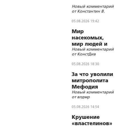
Новый комментарий
от Константин В.
05.08.2026 19:42
Мир
насекомых,
мир людей и
Новый комментарий
блуд
от КонстДив
05.08.2026 18:30
За что уволили
митрополита
Мефодия
Новый комментарий
(Немцова)?
от влдмр
05.08.2026 14:54
Крушение
«властелинов»