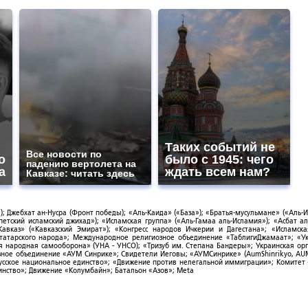
Таких событий не
Все новости по
о
было с 1945: чего
падению вертолета на
а
ждать всем нам?
Кавказе: читать здесь
; Джебхат ан-Нусра (Фронт победы); «Аль-Каида» («База»); «Братья-мусульмане» («Аль-И
тский исламский джихад»); «Исламская группа» («Аль-Гамаа аль-Исламия»); «Асбат ал
Кавказ» («Кавказский Эмират»); «Конгресс народов Ичкерии и Дагестана»; «Исламск
-татарского народа»; Международное религиозное объединение «ТаблигиДжамаат»; «У
я народная самооборона» (УНА - УНСО); «Тризуб им. Степана Бандеры»; Украинская ор
зное объединение «АУМ Синрике»; Свидетели Иеговы; «АУМСинрике» (AumShinrikyo, AUM
усское национальное единство»; «Движение против нелегальной иммиграции»; Комитет
нство»; Движение «Колумбайн»; Батальон «Азов»; Meta