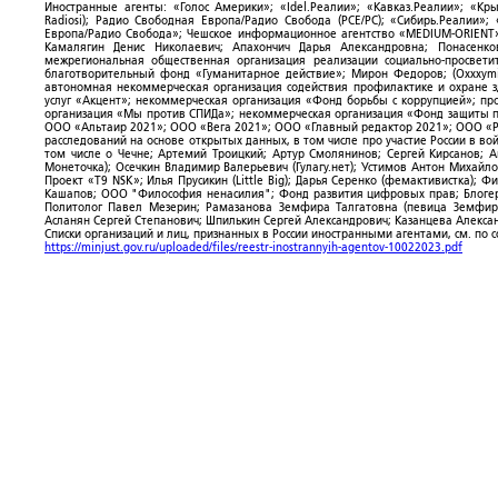
Иностранные агенты: «Голос Америки»; «Idel.Реалии»; «Кавказ.Реалии»; «Кр
Radiosi); Радио Свободная Европа/Радио Свобода (PCE/PC); «Сибирь.Реалии»
Европа/Радио Свобода»; Чешское информационное агентство «MEDIUM-ORIENT»
Камалягин Денис Николаевич; Апахончич Дарья Александровна; Понасенк
межрегиональная общественная организация реализации социально-просветит
благотворительный фонд «Гуманитарное действие»; Мирон Федоров; (Oxxxymi
автономная некоммерческая организация содействия профилактике и охране 
услуг «Акцент»; некоммерческая организация «Фонд борьбы с коррупцией»; п
организация «Мы против СПИДа»; некоммерческая организация «Фонд защиты пр
ООО «Альтаир 2021»; ООО «Вега 2021»; ООО «Главный редактор 2021»; ООО «Р
расследований на основе открытых данных, в том числе про участие России в в
том числе о Чечне; Артемий Троицкий; Артур Смолянинов; Сергей Кирсанов; 
Монеточка); Осечкин Владимир Валерьевич (Гулагу.нет); Устимов Антон Михайл
Проект «T9 NSK»; Илья Прусикин (Little Big); Дарья Серенко (фемактивистка);
Кашапов; ООО "Философия ненасилия"; Фонд развития цифровых прав; Блогер
Политолог Павел Мезерин; Рамазанова Земфира Талгатовна (певица Земфира)
Асланян Сергей Степанович; Шпилькин Сергей Александрович; Казанцева Алекса
Списки организаций и лиц, признанных в России иностранными агентами, см. по 
https://minjust.gov.ru/uploaded/files/reestr-inostrannyih-agentov-10022023.pdf