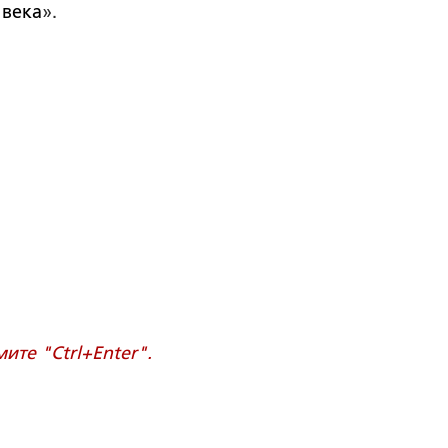
века
».
те "Ctrl+Enter".