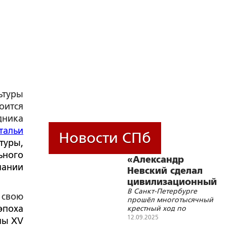
ьтуры
оится
дника
альи
Новости СПб
туры,
ного
«Александр
ании
Невский сделал
цивилизационный
В Санкт-Петербурге
выбор»
 свою
прошёл многотысячный
эпоха
крестный ход по
Невскому проспекту с
12.09.2025
ны XV
Казанской иконой