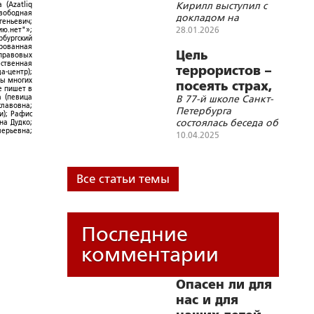
Кирилл выступил с
 (Azatliq
воспитание»
Свободная
докладом на
геньевич;
Рождественских
28.01.2026
ю.нет"»;
рбургский
образовательных
ированная
чтениях
Цель
-правовых
ественная
террористов –
а-центр);
ры многих
посеять страх,
е пишет в
а (певица
В 77-й школе Санкт-
панику,
славовна;
Петербурга
и); Рафис
искалечить и
состоялась беседа об
на Дудко;
уничтожить
лерьевна;
информационной
10.04.2025
безопасности со
старшеклассниками
Все статьи темы
Последние
комментарии
Опасен ли для
нас и для