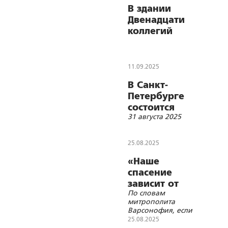
Божией Матери
В здании
Двенадцати
коллегий
открыта
галерея
портретов
11.09.2025
настоятелей
В Санкт-
храма СПбГУ
Петербурге
состоится
31 августа 2025
лекция на тему
«Формирование
и сущность
25.08.2025
русского
«Наше
иконостаса в
спасение
эпоху
зависит от
Православного
По словам
ближних»
Возрождения
митрополита
14-го – первой
Варсонофия, если
половины 15-го
уж нам дан крест в
25.08.2025
виде сродников, его