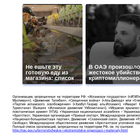
Не ешьте эту
В ОАЭ произошло
готовую еду из
жестокое убийств
магазина: список
криптомиллионер
Организации, запрещенные на территории РФ: «Исламское государство» («ИГИЛ»)
Муслимун»); «Движение Талибан»; «Священная война» («Аль-Джихад» или «Египе
«Партия исламского освобождения» («Хизбут-Тахрир аль-Ислами»); «Имарат 
Туркестана» (бывшее «Исламское движение Узбекистана»); «Меджлис крымско
повстанческая армия» (УПА); «Украинская национальная ассамблея – Украинска
«Братство»; Украинская организация «Правый сектор»; Международное религио
«Национал-большевистская партия»; Движение «Славянский союз»; Движения «Р
Свобода»; Международное общественное движение «Арестантское уголовное еди
Полный список организаций, запрещенных на территории РФ, см. по ссылкам:
http://nac.gov.ru/terroristicheskie-i-ekstremistskie-organizacii-i-materialy.html