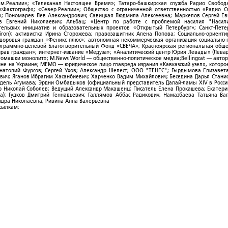
ым.Реалии»; «Телеканал Настоящее Время»; Татаро-башкирская служба Радио Свобода
; «Фактограф»; «Север.Реалии»; Общество с ограниченной ответственностью «Радио 
; Пономарев Лев Александрович; Савицкая Людмила Алексеевна; Маркелов Сергей Ев
ов Евгений Николаевич; Альбац; «Центр по работе с проблемой насилия "Насили
ельских инициатив и образовательных проектов «Открытый Петербург»; Санкт-Пете
ron); активистка Ирина Сторожева; правозащитник Алена Попова; Социально-ориент
здоровья граждан «Феникс плюс»; автономная некоммерческая организация социально
рограммно-целевой Благотворительный Фонд «СВЕЧА»; Красноярская региональная общ
ав граждан»; интернет-издание «Медуза»; «Аналитический центр Юрия Левады» (Левад
омашки монолит»; M.News World — общественно-политическое медиа;Bellingcat — авто
ойне на Украине; МЕМО — юридическое лицо главреда издания «Кавказский узел», которо
Анатолий Фурсов; Сергей Ухов; Александр Шелест; ООО "ТЕНЕС"; Гырдымова Елизавет
ович; Яганов Ибрагим Хасанбиевич; Харченко Вадим Михайлович; Беседина Дарья Стани
 Фидель Агумава; Эрдни Омбадыков (официальный представитель Далай-ламы XIV в Росси
 Николай Соболев; Ведущий Александр Макашенц; Писатель Елена Прокашева; Екатери
; Гудков Дмитрий Геннадьевич; Галлямов Аббас Радикович; Намазбаева Татьяна Ва
ндра Николаевна; Ривина Анна Валерьевна
ссылкам: