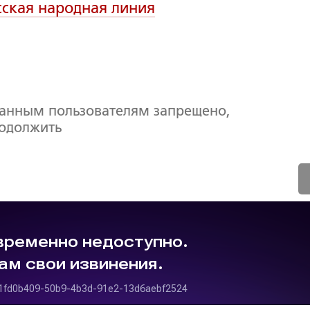
сская народная линия
ванным пользователям запрещено,
родолжить