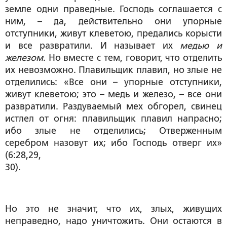
земле одни праведные. Господь соглашается с
ним, – да, действительно они упорные
отступники, живут клеветою, предались корысти
и все развратили. И называет их
медью и
железом
. Но вместе с тем, говорит, что отделить
их невозможно. Плавильщик плавил, но злые не
отделились: «Все они – упорные отступники,
живут клеветою; это – медь и железо, – все они
развратили. Раздуваемый мех обгорел, свинец
истлел от огня: плавильщик плавил напрасно;
ибо злые не отделились; Отверженным
серебром назовут их; ибо Господь отверг их»
(6:28,29,
30).
Но это не значит, что их, злых, живущих
неправедно, надо уничтожить. Они остаются в