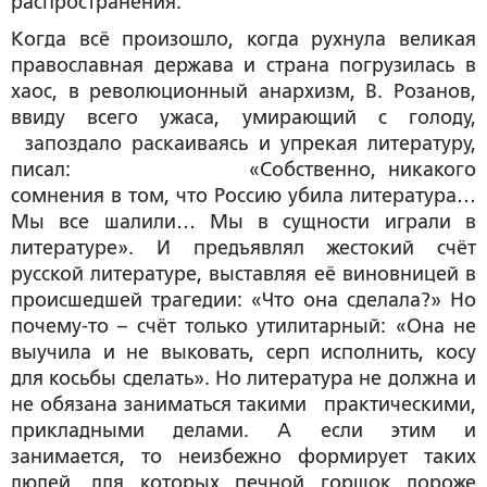
распространения.
Когда всё произошло, когда рухнула великая
православная держава и страна погрузилась в
хаос, в революционный анархизм, В. Розанов,
ввиду всего ужаса, умирающий с голоду,
запоздало раскаиваясь и упрекая литературу,
писал: «Собственно, никакого
сомнения в том, что Россию убила литература…
Мы все шалили… Мы в сущности играли в
литературе». И предъявлял жестокий счёт
русской литературе, выставляя её виновницей в
происшедшей трагедии: «Что она сделала?» Но
почему-то – счёт только утилитарный: «Она не
выучила и не выковать, серп исполнить, косу
для косьбы сделать». Но литература не должна и
не обязана заниматься такими практическими,
прикладными делами. А если этим и
занимается, то неизбежно формирует таких
людей, для которых печной горшок дороже