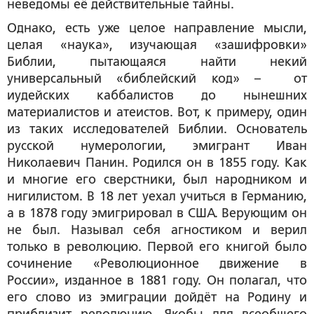
неведомы её действительные тайны.
Однако, есть уже целое направление мысли,
целая «наука», изучающая «зашифровки»
Библии, пытающаяся найти некий
универсальный «библейский код» – от
иудейских каббалистов до нынешних
материалистов и атеистов. Вот, к примеру, один
из таких исследователей Библии. Основатель
русской нумерологии, эмигрант Иван
Николаевич Панин. Родился он в 1855 году. Как
и многие его сверстники, был народником и
нигилистом. В 18 лет уехал учиться в Германию,
а в 1878 году эмигрировал в США. Верующим он
не был. Называл себя агностиком и верил
только в революцию. Первой его книгой было
сочинение «Революционное движение в
России», изданное в 1881 году. Он полагал, что
его слово из эмиграции дойдёт на Родину и
приблизит революцию. Якобы для всеобщего