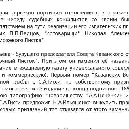
али серьёзно портиться отношения с его казан
т в череду судебных конфликтов со своим б
пятствием на пути реализации его издательских пл
ик П.П.Перцов, "сотоварищи" Николая Алексе
иржевого Листка".
вьёва - будущего председателя Совета Казанского о
вочный Листок". При этом он изменил её назван
ание в ежедневную газету универсального содер
ю и коммерческую). Первый номер "Казанских Ве
бной тяжбы с С.А.Гисси, по собственному приз
 смог довести её издание до конца подписного 1892
вою типографию "Товариществу "А.А.Печёнкин и
С.А.Гисси предложил Н.А.Ильяшенко выкупить пра
совых притязаний тот отказался от этого заманч