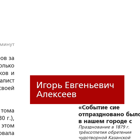
 минут
ов за
олько
ков и
алист
Игорь Евгеньевич
своей
Алексеев
«Событие сие
 тома
отпраздновано был
 г.),
в нашем городе с
 этом
Празднование в 1879 г.
небывалою для
трёхсотлетия обретения
овала
Казани
чудотворной Казанской