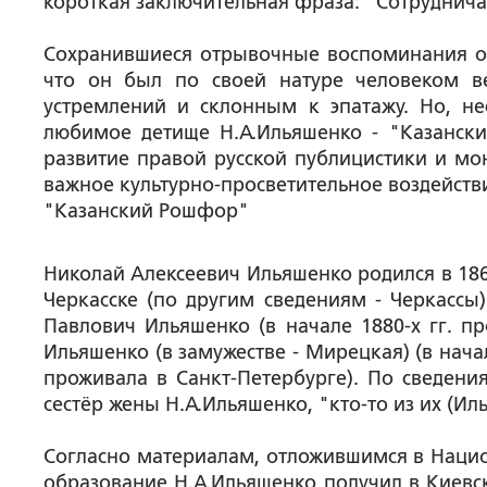
короткая заключительная фраза: "Сотрудничал
Сохранившиеся отрывочные воспоминания о Н
что он был по своей натуре человеком 
устремлений и склонным к эпатажу. Но, не
любимое детище Н.А.Ильяшенко - "Казански
развитие правой русской публицистики и мон
важное культурно-просветительное воздействи
"Казанский Рошфор"
Николай Алексеевич Ильяшенко родился в 186
Черкасске (по другим сведениям - Черкассы)
Павлович Ильяшенко (в начале 1880-х гг. пр
Ильяшенко (в замужестве - Мирецкая) (в нача
проживала в Санкт-Петербурге). По сведени
сестёр жены Н.А.Ильяшенко, "кто-то из их (Ил
Согласно материалам, отложившимся в Национ
образование Н.А.Ильяшенко получил в Киевск