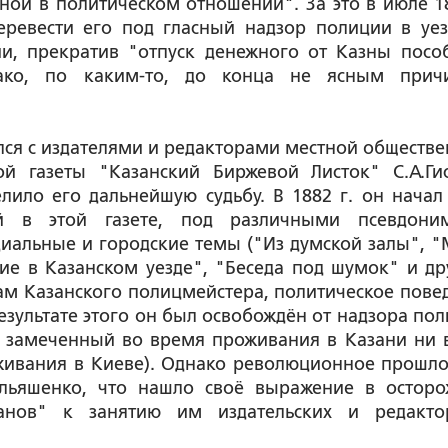
ой в политическом отношении". За это в июле 18
еревести его под гласный надзор полиции в уе
ии, прекратив "отпуск денежного от Казны посо
ако, по каким-то, до конца не ясным прич
лся с издателями и редакторами местной обществе
ой газеты "Казанский Биржевой Листок" С.А.Ги
лило его дальнейшую судьбу. В 1882 г. он начал
ий в этой газете, под различными псевдони
иальные и городские темы ("Из думской залы", "
е в Казанском уезде", "Беседа под шумок" и дру
ам Казанского полицмейстера, политическое пове
езультате этого он был освобождён от надзора пол
е замеченный во время проживания в Казани ни 
живания в Киеве). Однако революционное прошло
Ильяшенко, что нашло своё выражение в остор
анов" к занятию им издательских и редакто