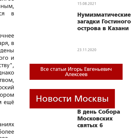
15.08.2021
нным,
ся в
Нумизматические
загадки Гостиного
острова в Казани
очнее
ря, в
йдены
23.11.2020
ого и
тву",
Все статьи Игорь Евгеньевич
днако
Алексеев
твом,
рский
тором
Новости Москвы
м ещё
В день Собора
Московских
аниях
святых 6
более
сентября