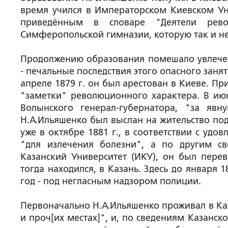
время учился в Императорском Киевском Ун
приведённым в словаре "Деятели рев
Симферопольской гимназии, которую так и не
Продолжению образования помешало увлече
- печальные последствия этого опасного заня
апреле 1879 г. он был арестован в Киеве. П
"заметки" революционного характера. В июн
Волынского генерал-губернатора, "за явн
Н.А.Ильяшенко был выслан на жительство под
уже в октябре 1881 г., в соответствии с уд
"для излечения болезни", а по другим с
Казанский Университет (ИКУ), он был перев
тогда находился, в Казань. Здесь до января 
год - под негласным надзором полиции.
Первоначально Н.А.Ильяшенко проживал в Каз
и проч[их местах]", и, по сведениям Казанск