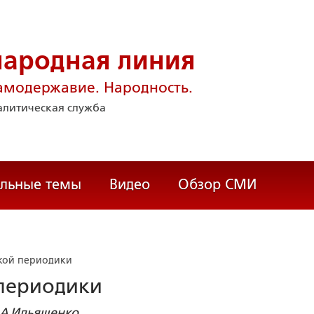
народная линия
амодержавие. Народность.
литическая служба
альные темы
Видео
Обзор СМИ
кой периодики
периодики
.А.Ильяшенко