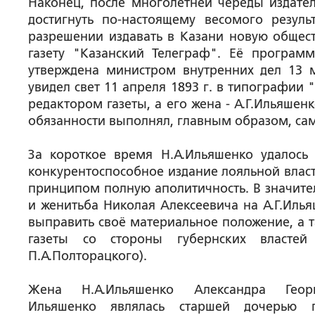
Наконец, после многолетней череды издател
достигнуть по-настоящему весомого резуль
разрешении издавать в Казани новую общес
газету "Казанский Телеграф". Её програм
утверждена министром внутренних дел 13 
увидел свет 11 апреля 1893 г. в типографии 
редактором газеты, а его жена - А.Г.Ильяшен
обязанности выполнял, главным образом, сам
За короткое время Н.А.Ильяшенко удалось
конкурентоспособное издание лояльной влас
принципом полную аполитичность. В значите
и женитьба Николая Алексеевича на А.Г.Илья
выправить своё материальное положение, а 
газеты со стороны губернских властей
П.А.Полторацкого).
Жена Н.А.Ильяшенко Александра Георг
Ильяшенко являлась старшей дочерью п