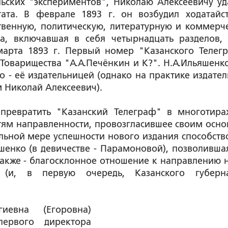
ьских "экспериментов", Николаю Алексеевичу уд
тата. В феврале 1893 г. он возбудил ходатайс
твенную, политическую, литературную и коммерч
ма, включавшая в себя четырнадцать разделов,
марта 1893 г. Первый номер "Казанского Телег
"Товарищества "А.А.Печёнкин и К?". Н.А.Ильяшенко
ко - её издательницей (однако на практике издател
 Николай Алексеевич).
 превратить "Казанский Телеграф" в многотира
тям направленности, провозгласившее своим осн
льной мере успешности нового издания способств
шенко (в девичестве - Парамоновой), позволивша
также - благосклонное отношение к направлению 
 (и, в первую очередь, Казанского губерн
иевна (Егоровна)
ервого директора