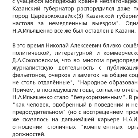
с учащеюся молодёжью крайне неблагонадёжн
Казанский губернатор распорядился даже п
город Царёвококшайск(3) Казанской губерн
настояв за немедленным выездом". Одн
Н.А.Ильяшенко всё же был оставлен в Казани.
В это время Николай Алексеевич близко сошё
политической, литературной и коммерческ
Д.А.Соколовским, что во многом предопреде
журналистскую деятельность с публикац
фельетонов, очерков и заметок на общие соц
не столь отдалённые", "Народное образовани
Причём, в последующие годы, согласно отчёт
Н.А.Ильяшенко стало "безукоризненным". В р
"как человек, одобренный в поведении и н
предосудительном" (но с воспрещением про
же сказалось на дальнейшей карьере Н.А.
отношении столичных "компетентных орг
должностей.