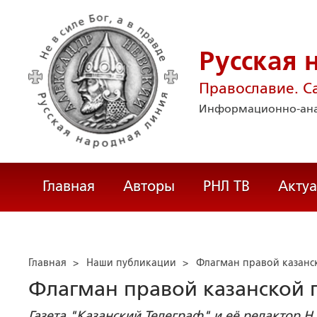
Русская 
Православие. С
Информационно-ана
Главная
Авторы
РНЛ ТВ
Акту
Главная
>
Наши публикации
>
Флагман правой казанс
Флагман правой казанской 
Газета "Казанский Телеграф" и её редактор Н