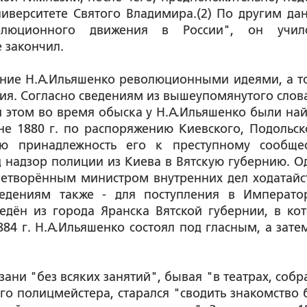
иверситете Святого Владимира.(2) По другим да
олюционного движения в России", он учил
 закончил.
ние Н.А.Ильяшенко революционными идеями, а т
тия. Согласно сведениям из вышеупомянутого слова
ри этом во время обыска у Н.А.Ильяшенко были на
е 1880 г. по распоряжению Киевского, Подольск
ую принадлежность его к преступному сообщес
 надзор полиции из Киева в Вятскую губернию. О
овлетворённым министром внутренних дел ходатайс
ведениям также - для поступления в Императо
едён из города Яранска Вятской губернии, в ко
1884 г. Н.А.Ильяшенко состоял под гласным, а зате
ани "без всяких занятий", бывая "в театрах, собр
ого полицмейстера, старался "сводить знакомство 