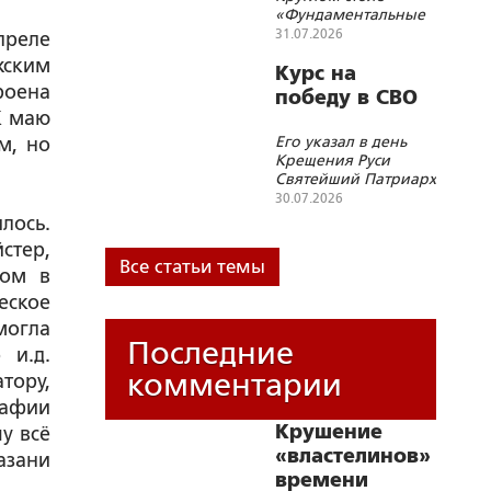
территорий
«Фундаментальные
основы Союзного
31.07.2026
преле
государства и
жским
современные
Курс на
геополитические
роена
победу в СВО
вызовы»
К маю
Его указал в день
м, но
Крещения Руси
Святейший Патриарх
Кирилл
30.07.2026
лось.
стер,
Все статьи темы
зом в
еское
могла
Последние
 и.д.
комментарии
тору,
рафии
Крушение
у всё
«властелинов»
азани
времени