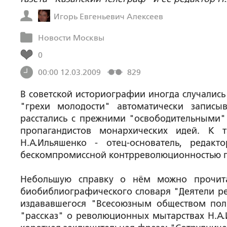
Игорь Евгеньевич Алексеев
Новости Москвы
0
00:00 12.03.2009
829
В советской историографии иногда случались
"грехи молодости" автоматически записы
расстались с прежними "освободительными"
пропагандистов монархических идей. К 
Н.А.Ильяшенко - отец-основатель, реда
бескомпромиссной контрреволюционностью г
Небольшую справку о нём можно прочита
биобиблиографического словаря "Деятели рев
издававшегося "Всесоюзным обществом пол
"рассказ" о революционных мытарствах Н.А.И