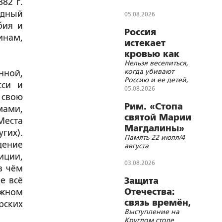
состоится
82 г.
Общемосковский
здный
05.08.2026
крестный ход
бия и
Россия
инам,
истекает
кровью как
Нельзя веселиться,
жертвенное
когда убивают
нной,
животное?
Россию и ее детей,
сси и
нельзя хохотать,
05.08.2026
 свою
когда распинают
Христа
Рим. «Стопа
мами,
святой Марии
Места
Магдалины»
гих).
Память 22 июля/4
дение
августа
иции,
03.08.2026
в чём
е всё
Защита
Отечества:
ожном
связь времён,
рских
Выступление на
событий и
Круглом столе