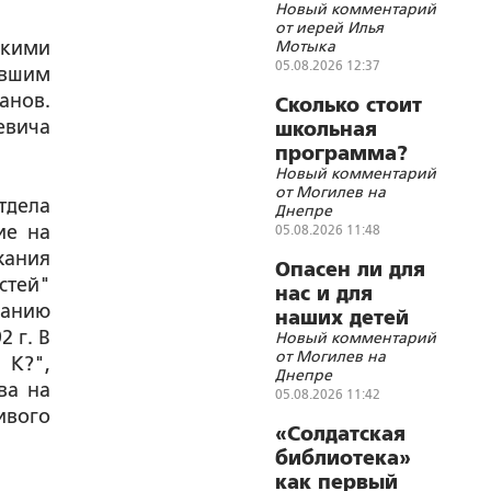
Новый комментарий
от иерей Илья
скими
Мотыка
05.08.2026 12:37
ывшим
анов.
Сколько стоит
евича
школьная
программа?
Новый комментарий
от Могилев на
тдела
Днепре
ие на
05.08.2026 11:48
жания
Опасен ли для
стей"
нас и для
нанию
наших детей
 г. В
Новый комментарий
«бегущий
от Могилев на
 К?",
гуру»?
Днепре
ва на
05.08.2026 11:42
ивого
«Солдатская
библиотека»
как первый