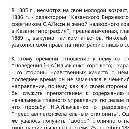
В 1885 г., несмотря на свой молодой возраст
1886 г. - редактором "Казанского Биржевого
советником С.А.Гисси и женой надворного со
в Казани типография", предназначенная, гла
1889 г., выкупив паи компаньонов, Николай
узаконил свои права на типографию лишь в се
К этому времени отношение к нему со ст
"Поведения [Н.А.]Ильяшенко хорошего; - хара
- со стороны нравственных качеств о нём
последнее время он не замечался в чём-ли
направление, почему, как я с своей стороны
бы служить препятствием к содержанию и
начальника главного управления по делам пе
что просьбу Н.А.Ильяшенко о разрешен
"представляется желательным отклонить". Од
же удалось получить "добро" столичного на
типографии было выдано ему 25 сентября 1889