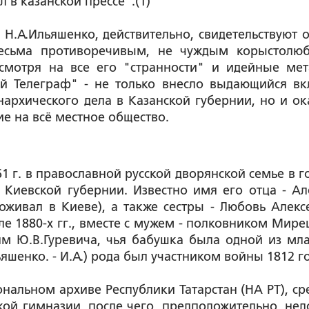
 в казанской прессе".(1)
.А.Ильяшенко, действительно, свидетельствуют о
весьма противоречивым, не чуждым корыстолю
смотря на все его "странности" и идейные мет
й Телеграф" - не только внесло выдающийся вк
архического дела в Казанской губернии, но и ок
е на всё местное общество.
1 г. в православной русской дворянской семье в г
 Киевской губернии. Известно имя его отца - Ал
оживал в Киеве), а также сестры - Любовь Алекс
ле 1880-х гг., вместе с мужем - полковником Мире
ям Ю.В.Гуревича, чья бабушка была одной из мл
ьяшенко. - И.А.) рода был участником войны 1812 г
альном архиве Республики Татарстан (НА РТ), ср
ой гимназии, после чего, предположительно, нед