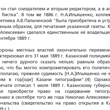
, он стал соиздателем и вторым редактором, а в а
 Листка". В том же 1886 г. Н.А.Ильяшенко, колле
ветника А.В.Пальчинской "была приобретена и уст
вным образом, для печатания указанной газеты. 
 Алексеевич сделался единственным её владельце
нтябре 1889 г.
ороны местных властей окончательно перемени
ктеризовал его 31 мая 1889 г. Казанский полицмей
 ничего дурного сказать нельзя; равным обра
бо, что бы могло компрометировать его политич
 полагаю, прежняя судимость [Н.А.]Ильяшенко не 
м в гор[оде] Казани типографии".(4) Однако
чати отписал 1 июля 1889 г. Казанскому губерна
ии приобрести право на содержание типог
нако в сентябре того же года Николаю Алексеевич
чальства (свидетельство на право открытия в К
 г.).