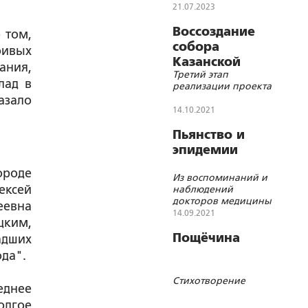
торжественностию..
иконы Божией Матери
21.07.2023
Воссоздание
 том,
собора
бивых
Казанской
ания,
Третий этап
иконы Божией
лад в
реализации проекта
Матери
азало
Казанского
14.10.2021
Богородицкого
Пьянство и
монастыря
эпидемии
ороде
Из воспоминаний и
ексей
наблюдений
докторов медицины
еевна
Н.Ф. Высоцкого, И.В.
14.09.2021
цким,
Годнева, В.П.
Первушина и
Пощёчина
адших
других…
ода".
Стихотворение
еднее
олгое