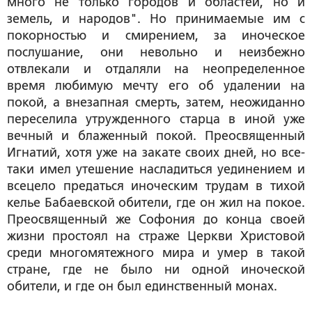
много не только городов и областей, но и
земель, и народов". Но принимаемые им с
покорностью и смирением, за иноческое
послушание, они невольно и неизбежно
отвлекали и отдаляли на неопределенное
время любимую мечту его об удалении на
покой, а внезапная смерть, затем, неожиданно
переселила утружденного старца в иной уже
вечный и блаженный покой. Преосвященный
Игнатий, хотя уже на закате своих дней, но все-
таки имел утешение насладиться уединением и
всецело предаться иноческим трудам в тихой
келье Бабаевской обители, где он жил на покое.
Преосвященный же Софония до конца своей
жизни простоял на страже Церкви Христовой
среди многомятежного мира и умер в такой
стране, где не было ни одной иноческой
обители, и где он был единственный монах.