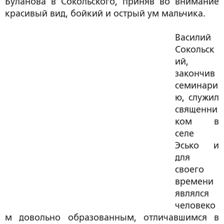
Буланова в Сокольского, приняв во внимание
красивый вид, бойкий и острый ум мальчика.
Василий
Сокольск
ий,
закончив
семинари
ю, служил
священни
ком в
селе
Эсько и
для
своего
времени
являлся
человеко
м довольно образованным, отличавшимся в