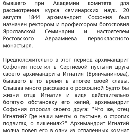
бывшего при Академии комитета для
рассмотрения курса семинарских наук. 20
августа 1844 архимандрит Софония был
назначен ректором и профессором богословия
Ярославской Семинарии и настоятелем
Ростовского Авраамиева первоклассного
монастыря.
Предположительно в этот период архимандрит
Софония посетил в Сергиевой пустыни друга
своего архимандрита Игнатия (Брянчанинова),
бывшего в то время в апогее своей славы.
Слышав много рассказов о роскошной будто бы
жизни отца Игнатия и видя действительно
богатую обстановку его келий, архимандрит
Софония спросил своего друга: "Что же, отец
Игнатий? Где наши мечты о пустыне, о строгих
подвигах, о лишениях?" Архимандрит Игнатий
молча повел его в одну из отдаленных комнат