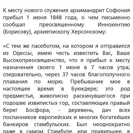
К месту нового служения архимандрит Софония
прибыл 1 июня 1848 года, о чем письменно
сообщал преосвященному Иннокентию
(Борисову), архиепископу Херсонскому:
«С тем же пасеботом, на котором я отправился
из Одессы, имею честь известить Вас, Ваше
Высокопреосвященство, что я прибыл к месту
назначения своего 1 июня в 7 часов утра;
следовательно, через 37 часов благополучного
плавания по морю. Пребывание мое в
настоящее время в Буюкдере; это род
предместья, живописно раскинувшегося при
подошве извилистых гор, составляющих правый
берег Босфора, - деревень, дач всех
посланников европейских и многих богатейших
банкиров стамбульских. Был неоднократно
даже в самом Стамбуле, или правильнее, в