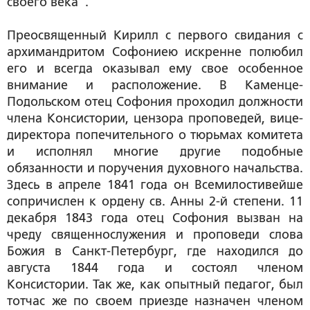
своего века".
Преосвященный Кирилл с первого свидания с
архимандритом Софониею искренне полюбил
его и всегда оказывал ему свое особенное
внимание и расположение. В Каменце-
Подольском отец Софония проходил должности
члена Консистории, цензора проповедей, вице-
директора попечительного о тюрьмах комитета
и исполнял многие другие подобные
обязанности и поручения духовного начальства.
Здесь в апреле 1841 года он Всемилостивейше
сопричислен к ордену св. Анны 2-й степени. 11
декабря 1843 года отец Софония вызван на
чреду священнослужения и проповеди слова
Божия в Санкт-Петербург, где находился до
августа 1844 года и состоял членом
Консистории. Так же, как опытный педагог, был
тотчас же по своем приезде назначен членом