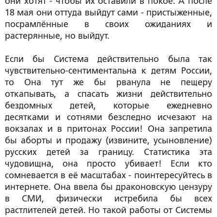
они хотят - чтобы их оставили в покое. А после
18 мая они оттуда выйдут сами - пристыженные,
посрамлённые в своих ожиданиях и
растерянные, но выйдут.
Если бы Система действительно была так
чувствительно-сентиментальна к детям России,
то Она тут же бы рванула не пещеру
откапывать, а спасать жизни действительно
бездомных детей, которые ежедневно
десятками и сотнями безследно исчезают на
вокзалах и в притонах России! Она запретила
бы аборты и продажу (извините, усыновление)
русских детей за границу. Статистика эта
чудовищна, она просто убивает! Если кто
сомневается в её масштабах - поинтересуйтесь в
интернете. Она ввела бы драконовскую цензуру
в СМИ, физически истребила бы всех
растлителей детей. Но такой работы от Системы