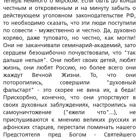
Теперь немного о мiрском. Если быть до конца
честным и откровенным и на минуту забыть о
действующем уголовном законодательстве РФ,
то необходимо сказать, что эти люди поступили
по совести - мужественно и честно. Да, духовно
коряво, даже туповато, но честно, как могли!
Они не заканчивали семинарий-академий, зато
сердцем безошибочно почувствовали, что "так
дальше нельзя". Они любят своих детей, любят
жизнь, они любят Россию, но более всего они
жаждут Вечной Жизни. То, что они
поторопились, совершили "духовный
фальстарт" - это скорее не вина их, а беда!
Прискорбно, конечно, что они упорствуют в
своих духовных заблуждениях, настроились на
самоуничтожение ("ежели что"...), не
прислушиваются к мнению великих русских и
афонских старцев, перестали поминать нашего
Предстоятеля пред Богом - Святейшего