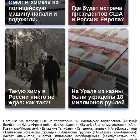
СМИ: В Химках на
полицейскую
Где будет встреча
машину напали и
президентов США
подожгли.
и России: Европа?
Такую зиму в
На Урале из казны
России никто не
были украдены 18
ждал: как так?!
миллионов рублей
Организации, запрещенные на территории РФ: «Исламское государство» («ИГИЛ»);
Джебхат ан-Нусра (Фронт победы); «Аль-Каида» («База»); «Братья-мусульмане» («Аль-
Ихван аль-Муслимун»); «Движение Талибан»; «Священная война» («Аль-Джихад» или
«Египетский исламский джихад»); «Исламская группа» («Аль-Гамаа аль-Исламия»);
«Асбат аль-Ансар»; «Партия исламского освобождения» («Хизбут-Тахрир аль-
Ислами»); «Имарат Кавказ» («Кавказский Эмират»); «Конгресс народов Ичкерии и