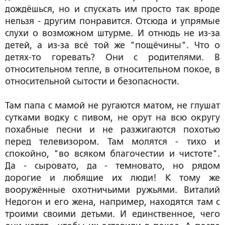
дождёшься, но и спускать им просто так вроде
нельзя - другим понравится. Отсюда и упрямые
слухи о возможном штурме. И отнюдь не из-за
детей, а из-за всё той же "пощёчины". Что о
детях-то горевать? Они с родителями. В
относительном тепле, в относительном покое, в
относительной сытости и безопасности.
Там папа с мамой не ругаются матом, не глушат
сутками водку с пивом, не орут на всю округу
похабные песни и не разжигаются похотью
перед телевизором. Там молятся - тихо и
спокойно, "во всяком благочестии и чистоте".
Да - сыровато, да - темновато, но рядом
дорогие и любящие их люди! К тому же
вооружённые охотничьими ружьями. Виталий
Недогон и его жена, например, находятся там с
троими своими детьми. И единственное, чего