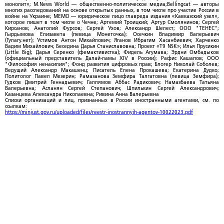
монолит»; M.News World — общественно-политическое медиа;Bellingcat — авторы
многих расследований на основе открытых данных, в том числе про участие России в
войне на Украине; МЕМО — юридическое лицо главреда издания «Кавказский узел»,
которое пишет в том числе о Чечне; Артемий Троицкий; Артур Смолянинов; Сергей
Кирсанов; Анатолий Фурсов; Сергей Ухов; Александр Шелест; ООО "ТЕНЕС";
Гырдымова Елизавета (певица Монеточка); Осечкин Владимир Валерьевич
(Гулагу.нет); Устимов Антон Михайлович; Яганов Ибрагим Хасанбиевич; Харченко
Вадим Михайлович; Беседина Дарья Станиславовна; Проект «T9 NSK»; Илья Прусикин
(Little Big); Дарья Серенко (фемактивистка); Фидель Агумава; Эрдни Омбадыков
(официальный представитель Далай-ламы XIV в России); Рафис Кашапов; ООО
"Философия ненасилия"; Фонд развития цифровых прав; Блогер Николай Соболев;
Ведущий Александр Макашенц; Писатель Елена Прокашева; Екатерина Дудко;
Политолог Павел Мезерин; Рамазанова Земфира Талгатовна (певица Земфира);
Гудков Дмитрий Геннадьевич; Галлямов Аббас Радикович; Намазбаева Татьяна
Валерьевна; Асланян Сергей Степанович; Шпилькин Сергей Александрович;
Казанцева Александра Николаевна; Ривина Анна Валерьевна
Списки организаций и лиц, признанных в России иностранными агентами, см. по
ссылкам:
https://minjust.gov.ru/uploaded/files/reestr-inostrannyih-agentov-10022023.pdf