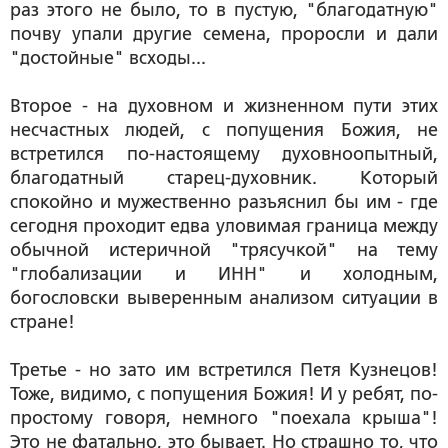
раз этого не было, то в пустую, "благодатную"
почву упали другие семена, проросли и дали
"достойные" всходы...
Второе - на духовном и жизненном пути этих
несчастных людей, с попущения Божия, не
встретился по-настоящему духовноопытный,
благодатный старец-духовник. Который
спокойно и мужественно разъяснил бы им - где
сегодня проходит едва уловимая граница между
обычной истеричной "трясучкой" на тему
"глобализации и ИНН" и холодным,
богословски выверенным анализом ситуации в
стране!
Третье - но зато им встретился Петя Кузнецов!
Тоже, видимо, с попущения Божия! И у ребят, по-
простому говоря, немного "поехала крыша"!
Это не фатально, это бывает. Но страшно то, что