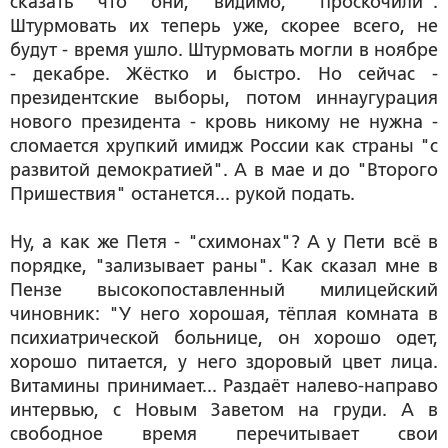
сказать что они, видимо, "проскочили".
Штурмовать их теперь уже, скорее всего, не
будут - время ушло. Штурмовать могли в ноябре
- декабре. Жёстко и быстро. Но сейчас -
президентские выборы, потом иннаугурация
нового президента - кровь никому не нужна -
сломается хрупкий имидж России как страны "с
развитой демократией". А в мае и до "Второго
Пришествия" останется... рукой подать.
Ну, а как же Петя - "схимонах"? А у Пети всё в
порядке, "зализывает раны". Как сказал мне в
Пензе высокопоставленный милицейский
чиновник: "У него хорошая, тёплая комната в
психиатрической больнице, он хорошо одет,
хорошо питается, у него здоровый цвет лица.
Витамины принимает... Раздаёт налево-направо
интервью, с Новым Заветом на груди. А в
свободное время перечитывает свои