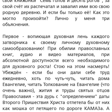
свои книжонки "Семь голов и десять рогов", за
свой счёт их распечатал и завалил ими всю свою
родную деревню. И если бы только её! Как это
могло произойти? Лично у меня три
объяснения.
Первое - вопиющая духовная лень каждого
затворника к своему личному духовному
самообразованию! При обилии православных
книг, аудио и видео материалов, при
абсолютной доступности всего необходимого
для духовного роста! Стою на этом насмерть!
Убеждён - если бы они дали себе труд
ежедневно, хоть по чуть-чуть, читать дома
Евангелие, читать Толкование на Евангелие (что
очень важно), жития и труды святых отцов
Православия - эта дурь с "определением" даты
Второго Пришествия Христа отлетела бы от них
как мошка от летящего по дороге КАМАЗа. А