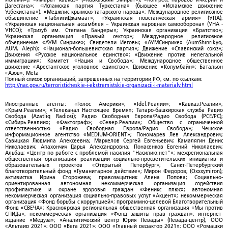
Дагестана»; «Исламская партия Туркестана» (бывшее «Исламское движение
Узбекистана»); «Меджлис крымско-татарского народа»; Международное религиозное
объединение «ТаблигиДжамаат»; «Украинская повстанческая армия» (УПА);
«Украинская национальная ассамблея – Украинская народная самооборона» (УНА -
УНСО); «Тризуб им. Степана Бандеры»; Украинская организация «Братство»;
Украинская организация «Правый сектор»; Международное религиозное
объединение «АУМ Синрике»; Свидетели Иеговы; «АУМСинрике» (AumShinrikyo,
AUM, Aleph); «Национал-большевистская партия»; Движение «Славянский союз»;
Движения «Русское национальное единство»; «Движение против нелегальной
иммиграции»; Комитет «Нация и Свобода»; Международное общественное
движение «Арестантское уголовное единство»; Движение «Колумбайн»; Батальон
«Азов»; Meta
Полный список организаций, запрещенных на территории РФ, см. по ссылкам:
http://nac.gov.ru/terroristicheskie-i-ekstremistskie-organizacii-i-materialy.html
Иностранные агенты: «Голос Америки»; «Idel.Реалии»; «Кавказ.Реалии»;
«Крым.Реалии»; «Телеканал Настоящее Время»; Татаро-башкирская служба Радио
Свобода (Azatliq Radiosi); Радио Свободная Европа/Радио Свобода (PCE/PC);
«Сибирь.Реалии»; «Фактограф»; «Север.Реалии»; Общество с ограниченной
ответственностью «Радио Свободная Европа/Радио Свобода»; Чешское
информационное агентство «MEDIUM-ORIENT»; Пономарев Лев Александрович;
Савицкая Людмила Алексеевна; Маркелов Сергей Евгеньевич; Камалягин Денис
Николаевич; Апахончич Дарья Александровна; Понасенков Евгений Николаевич;
Альбац; «Центр по работе с проблемой насилия "Насилию.нет"»; межрегиональная
общественная организация реализации социально-просветительских инициатив и
образовательных проектов «Открытый Петербург»; Санкт-Петербургский
благотворительный фонд «Гуманитарное действие»; Мирон Федоров; (Oxxxymiron);
активистка Ирина Сторожева; правозащитник Алена Попова; Социально-
ориентированная автономная некоммерческая организация содействия
профилактике и охране здоровья граждан «Феникс плюс»; автономная
некоммерческая организация социально-правовых услуг «Акцент»; некоммерческая
организация «Фонд борьбы с коррупцией»; программно-целевой Благотворительный
Фонд «СВЕЧА»; Красноярская региональная общественная организация «Мы против
СПИДа»; некоммерческая организация «Фонд защиты прав граждан»; интернет-
издание «Медуза»; «Аналитический центр Юрия Левады» (Левада-центр); ООО
«Альтаир 2021»; ООО «Вега 2021»; ООО «Главный редактор 2021»; ООО «Ромашки