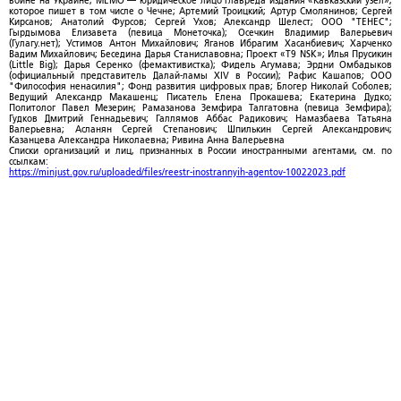
войне на Украине; МЕМО — юридическое лицо главреда издания «Кавказский узел»,
которое пишет в том числе о Чечне; Артемий Троицкий; Артур Смолянинов; Сергей
Кирсанов; Анатолий Фурсов; Сергей Ухов; Александр Шелест; ООО "ТЕНЕС";
Гырдымова Елизавета (певица Монеточка); Осечкин Владимир Валерьевич
(Гулагу.нет); Устимов Антон Михайлович; Яганов Ибрагим Хасанбиевич; Харченко
Вадим Михайлович; Беседина Дарья Станиславовна; Проект «T9 NSK»; Илья Прусикин
(Little Big); Дарья Серенко (фемактивистка); Фидель Агумава; Эрдни Омбадыков
(официальный представитель Далай-ламы XIV в России); Рафис Кашапов; ООО
"Философия ненасилия"; Фонд развития цифровых прав; Блогер Николай Соболев;
Ведущий Александр Макашенц; Писатель Елена Прокашева; Екатерина Дудко;
Политолог Павел Мезерин; Рамазанова Земфира Талгатовна (певица Земфира);
Гудков Дмитрий Геннадьевич; Галлямов Аббас Радикович; Намазбаева Татьяна
Валерьевна; Асланян Сергей Степанович; Шпилькин Сергей Александрович;
Казанцева Александра Николаевна; Ривина Анна Валерьевна
Списки организаций и лиц, признанных в России иностранными агентами, см. по
ссылкам:
https://minjust.gov.ru/uploaded/files/reestr-inostrannyih-agentov-10022023.pdf