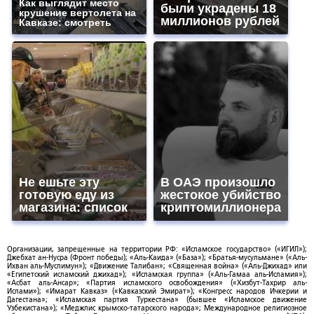
Как выглядит место
были украдены 18
крушение вертолета на
миллионов рублей
Кавказе: смотреть
Не ешьте эту
В ОАЭ произошло
готовую еду из
жестокое убийство
магазина: список
криптомиллионера
Организации, запрещенные на территории РФ: «Исламское государство» («ИГИЛ»);
Джебхат ан-Нусра (Фронт победы); «Аль-Каида» («База»); «Братья-мусульмане» («Аль-
Ихван аль-Муслимун»); «Движение Талибан»; «Священная война» («Аль-Джихад» или
«Египетский исламский джихад»); «Исламская группа» («Аль-Гамаа аль-Исламия»);
«Асбат аль-Ансар»; «Партия исламского освобождения» («Хизбут-Тахрир аль-
Ислами»); «Имарат Кавказ» («Кавказский Эмират»); «Конгресс народов Ичкерии и
Дагестана»; «Исламская партия Туркестана» (бывшее «Исламское движение
Узбекистана»); «Меджлис крымско-татарского народа»; Международное религиозное