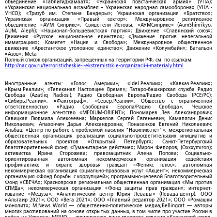
объединение «ТаблигиДжамаат»; «Украинская повстанческая армия» (УПА);
«Украинская национальная ассамблея – Украинская народная самооборона» (УНА -
УНСО); «Тризуб им. Степана Бандеры»; Украинская организация «Братство»;
Украинская организация «Правый сектор»; Международное религиозное
объединение «АУМ Синрике»; Свидетели Иеговы; «АУМСинрике» (AumShinrikyo,
AUM, Aleph); «Национал-большевистская партия»; Движение «Славянский союз»;
Движения «Русское национальное единство»; «Движение против нелегальной
иммиграции»; Комитет «Нация и Свобода»; Международное общественное
движение «Арестантское уголовное единство»; Движение «Колумбайн»; Батальон
«Азов»; Meta
Полный список организаций, запрещенных на территории РФ, см. по ссылкам:
http://nac.gov.ru/terroristicheskie-i-ekstremistskie-organizacii-i-materialy.html
Иностранные агенты: «Голос Америки»; «Idel.Реалии»; «Кавказ.Реалии»;
«Крым.Реалии»; «Телеканал Настоящее Время»; Татаро-башкирская служба Радио
Свобода (Azatliq Radiosi); Радио Свободная Европа/Радио Свобода (PCE/PC);
«Сибирь.Реалии»; «Фактограф»; «Север.Реалии»; Общество с ограниченной
ответственностью «Радио Свободная Европа/Радио Свобода»; Чешское
информационное агентство «MEDIUM-ORIENT»; Пономарев Лев Александрович;
Савицкая Людмила Алексеевна; Маркелов Сергей Евгеньевич; Камалягин Денис
Николаевич; Апахончич Дарья Александровна; Понасенков Евгений Николаевич;
Альбац; «Центр по работе с проблемой насилия "Насилию.нет"»; межрегиональная
общественная организация реализации социально-просветительских инициатив и
образовательных проектов «Открытый Петербург»; Санкт-Петербургский
благотворительный фонд «Гуманитарное действие»; Мирон Федоров; (Oxxxymiron);
активистка Ирина Сторожева; правозащитник Алена Попова; Социально-
ориентированная автономная некоммерческая организация содействия
профилактике и охране здоровья граждан «Феникс плюс»; автономная
некоммерческая организация социально-правовых услуг «Акцент»; некоммерческая
организация «Фонд борьбы с коррупцией»; программно-целевой Благотворительный
Фонд «СВЕЧА»; Красноярская региональная общественная организация «Мы против
СПИДа»; некоммерческая организация «Фонд защиты прав граждан»; интернет-
издание «Медуза»; «Аналитический центр Юрия Левады» (Левада-центр); ООО
«Альтаир 2021»; ООО «Вега 2021»; ООО «Главный редактор 2021»; ООО «Ромашки
монолит»; M.News World — общественно-политическое медиа;Bellingcat — авторы
многих расследований на основе открытых данных, в том числе про участие России в