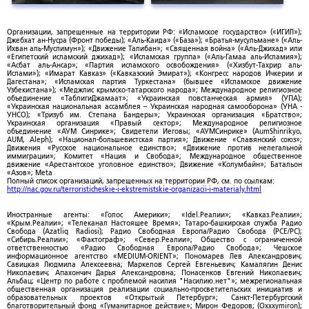
Организации, запрещенные на территории РФ: «Исламское государство» («ИГИЛ»);
Джебхат ан-Нусра (Фронт победы); «Аль-Каида» («База»); «Братья-мусульмане» («Аль-
Ихван аль-Муслимун»); «Движение Талибан»; «Священная война» («Аль-Джихад» или
«Египетский исламский джихад»); «Исламская группа» («Аль-Гамаа аль-Исламия»);
«Асбат аль-Ансар»; «Партия исламского освобождения» («Хизбут-Тахрир аль-
Ислами»); «Имарат Кавказ» («Кавказский Эмират»); «Конгресс народов Ичкерии и
Дагестана»; «Исламская партия Туркестана» (бывшее «Исламское движение
Узбекистана»); «Меджлис крымско-татарского народа»; Международное религиозное
объединение «ТаблигиДжамаат»; «Украинская повстанческая армия» (УПА);
«Украинская национальная ассамблея – Украинская народная самооборона» (УНА -
УНСО); «Тризуб им. Степана Бандеры»; Украинская организация «Братство»;
Украинская организация «Правый сектор»; Международное религиозное
объединение «АУМ Синрике»; Свидетели Иеговы; «АУМСинрике» (AumShinrikyo,
AUM, Aleph); «Национал-большевистская партия»; Движение «Славянский союз»;
Движения «Русское национальное единство»; «Движение против нелегальной
иммиграции»; Комитет «Нация и Свобода»; Международное общественное
движение «Арестантское уголовное единство»; Движение «Колумбайн»; Батальон
«Азов»; Meta
Полный список организаций, запрещенных на территории РФ, см. по ссылкам:
http://nac.gov.ru/terroristicheskie-i-ekstremistskie-organizacii-i-materialy.html
Иностранные агенты: «Голос Америки»; «Idel.Реалии»; «Кавказ.Реалии»;
«Крым.Реалии»; «Телеканал Настоящее Время»; Татаро-башкирская служба Радио
Свобода (Azatliq Radiosi); Радио Свободная Европа/Радио Свобода (PCE/PC);
«Сибирь.Реалии»; «Фактограф»; «Север.Реалии»; Общество с ограниченной
ответственностью «Радио Свободная Европа/Радио Свобода»; Чешское
информационное агентство «MEDIUM-ORIENT»; Пономарев Лев Александрович;
Савицкая Людмила Алексеевна; Маркелов Сергей Евгеньевич; Камалягин Денис
Николаевич; Апахончич Дарья Александровна; Понасенков Евгений Николаевич;
Альбац; «Центр по работе с проблемой насилия "Насилию.нет"»; межрегиональная
общественная организация реализации социально-просветительских инициатив и
образовательных проектов «Открытый Петербург»; Санкт-Петербургский
благотворительный фонд «Гуманитарное действие»; Мирон Федоров; (Oxxxymiron);