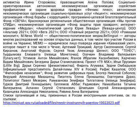
активистка Ирина Сторожева; правозащитник Алена Попова; Социально-
ориентированная автономная некоммерческая организация содействия
профилактике и охране здоровья граждан «Феникс плюс»; автономная
некоммерческая организация социально-правовых услуг «Акцент»; некоммерческая
организация «Фонд борьбы с коррупцией»; программно-целевой Благотворительный
Фонд «СВЕЧА»; Красноярская региональная общественная организация «Мы против
СПИДа»; некоммерческая организация «Фонд защиты прав граждан»; интернет-
издание «Медуза»; «Аналитический центр Юрия Левады» (Левада-центр); ООО
«Альтаир 2021»; ООО «Вега 2021»; ООО «Главный редактор 2021»; ООО «Ромашки
монолит»; M.News World — общественно-политическое медиа;Bellingcat — авторы
многих расследований на основе открытых данных, в том числе про участие России в
войне на Украине; МЕМО — юридическое лицо главреда издания «Кавказский узел»,
которое пишет в том числе о Чечне; Артемий Троицкий; Артур Смолянинов; Сергей
Кирсанов; Анатолий Фурсов; Сергей Ухов; Александр Шелест; ООО "ТЕНЕС";
Гырдымова Елизавета (певица Монеточка); Осечкин Владимир Валерьевич
(Гулагу.нет); Устимов Антон Михайлович; Яганов Ибрагим Хасанбиевич; Харченко
Вадим Михайлович; Беседина Дарья Станиславовна; Проект «T9 NSK»; Илья Прусикин
(Little Big); Дарья Серенко (фемактивистка); Фидель Агумава; Эрдни Омбадыков
(официальный представитель Далай-ламы XIV в России); Рафис Кашапов; ООО
"Философия ненасилия"; Фонд развития цифровых прав; Блогер Николай Соболев;
Ведущий Александр Макашенц; Писатель Елена Прокашева; Екатерина Дудко;
Политолог Павел Мезерин; Рамазанова Земфира Талгатовна (певица Земфира);
Гудков Дмитрий Геннадьевич; Галлямов Аббас Радикович; Намазбаева Татьяна
Валерьевна; Асланян Сергей Степанович; Шпилькин Сергей Александрович;
Казанцева Александра Николаевна; Ривина Анна Валерьевна
Списки организаций и лиц, признанных в России иностранными агентами, см. по
ссылкам:
https://minjust.gov.ru/uploaded/files/reestr-inostrannyih-agentov-10022023.pdf