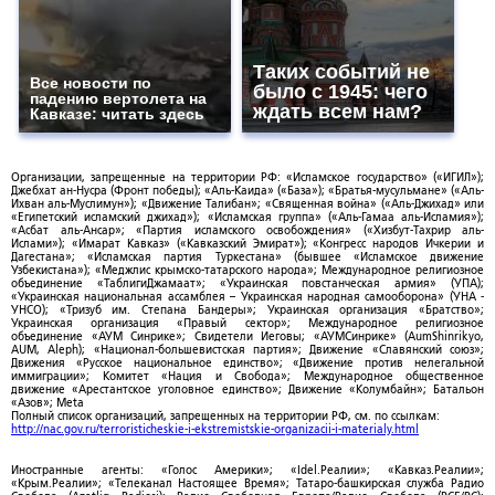
Таких событий не
Все новости по
было с 1945: чего
падению вертолета на
ждать всем нам?
Кавказе: читать здесь
Организации, запрещенные на территории РФ: «Исламское государство» («ИГИЛ»);
Джебхат ан-Нусра (Фронт победы); «Аль-Каида» («База»); «Братья-мусульмане» («Аль-
Ихван аль-Муслимун»); «Движение Талибан»; «Священная война» («Аль-Джихад» или
«Египетский исламский джихад»); «Исламская группа» («Аль-Гамаа аль-Исламия»);
«Асбат аль-Ансар»; «Партия исламского освобождения» («Хизбут-Тахрир аль-
Ислами»); «Имарат Кавказ» («Кавказский Эмират»); «Конгресс народов Ичкерии и
Дагестана»; «Исламская партия Туркестана» (бывшее «Исламское движение
Узбекистана»); «Меджлис крымско-татарского народа»; Международное религиозное
объединение «ТаблигиДжамаат»; «Украинская повстанческая армия» (УПА);
«Украинская национальная ассамблея – Украинская народная самооборона» (УНА -
УНСО); «Тризуб им. Степана Бандеры»; Украинская организация «Братство»;
Украинская организация «Правый сектор»; Международное религиозное
объединение «АУМ Синрике»; Свидетели Иеговы; «АУМСинрике» (AumShinrikyo,
AUM, Aleph); «Национал-большевистская партия»; Движение «Славянский союз»;
Движения «Русское национальное единство»; «Движение против нелегальной
иммиграции»; Комитет «Нация и Свобода»; Международное общественное
движение «Арестантское уголовное единство»; Движение «Колумбайн»; Батальон
«Азов»; Meta
Полный список организаций, запрещенных на территории РФ, см. по ссылкам:
http://nac.gov.ru/terroristicheskie-i-ekstremistskie-organizacii-i-materialy.html
Иностранные агенты: «Голос Америки»; «Idel.Реалии»; «Кавказ.Реалии»;
«Крым.Реалии»; «Телеканал Настоящее Время»; Татаро-башкирская служба Радио