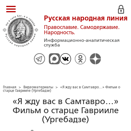
Русская народная линия
Православие. Самодержавие.
Народность.
Информационно-аналитическая
служба
Главная
>
Видеоматериалы
>
«Я жду вас в Самтавро…» Фильм о
старце Гаврииле (Ургебадзе)
«Я жду вас в Самтавро…»
Фильм о старце Гаврииле
(Ургебадзе)