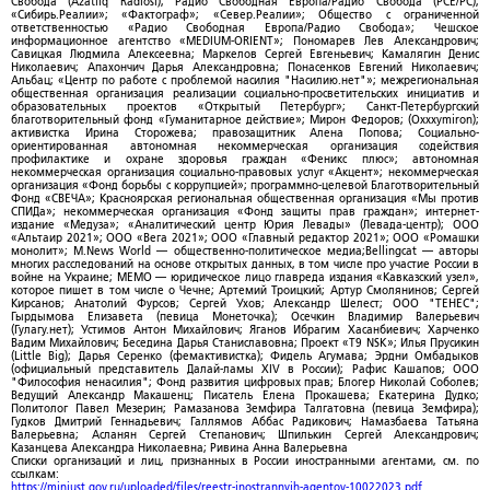
Свобода (Azatliq Radiosi); Радио Свободная Европа/Радио Свобода (PCE/PC);
«Сибирь.Реалии»; «Фактограф»; «Север.Реалии»; Общество с ограниченной
ответственностью «Радио Свободная Европа/Радио Свобода»; Чешское
информационное агентство «MEDIUM-ORIENT»; Пономарев Лев Александрович;
Савицкая Людмила Алексеевна; Маркелов Сергей Евгеньевич; Камалягин Денис
Николаевич; Апахончич Дарья Александровна; Понасенков Евгений Николаевич;
Альбац; «Центр по работе с проблемой насилия "Насилию.нет"»; межрегиональная
общественная организация реализации социально-просветительских инициатив и
образовательных проектов «Открытый Петербург»; Санкт-Петербургский
благотворительный фонд «Гуманитарное действие»; Мирон Федоров; (Oxxxymiron);
активистка Ирина Сторожева; правозащитник Алена Попова; Социально-
ориентированная автономная некоммерческая организация содействия
профилактике и охране здоровья граждан «Феникс плюс»; автономная
некоммерческая организация социально-правовых услуг «Акцент»; некоммерческая
организация «Фонд борьбы с коррупцией»; программно-целевой Благотворительный
Фонд «СВЕЧА»; Красноярская региональная общественная организация «Мы против
СПИДа»; некоммерческая организация «Фонд защиты прав граждан»; интернет-
издание «Медуза»; «Аналитический центр Юрия Левады» (Левада-центр); ООО
«Альтаир 2021»; ООО «Вега 2021»; ООО «Главный редактор 2021»; ООО «Ромашки
монолит»; M.News World — общественно-политическое медиа;Bellingcat — авторы
многих расследований на основе открытых данных, в том числе про участие России в
войне на Украине; МЕМО — юридическое лицо главреда издания «Кавказский узел»,
которое пишет в том числе о Чечне; Артемий Троицкий; Артур Смолянинов; Сергей
Кирсанов; Анатолий Фурсов; Сергей Ухов; Александр Шелест; ООО "ТЕНЕС";
Гырдымова Елизавета (певица Монеточка); Осечкин Владимир Валерьевич
(Гулагу.нет); Устимов Антон Михайлович; Яганов Ибрагим Хасанбиевич; Харченко
Вадим Михайлович; Беседина Дарья Станиславовна; Проект «T9 NSK»; Илья Прусикин
(Little Big); Дарья Серенко (фемактивистка); Фидель Агумава; Эрдни Омбадыков
(официальный представитель Далай-ламы XIV в России); Рафис Кашапов; ООО
"Философия ненасилия"; Фонд развития цифровых прав; Блогер Николай Соболев;
Ведущий Александр Макашенц; Писатель Елена Прокашева; Екатерина Дудко;
Политолог Павел Мезерин; Рамазанова Земфира Талгатовна (певица Земфира);
Гудков Дмитрий Геннадьевич; Галлямов Аббас Радикович; Намазбаева Татьяна
Валерьевна; Асланян Сергей Степанович; Шпилькин Сергей Александрович;
Казанцева Александра Николаевна; Ривина Анна Валерьевна
Списки организаций и лиц, признанных в России иностранными агентами, см. по
ссылкам:
https://minjust.gov.ru/uploaded/files/reestr-inostrannyih-agentov-10022023.pdf