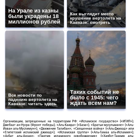
На Урале из казны
Как выглядит место
были украдены 18
крушение вертолета на
миллионов рублей
Кавказе: смотреть
Таких событий не
Все новости по
было с 1945: чего
падению вертолета на
ждать всем нам?
Кавказе: читать здесь
Организации, запрещенные на территории РФ: «Исламское государство» («ИГИЛ»);
Джебхат ан-Нусра (Фронт победы); «Аль-Каида» («База»); «Братья-мусульмане» («Аль-
Ихван аль-Муслимун»); «Движение Талибан»; «Священная война» («Аль-Джихад» или
«Египетский исламский джихад»); «Исламская группа» («Аль-Гамаа аль-Исламия»);
«Асбат аль-Ансар»; «Партия исламского освобождения» («Хизбут-Тахрир аль-