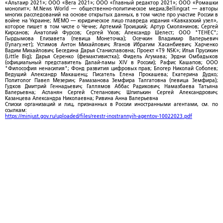
«Альтаир 2021»; ООО «Вега 2021»; ООО «Главный редактор 2021»; ООО «Ромашки
монолит»; M.News World — общественно-политическое медиа;Bellingcat — авторы
многих расследований на основе открытых данных, в том числе про участие России в
войне на Украине; МЕМО — юридическое лицо главреда издания «Кавказский узел»,
которое пишет в том числе о Чечне; Артемий Троицкий; Артур Смолянинов; Сергей
Кирсанов; Анатолий Фурсов; Сергей Ухов; Александр Шелест; ООО "ТЕНЕС";
Гырдымова Елизавета (певица Монеточка); Осечкин Владимир Валерьевич
(Гулагу.нет); Устимов Антон Михайлович; Яганов Ибрагим Хасанбиевич; Харченко
Вадим Михайлович; Беседина Дарья Станиславовна; Проект «T9 NSK»; Илья Прусикин
(Little Big); Дарья Серенко (фемактивистка); Фидель Агумава; Эрдни Омбадыков
(официальный представитель Далай-ламы XIV в России); Рафис Кашапов; ООО
"Философия ненасилия"; Фонд развития цифровых прав; Блогер Николай Соболев;
Ведущий Александр Макашенц; Писатель Елена Прокашева; Екатерина Дудко;
Политолог Павел Мезерин; Рамазанова Земфира Талгатовна (певица Земфира);
Гудков Дмитрий Геннадьевич; Галлямов Аббас Радикович; Намазбаева Татьяна
Валерьевна; Асланян Сергей Степанович; Шпилькин Сергей Александрович;
Казанцева Александра Николаевна; Ривина Анна Валерьевна
Списки организаций и лиц, признанных в России иностранными агентами, см. по
ссылкам:
https://minjust.gov.ru/uploaded/files/reestr-inostrannyih-agentov-10022023.pdf