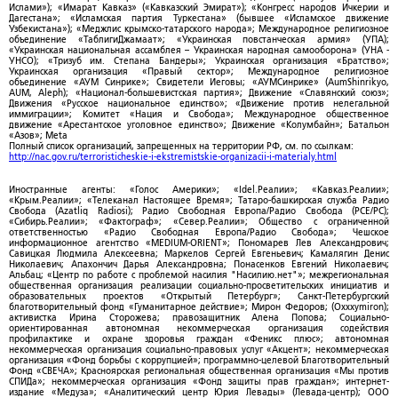
Ислами»); «Имарат Кавказ» («Кавказский Эмират»); «Конгресс народов Ичкерии и
Дагестана»; «Исламская партия Туркестана» (бывшее «Исламское движение
Узбекистана»); «Меджлис крымско-татарского народа»; Международное религиозное
объединение «ТаблигиДжамаат»; «Украинская повстанческая армия» (УПА);
«Украинская национальная ассамблея – Украинская народная самооборона» (УНА -
УНСО); «Тризуб им. Степана Бандеры»; Украинская организация «Братство»;
Украинская организация «Правый сектор»; Международное религиозное
объединение «АУМ Синрике»; Свидетели Иеговы; «АУМСинрике» (AumShinrikyo,
AUM, Aleph); «Национал-большевистская партия»; Движение «Славянский союз»;
Движения «Русское национальное единство»; «Движение против нелегальной
иммиграции»; Комитет «Нация и Свобода»; Международное общественное
движение «Арестантское уголовное единство»; Движение «Колумбайн»; Батальон
«Азов»; Meta
Полный список организаций, запрещенных на территории РФ, см. по ссылкам:
http://nac.gov.ru/terroristicheskie-i-ekstremistskie-organizacii-i-materialy.html
Иностранные агенты: «Голос Америки»; «Idel.Реалии»; «Кавказ.Реалии»;
«Крым.Реалии»; «Телеканал Настоящее Время»; Татаро-башкирская служба Радио
Свобода (Azatliq Radiosi); Радио Свободная Европа/Радио Свобода (PCE/PC);
«Сибирь.Реалии»; «Фактограф»; «Север.Реалии»; Общество с ограниченной
ответственностью «Радио Свободная Европа/Радио Свобода»; Чешское
информационное агентство «MEDIUM-ORIENT»; Пономарев Лев Александрович;
Савицкая Людмила Алексеевна; Маркелов Сергей Евгеньевич; Камалягин Денис
Николаевич; Апахончич Дарья Александровна; Понасенков Евгений Николаевич;
Альбац; «Центр по работе с проблемой насилия "Насилию.нет"»; межрегиональная
общественная организация реализации социально-просветительских инициатив и
образовательных проектов «Открытый Петербург»; Санкт-Петербургский
благотворительный фонд «Гуманитарное действие»; Мирон Федоров; (Oxxxymiron);
активистка Ирина Сторожева; правозащитник Алена Попова; Социально-
ориентированная автономная некоммерческая организация содействия
профилактике и охране здоровья граждан «Феникс плюс»; автономная
некоммерческая организация социально-правовых услуг «Акцент»; некоммерческая
организация «Фонд борьбы с коррупцией»; программно-целевой Благотворительный
Фонд «СВЕЧА»; Красноярская региональная общественная организация «Мы против
СПИДа»; некоммерческая организация «Фонд защиты прав граждан»; интернет-
издание «Медуза»; «Аналитический центр Юрия Левады» (Левада-центр); ООО