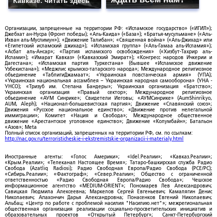
Кавказе: читать здесь
Организации, запрещенные на территории РФ: «Исламское государство» («ИГИЛ»);
Джебхат ан-Нусра (Фронт победы); «Аль-Каида» («База»); «Братья-мусульмане» («Аль-
Ихван аль-Муслимун»); «Движение Талибан»; «Священная война» («Аль-Джихад» или
«Египетский исламский джихад»); «Исламская группа» («Аль-Гамаа аль-Исламия»);
«Асбат аль-Ансар»; «Партия исламского освобождения» («Хизбут-Тахрир аль-
Ислами»); «Имарат Кавказ» («Кавказский Эмират»); «Конгресс народов Ичкерии и
Дагестана»; «Исламская партия Туркестана» (бывшее «Исламское движение
Узбекистана»); «Меджлис крымско-татарского народа»; Международное религиозное
объединение «ТаблигиДжамаат»; «Украинская повстанческая армия» (УПА);
«Украинская национальная ассамблея – Украинская народная самооборона» (УНА -
УНСО); «Тризуб им. Степана Бандеры»; Украинская организация «Братство»;
Украинская организация «Правый сектор»; Международное религиозное
объединение «АУМ Синрике»; Свидетели Иеговы; «АУМСинрике» (AumShinrikyo,
AUM, Aleph); «Национал-большевистская партия»; Движение «Славянский союз»;
Движения «Русское национальное единство»; «Движение против нелегальной
иммиграции»; Комитет «Нация и Свобода»; Международное общественное
движение «Арестантское уголовное единство»; Движение «Колумбайн»; Батальон
«Азов»; Meta
Полный список организаций, запрещенных на территории РФ, см. по ссылкам:
http://nac.gov.ru/terroristicheskie-i-ekstremistskie-organizacii-i-materialy.html
Иностранные агенты: «Голос Америки»; «Idel.Реалии»; «Кавказ.Реалии»;
«Крым.Реалии»; «Телеканал Настоящее Время»; Татаро-башкирская служба Радио
Свобода (Azatliq Radiosi); Радио Свободная Европа/Радио Свобода (PCE/PC);
«Сибирь.Реалии»; «Фактограф»; «Север.Реалии»; Общество с ограниченной
ответственностью «Радио Свободная Европа/Радио Свобода»; Чешское
информационное агентство «MEDIUM-ORIENT»; Пономарев Лев Александрович;
Савицкая Людмила Алексеевна; Маркелов Сергей Евгеньевич; Камалягин Денис
Николаевич; Апахончич Дарья Александровна; Понасенков Евгений Николаевич;
Альбац; «Центр по работе с проблемой насилия "Насилию.нет"»; межрегиональная
общественная организация реализации социально-просветительских инициатив и
образовательных проектов «Открытый Петербург»; Санкт-Петербургский