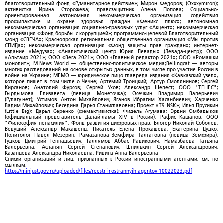
благотворительный фонд «Гуманитарное действие»; Мирон Федоров; (Oxxxymiron);
активистка Ирина Сторожева; правозащитник Алена Попова; Социально-
ориентированная автономная некоммерческая организация содействия
профилактике и охране здоровья граждан «Феникс плюс»; автономная
некоммерческая организация социально-правовых услуг «Акцент»; некоммерческая
организация «Фонд борьбы с коррупцией»; программно-целевой Благотворительный
Фонд «СВЕЧА»; Красноярская региональная общественная организация «Мы против
СПИДа»; некоммерческая организация «Фонд защиты прав граждан»; интернет-
издание «Медуза»; «Аналитический центр Юрия Левады» (Левада-центр); ООО
«Альтаир 2021»; ООО «Вега 2021»; ООО «Главный редактор 2021»; ООО «Ромашки
монолит»; M.News World — общественно-политическое медиа;Bellingcat — авторы
многих расследований на основе открытых данных, в том числе про участие России в
войне на Украине; МЕМО — юридическое лицо главреда издания «Кавказский узел»,
которое пишет в том числе о Чечне; Артемий Троицкий; Артур Смолянинов; Сергей
Кирсанов; Анатолий Фурсов; Сергей Ухов; Александр Шелест; ООО "ТЕНЕС";
Гырдымова Елизавета (певица Монеточка); Осечкин Владимир Валерьевич
(Гулагу.нет); Устимов Антон Михайлович; Яганов Ибрагим Хасанбиевич; Харченко
Вадим Михайлович; Беседина Дарья Станиславовна; Проект «T9 NSK»; Илья Прусикин
(Little Big); Дарья Серенко (фемактивистка); Фидель Агумава; Эрдни Омбадыков
(официальный представитель Далай-ламы XIV в России); Рафис Кашапов; ООО
"Философия ненасилия"; Фонд развития цифровых прав; Блогер Николай Соболев;
Ведущий Александр Макашенц; Писатель Елена Прокашева; Екатерина Дудко;
Политолог Павел Мезерин; Рамазанова Земфира Талгатовна (певица Земфира);
Гудков Дмитрий Геннадьевич; Галлямов Аббас Радикович; Намазбаева Татьяна
Валерьевна; Асланян Сергей Степанович; Шпилькин Сергей Александрович;
Казанцева Александра Николаевна; Ривина Анна Валерьевна
Списки организаций и лиц, признанных в России иностранными агентами, см. по
ссылкам:
https://minjust.gov.ru/uploaded/files/reestr-inostrannyih-agentov-10022023.pdf