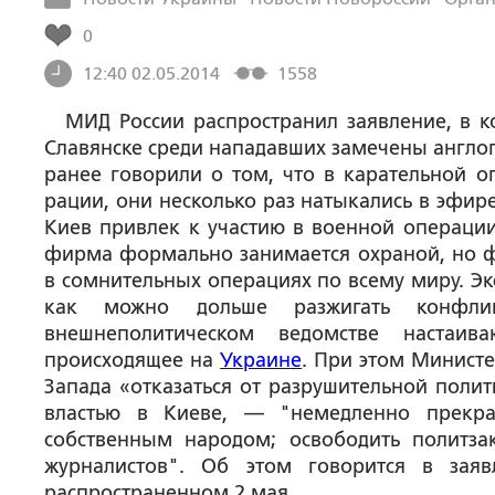
0
12:40 02.05.2014
1558
МИД России распространил заявление, в ко
Славянске среди нападавших замечены англ
ранее говорили о том, что в карательной о
рации, они несколько раз натыкались в эфир
Киев привлек к участию в военной операции
фирма формально занимается охраной, но фа
в сомнительных операциях по всему миру. Эк
как можно дольше разжигать конфли
внешнеполитическом ведомстве настаи
происходящее на
Украине
. При этом Минист
Запада «отказаться от разрушительной полит
властью в Киеве, — "немедленно прекра
собственным народом; освободить политза
журналистов". Об этом говорится в заяв
распространенном 2 мая.