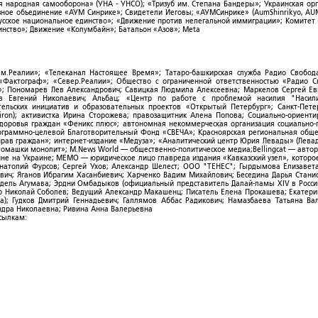
я народная самооборона» (УНА - УНСО); «Тризуб им. Степана Бандеры»; Украинская ор
зное объединение «АУМ Синрике»; Свидетели Иеговы; «АУМСинрике» (AumShinrikyo, AUM
усское национальное единство»; «Движение против нелегальной иммиграции»; Комитет
нство»; Движение «Колумбайн»; Батальон «Азов»; Meta
ым.Реалии»; «Телеканал Настоящее Время»; Татаро-башкирская служба Радио Свобода
; «Фактограф»; «Север.Реалии»; Общество с ограниченной ответственностью «Радио 
; Пономарев Лев Александрович; Савицкая Людмила Алексеевна; Маркелов Сергей Ев
ов Евгений Николаевич; Альбац; «Центр по работе с проблемой насилия "Насили
ельских инициатив и образовательных проектов «Открытый Петербург»; Санкт-Пете
ron); активистка Ирина Сторожева; правозащитник Алена Попова; Социально-ориент
здоровья граждан «Феникс плюс»; автономная некоммерческая организация социально
рограммно-целевой Благотворительный Фонд «СВЕЧА»; Красноярская региональная общ
ав граждан»; интернет-издание «Медуза»; «Аналитический центр Юрия Левады» (Левад
омашки монолит»; M.News World — общественно-политическое медиа;Bellingcat — авто
ойне на Украине; МЕМО — юридическое лицо главреда издания «Кавказский узел», которо
Анатолий Фурсов; Сергей Ухов; Александр Шелест; ООО "ТЕНЕС"; Гырдымова Елизавет
ович; Яганов Ибрагим Хасанбиевич; Харченко Вадим Михайлович; Беседина Дарья Стани
 Фидель Агумава; Эрдни Омбадыков (официальный представитель Далай-ламы XIV в Росси
 Николай Соболев; Ведущий Александр Макашенц; Писатель Елена Прокашева; Екатери
; Гудков Дмитрий Геннадьевич; Галлямов Аббас Радикович; Намазбаева Татьяна Ва
ндра Николаевна; Ривина Анна Валерьевна
ссылкам: