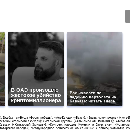
В ОАЭ произошло
Все новости по
жестокое убийство
падению вертолета на
криптомиллионера
Кавказе: читать здесь
; Джебхат ан-Нусра (Фронт победы); «Аль-Каида» («База»); «Братья-мусульмане» («Аль-И
тский исламский джихад»); «Исламская группа» («Аль-Гамаа аль-Исламия»); «Асбат ал
Кавказ» («Кавказский Эмират»); «Конгресс народов Ичкерии и Дагестана»; «Исламск
-татарского народа»; Международное религиозное объединение «ТаблигиДжамаат»; «У