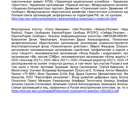
повстанческая армия» (УПА); «Украинская национальная ассамблея – Украинска
«Братство»; Украинская организация «Правый сектор»; Международное религио
«Национал-большевистская партия»; Движение «Славянский союз»; Движения «Р
Свобода»; Международное общественное движение «Арестантское уголовное еди
Полный список организаций, запрещенных на территории РФ, см. по ссылкам:
http://nac.gov.ru/terroristicheskie-i-ekstremistskie-organizacii-i-materialy.html
Иностранные агенты: «Голос Америки»; «Idel.Реалии»; «Кавказ.Реалии»; «Кр
Radiosi); Радио Свободная Европа/Радио Свобода (PCE/PC); «Сибирь.Реалии»
Европа/Радио Свобода»; Чешское информационное агентство «MEDIUM-ORIENT»
Камалягин Денис Николаевич; Апахончич Дарья Александровна; Понасенк
межрегиональная общественная организация реализации социально-просветит
благотворительный фонд «Гуманитарное действие»; Мирон Федоров; (Oxxxymi
автономная некоммерческая организация содействия профилактике и охране 
услуг «Акцент»; некоммерческая организация «Фонд борьбы с коррупцией»; п
организация «Мы против СПИДа»; некоммерческая организация «Фонд защиты пр
ООО «Альтаир 2021»; ООО «Вега 2021»; ООО «Главный редактор 2021»; ООО «Р
расследований на основе открытых данных, в том числе про участие России в в
том числе о Чечне; Артемий Троицкий; Артур Смолянинов; Сергей Кирсанов; 
Монеточка); Осечкин Владимир Валерьевич (Гулагу.нет); Устимов Антон Михайл
Проект «T9 NSK»; Илья Прусикин (Little Big); Дарья Серенко (фемактивистка);
Кашапов; ООО "Философия ненасилия"; Фонд развития цифровых прав; Блогер
Политолог Павел Мезерин; Рамазанова Земфира Талгатовна (певица Земфира)
Асланян Сергей Степанович; Шпилькин Сергей Александрович; Казанцева Алекса
Списки организаций и лиц, признанных в России иностранными агентами, см. по 
https://minjust.gov.ru/uploaded/files/reestr-inostrannyih-agentov-10022023.pdf