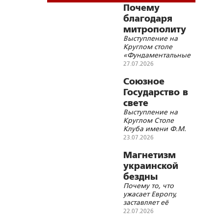
Почему
благодаря
митрополиту
Выступление на
Иосифу
Круглом столе
(Семашко)
«Фундаментальные
Белоруссия не
основы Союзного
27.07.2026
стала
государства и
современные
Союзное
Галичиной, а
геополитические
Государство в
Достоевский
вызовы»
свете
является
Выступление на
Специальной
великим
Круглом Столе
военной
белорусом?
Клуба имени Ф.М.
операции на
Достоевского
23.07.2026
Украине
«Фундаментальные
основы Союзного
Магнетизм
государства и
украинской
современные
бездны
геополитические
Почему то, что
вызовы» в Витебске
ужасает Европу,
заставляет её
раздувать пожар
22.07.2026
войны?