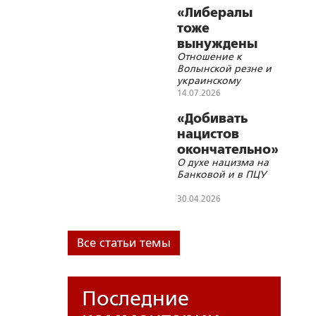
«Либералы
тоже
вынуждены
Отношение к
топтаться на
Волынской резне и
поле критики
украинскому
бандеровщины»
национализму уже
14.07.2026
сейчас становится
серьезным
«Добивать
предвыборным
нацистов
фактором в Польше
окончательно»
О духе нацизма на
Банковой и в ПЦУ
30.04.2026
Все статьи темы
Последние