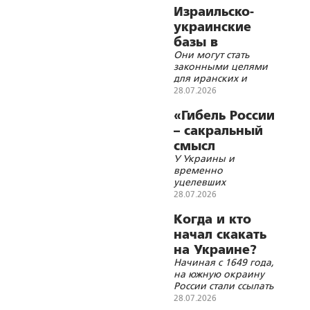
Израильско-
украинские
базы в
Они могут стать
Азербайджане
законными целями
для иранских и
российских ракет
28.07.2026
«Гибель России
– сакральный
смысл
У Украины и
украинства»
временно
уцелевших
украинцев нет
28.07.2026
позитивного смысла
существования
Когда и кто
начал скакать
на Украине?
Начиная с 1649 года,
на южную окраину
России стали ссылать
опальных людей –
28.07.2026
самых больших