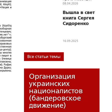
ганизация
Русской Истории
08.04.2026
, Aleph);
новые русла
 «Нация и
Вышла в свет
книга Сергея
Сидоренко
 (Azatliq
«Забытая земля
Свободная
геньевич;
Новороссии: о
ю.нет"»;
рбургский
судьбе
ированная
16.09.2025
-правовых
Кировоградской
ественная
а-центр);
области»
ры многих
е пишет в
Все статьи темы
а (певица
славовна;
и); Рафис
на Дудко;
лерьевна;
Организация
украинских
националистов
(бандеровское
движение)