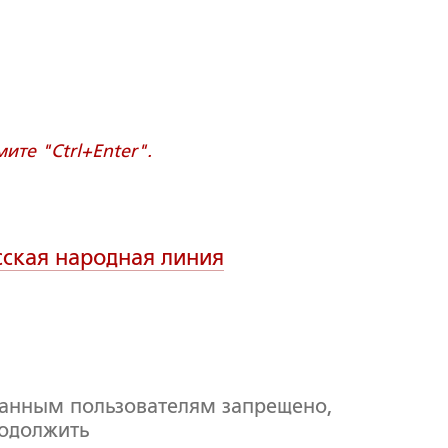
те "Ctrl+Enter".
сская народная линия
ванным пользователям запрещено,
родолжить