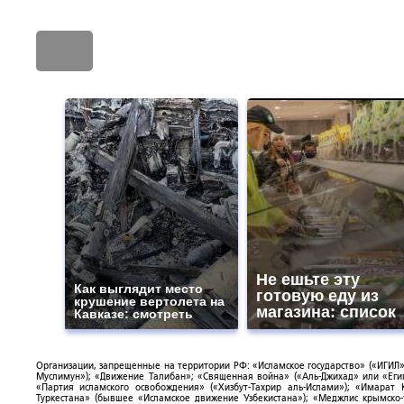
Не ешьте эту
Как выглядит место
готовую еду из
крушение вертолета на
магазина: список
Кавказе: смотреть
Организации, запрещенные на территории РФ: «Исламское государство» («ИГИЛ»)
Муслимун»); «Движение Талибан»; «Священная война» («Аль-Джихад» или «Египе
«Партия исламского освобождения» («Хизбут-Тахрир аль-Ислами»); «Имарат 
Туркестана» (бывшее «Исламское движение Узбекистана»); «Меджлис крымско