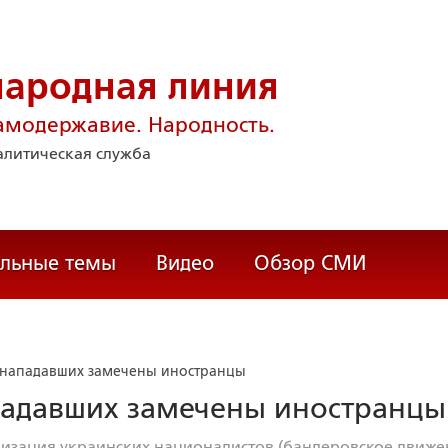
народная линия
амодержавие. Народность.
литическая служба
альные темы
Видео
Обзор СМИ
 нападавших замечены иностранцы
падавших замечены иностранцы
изация украинских националистов (бандеровское движе