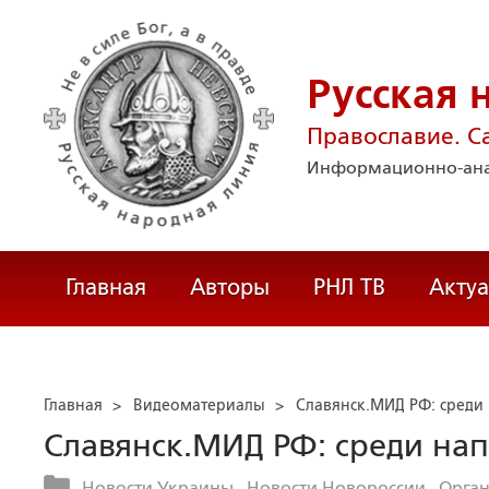
Русская 
Православие. С
Информационно-ана
Главная
Авторы
РНЛ ТВ
Акту
Главная
>
Видеоматериалы
>
Славянск.МИД РФ: среди
Славянск.МИД РФ: среди на
Новости Украины
Новости Новороссии
Орган