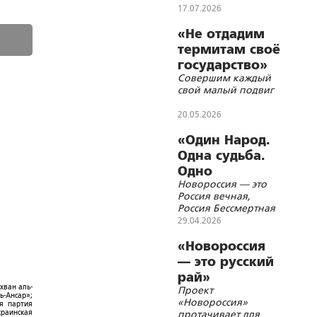
17.07.2026
«Не отдадим
термитам своё
государство»
Совершим каждый
свой малый подвиг
20.05.2026
«Один Народ.
Одна судьба.
Одно
Новороссия — это
бессмертие»
Россия вечная,
Россия Бессмертная
29.04.2026
«Новороссия
— это русский
рай»
хван аль-
Проект
ь-Ансар»;
«Новороссия»
ая партия
краинская
протачивает для