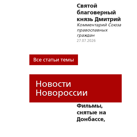
любителей
Святой
бесчинного
благоверный
скакания и плясания
князь Дмитрий
Комментарий Союза
Донской и «дух
православных
Анкориджа»
граждан
27.07.2026
Все статьи темы
Новости
Новороссии
Фильмы,
снятые на
Донбассе,
выходят в
Okko