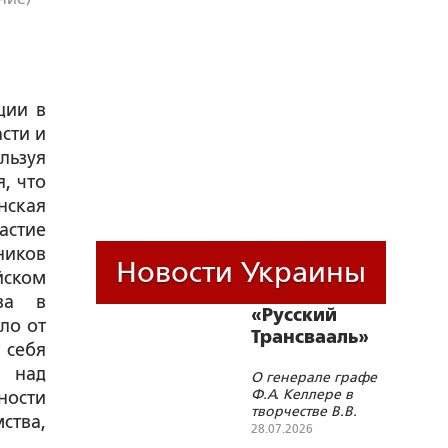
ции в
сти и
льзуя
, что
нская
астие
ников
Новости Украины
ском
тва в
«Русский
ло от
Трансвааль»
 себя
е над
О генерале графе
Ф.А. Келлере в
ности
творчестве В.В.
ства,
Набокова. Диалог с
28.07.2026
М.А. Булгаковым