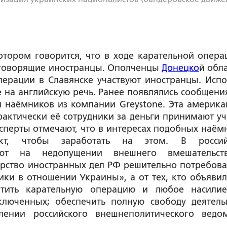
тором говорится, что в ходе карательной опера
оговорящие иностранцы. Ополченцы
Донецко
й обла
перации в Славянске участвуют иностранцы. Испо
е на английскую речь. Ранее появлялись сообщения
 наёмников из компании Greystone. Эта америка
ктически её сотрудники за деньги принимают уч
сперты отмечают, что в интересах подобных наём
кт, чтобы заработать на этом. В россий
вают на недопущении внешнего вмешательс
ерство иностранных дел РФ решительно потребова
ики в отношении Украины», а от тех, кто объявил
тить карательную операцию и любое насили
ключенных; обеспечить полную свободу деятель
лении российского внешнеполитического ведом