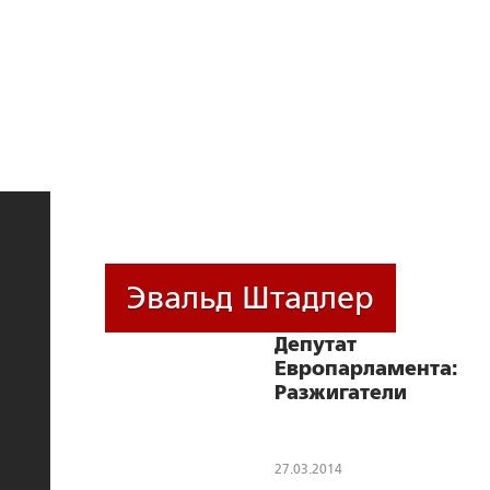
Эвальд Штадлер
Депутат
Европарламента:
Разжигатели
войны боятся не
успеть поставить
на колени
27.03.2014
развивающуюся