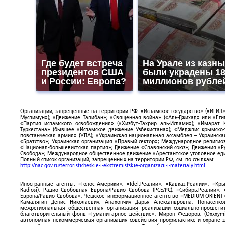
Где будет встреча
На Урале из казны
президентов США
были украдены 1
и России: Европа?
миллионов рубле
Организации, запрещенные на территории РФ: «Исламское государство» («ИГИЛ»)
Муслимун»); «Движение Талибан»; «Священная война» («Аль-Джихад» или «Египе
«Партия исламского освобождения» («Хизбут-Тахрир аль-Ислами»); «Имарат 
Туркестана» (бывшее «Исламское движение Узбекистана»); «Меджлис крымско
повстанческая армия» (УПА); «Украинская национальная ассамблея – Украинска
«Братство»; Украинская организация «Правый сектор»; Международное религио
«Национал-большевистская партия»; Движение «Славянский союз»; Движения «Р
Свобода»; Международное общественное движение «Арестантское уголовное еди
Полный список организаций, запрещенных на территории РФ, см. по ссылкам:
http://nac.gov.ru/terroristicheskie-i-ekstremistskie-organizacii-i-materialy.html
Иностранные агенты: «Голос Америки»; «Idel.Реалии»; «Кавказ.Реалии»; «Кр
Radiosi); Радио Свободная Европа/Радио Свобода (PCE/PC); «Сибирь.Реалии»
Европа/Радио Свобода»; Чешское информационное агентство «MEDIUM-ORIENT»
Камалягин Денис Николаевич; Апахончич Дарья Александровна; Понасенк
межрегиональная общественная организация реализации социально-просветит
благотворительный фонд «Гуманитарное действие»; Мирон Федоров; (Oxxxymi
автономная некоммерческая организация содействия профилактике и охране 