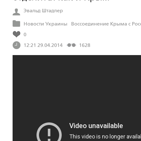
Эвальд Штадлер
Новости Украины
Воссоединение Крыма с Рос
0
12:21 29.04.2014
1628