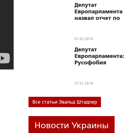
Депутат
Россию
Европарламента
назвал отчет по
нарушениям
прав человека
«однобоким,
01.02.2014
построенным на
Депутат
базе мощной
Европарламента:
русофобии»
Русофобия
пронизывает
Европарламент,
является
27.01.2014
мотором его
действий против
России,
Все статьи Эвальд Штадлер
Белоруссии и
Украины
Новости Украины