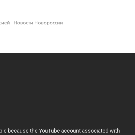
сией
Новости Новороссии