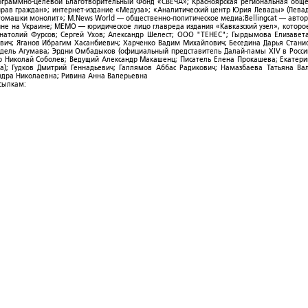
рограммно-целевой Благотворительный Фонд «СВЕЧА»; Красноярская региональная общ
ав граждан»; интернет-издание «Медуза»; «Аналитический центр Юрия Левады» (Левад
омашки монолит»; M.News World — общественно-политическое медиа;Bellingcat — авто
ойне на Украине; МЕМО — юридическое лицо главреда издания «Кавказский узел», которо
Анатолий Фурсов; Сергей Ухов; Александр Шелест; ООО "ТЕНЕС"; Гырдымова Елизавет
ович; Яганов Ибрагим Хасанбиевич; Харченко Вадим Михайлович; Беседина Дарья Стани
 Фидель Агумава; Эрдни Омбадыков (официальный представитель Далай-ламы XIV в Росси
 Николай Соболев; Ведущий Александр Макашенц; Писатель Елена Прокашева; Екатери
; Гудков Дмитрий Геннадьевич; Галлямов Аббас Радикович; Намазбаева Татьяна Ва
ндра Николаевна; Ривина Анна Валерьевна
ссылкам: