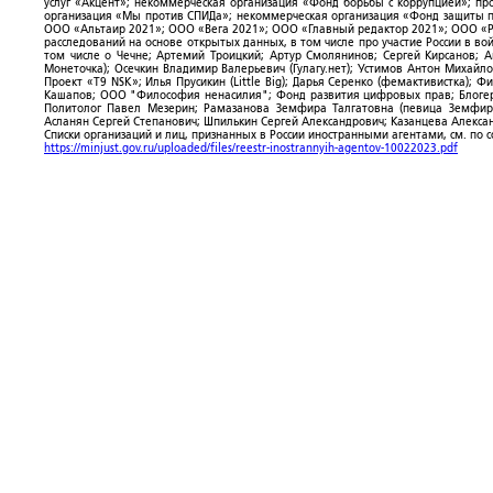
услуг «Акцент»; некоммерческая организация «Фонд борьбы с коррупцией»; п
организация «Мы против СПИДа»; некоммерческая организация «Фонд защиты пр
ООО «Альтаир 2021»; ООО «Вега 2021»; ООО «Главный редактор 2021»; ООО «Р
расследований на основе открытых данных, в том числе про участие России в в
том числе о Чечне; Артемий Троицкий; Артур Смолянинов; Сергей Кирсанов; 
Монеточка); Осечкин Владимир Валерьевич (Гулагу.нет); Устимов Антон Михайл
Проект «T9 NSK»; Илья Прусикин (Little Big); Дарья Серенко (фемактивистка);
Кашапов; ООО "Философия ненасилия"; Фонд развития цифровых прав; Блогер
Политолог Павел Мезерин; Рамазанова Земфира Талгатовна (певица Земфира)
Асланян Сергей Степанович; Шпилькин Сергей Александрович; Казанцева Алекса
Списки организаций и лиц, признанных в России иностранными агентами, см. по 
https://minjust.gov.ru/uploaded/files/reestr-inostrannyih-agentov-10022023.pdf