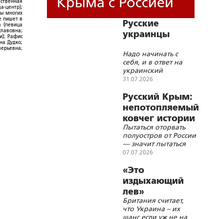
Крыма с Россией
ественная
а-центр);
ры многих
е пишет в
Русские
а (певица
славовна;
украинцы
и); Рафис
на Дудко;
лерьевна;
Надо начинать с
себя, и в ответ на
украинский
национализм стать
31.07.2026
не русскими
великороссами, а
Русский Крым:
быть русскими во
непотопляемый
всей полноте
ковчег истории
Пытаться оторвать
полуостров от России
— значит пытаться
вырвать само сердце
07.07.2026
нашей веры и
культуры
«Это
издыхающий
лев»
Британия считает,
что Украина – их
шанс если уж не на