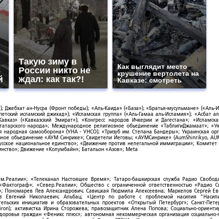
Такую зиму в
Как выглядит место
8
России никто не
крушение вертолета на
й
ждал: как так?!
Кавказе: смотреть
; Джебхат ан-Нусра (Фронт победы); «Аль-Каида» («База»); «Братья-мусульмане» («Аль-И
тский исламский джихад»); «Исламская группа» («Аль-Гамаа аль-Исламия»); «Асбат ал
Кавказ» («Кавказский Эмират»); «Конгресс народов Ичкерии и Дагестана»; «Исламск
-татарского народа»; Международное религиозное объединение «ТаблигиДжамаат»; «У
я народная самооборона» (УНА - УНСО); «Тризуб им. Степана Бандеры»; Украинская ор
зное объединение «АУМ Синрике»; Свидетели Иеговы; «АУМСинрике» (AumShinrikyo, AUM
усское национальное единство»; «Движение против нелегальной иммиграции»; Комитет
нство»; Движение «Колумбайн»; Батальон «Азов»; Meta
ым.Реалии»; «Телеканал Настоящее Время»; Татаро-башкирская служба Радио Свобода
; «Фактограф»; «Север.Реалии»; Общество с ограниченной ответственностью «Радио 
; Пономарев Лев Александрович; Савицкая Людмила Алексеевна; Маркелов Сергей Ев
ов Евгений Николаевич; Альбац; «Центр по работе с проблемой насилия "Насили
ельских инициатив и образовательных проектов «Открытый Петербург»; Санкт-Пете
ron); активистка Ирина Сторожева; правозащитник Алена Попова; Социально-ориент
здоровья граждан «Феникс плюс»; автономная некоммерческая организация социально