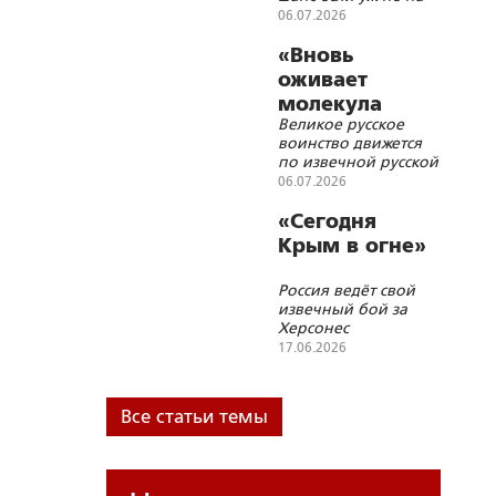
возрождение, то на
06.07.2026
продолжение своей
исторической судьбы
«Вновь
в мировой политике
оживает
молекула
Великое русское
русского
воинство движется
бессмертия»
по извечной русской
дороге от
06.07.2026
измученной дымами
и пожарами земли к
«Сегодня
Царствию
Крым в огне»
Небесному
Россия ведёт свой
извечный бой за
Херсонес
17.06.2026
Все статьи темы