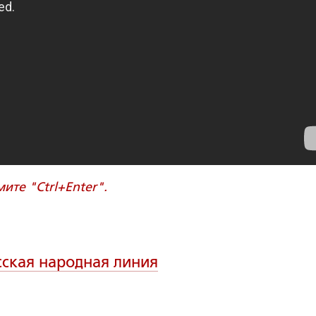
те "Ctrl+Enter".
сская народная линия