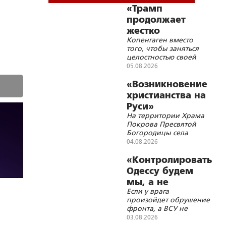
«Трамп
продолжает
жестко
Копенгаген вместо
троллить
того, чтобы заняться
Данию»
целостностью своей
страны, с головой
05.08.2026
погрузился в
украинскую трясину
«Возникновение
христианства на
Руси»
На территории Храма
Покрова Пресвятой
Богородицы села
Покровка Ивнянского
04.08.2026
района Белгородской
области состоялась
«Контролировать
просветительская
Одессу будем
лекция для беженцев с
мы, а не
территории Украины
Если у врага
Британия»
произойдет обрушение
фронта, а ВСУ не
успеют оборудовать
03.08.2026
новый фронт по