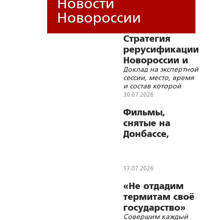
Новости
Новороссии
Стратегия
рерусификации
Новороссии и
Доклад на экспертной
Малороссии
сессии, место, время
и состав которой
просили не
30.07.2026
разглашать
Фильмы,
снятые на
Донбассе,
выходят в
Okko
17.07.2026
«Не отдадим
термитам своё
государство»
Совершим каждый