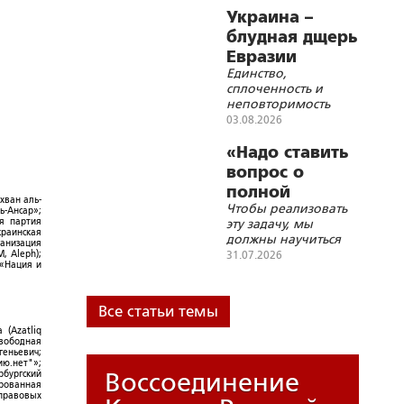
Днепру или по Збручу,
Украина –
российские войска
блудная дщерь
могут продвинуться
Евразии
очень далеко, пока
Единство,
будут приниматься
сплоченность и
условия капитуляции
неповторимость
всех евразийских
03.08.2026
народов – вот
условие их
«Надо ставить
существования и
вопрос о
благополучия в XXI
полной
веке
хван аль-
Чтобы реализовать
блокаде
ь-Ансар»;
эту задачу, мы
ая партия
Украины»
краинская
должны научиться
ганизация
бить дронами по
31.07.2026
, Aleph);
 «Нация и
подвижным целям
на большом
расстоянии, а по
Все статьи темы
стационарным
целям можно
 (Azatliq
Свободная
работать всем
геньевич;
подряд
ю.нет"»;
Воссоединение
рбургский
ированная
-правовых