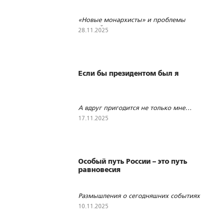
«Новые монархисты» и проблемы
русской идеологии
28.11.2025
2206
72
1
Если бы президентом был я
А вдруг пригодится не только мне…
17.11.2025
363
0
1
Особый путь России – это путь
равновесия
Размышления о сегодняшних событиях
10.11.2025
443
0
2