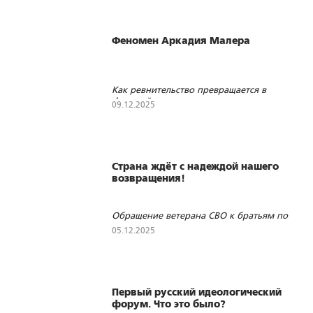
Феномен Аркадия Малера
Как ревнительство превращается в
фарисейство
09.12.2025
1716
2
2
Страна ждёт с надеждой нашего
возвращения!
Обращение ветерана СВО к братьям по
оружию
05.12.2025
405
0
2
Первый русский идеологический
форум. Что это было?