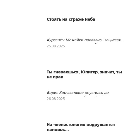
Стоять на страже Неба
Курсанты Можайки поклялись защищать
национальные интересы России на
25.08.2025
земле, в воздухе и в космосе
247
5
2
Ты гневаешься, Юпитер, значит, ты
не прав
Борис Корчевников опустился до
откровенных оскорблений в полемике
26.08.2025
3575
249
2
На членистоногих водружается
панцирь…