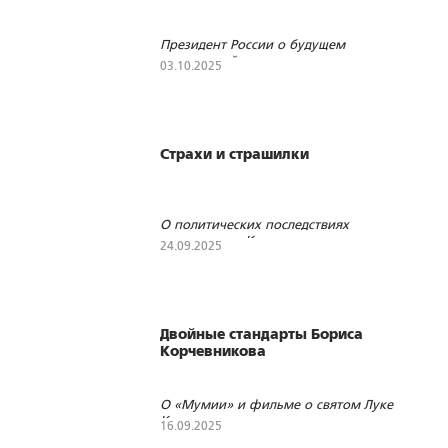
Президент России о будущем
мироустройстве
03.10.2025
1132
43
3
Страхи и страшилки
О политических последствиях
московского Крестного хода
24.09.2025
3342
253
1
Двойные стандарты Бориса
Корчевникова
О «Мумии» и фильме о святом Луке
Крымском
16.09.2025
2231
68
3