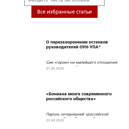
Все избранные статьи
О перезахоронении останков
руководителей ОУН-УПА*
Сии «герои» ни малейшего отношения
не имели ни к «Украине», ни к
01.06.2026
«украинцам»
235
1
1
«Бониана мозга современного
российского общества»
Пароль сегодняшней «российской
элиты»: «Боня. Виктория Боня…»
23.04.2026
627
3
1