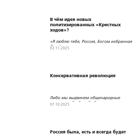
В чём идея новых
политизированных «Крестных
ходов»?
«Я люблю тебя, Россия, Богом избранная
Русь!» – из песнопения митрополита
03.11.2025
Вениамина (Пушкаря)
1239
15
1
Консервативная революция
Либо мы выдвинем общенародные
идеалы, либо борьба бесперспективна
07.10.2025
819
22
3
Россия была, есть и всегда будет