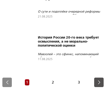
О сути и подоплёке очередной реформы
школьного предмета «Обществознание»
21.08.2025
1953
138
3
История России 20-го века требует
осмысления, а не морально-
политической оценки
Мавзолей – это сфинкс, напоминающий
об опасностях, которых страна избежала
11.08.2025
678
29
1
1
2
3