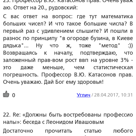
23. Профессор В.Ю. Катасонов прав. Очень уваж
аю. Ответ на 20., рудовский:
C вас ответ на вопрос: где тут математика
больших чисел? И что такое большие числа? В
первый раз с удивлением слышите? И пошли в
разнос по принципу "в огороде бузина, в Киеве
дядька"... Ну что ж, тоже "метод" :))
Возвращаясь к началу, подтверждаю, что
заложенный прав-вом рост ввп на уровне 3% -
это даже меньше, чем статистическая
погрешность. Профессор В.Ю. Катасонов прав.
Очень уважаю. Дай Бог ему здоровья!
Углич
/
28.04.2017, 10:31
0
22. Re: «Должны быть востребованы профессио
налы»: беседа с Леонидом Ивашовым
Достаточно прочитать статью любого