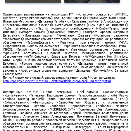
Организации, запрещенные на территории РФ: «Исламское государство» («ИГИЛ»);
Джебхат ан-Нусра (Фронт победы); «Аль-Каида» («База»); «Братья-мусульмане» («Аль-
Ихван аль-Муслимун»); «Движение Талибан»; «Священная война» («Аль-Джихад» или
«Египетский исламский джихад»); «Исламская группа» («Аль-Гамаа аль-Исламия»);
«Асбат аль-Ансар»; «Партия исламского освобождения» («Хизбут-Тахрир аль-
Ислами»); «Имарат Кавказ» («Кавказский Эмират»); «Конгресс народов Ичкерии и
Дагестана»; «Исламская партия Туркестана» (бывшее «Исламское движение
Узбекистана»); «Меджлис крымско-татарского народа»; Международное религиозное
объединение «ТаблигиДжамаат»; «Украинская повстанческая армия» (УПА);
«Украинская национальная ассамблея – Украинская народная самооборона» (УНА -
УНСО); «Тризуб им. Степана Бандеры»; Украинская организация «Братство»;
Украинская организация «Правый сектор»; Международное религиозное
объединение «АУМ Синрике»; Свидетели Иеговы; «АУМСинрике» (AumShinrikyo,
AUM, Aleph); «Национал-большевистская партия»; Движение «Славянский союз»;
Движения «Русское национальное единство»; «Движение против нелегальной
иммиграции»; Комитет «Нация и Свобода»; Международное общественное
движение «Арестантское уголовное единство»; Движение «Колумбайн»; Батальон
«Азов»; Meta
Полный список организаций, запрещенных на территории РФ, см. по ссылкам:
http://nac.gov.ru/terroristicheskie-i-ekstremistskie-organizacii-i-materialy.html
Иностранные агенты: «Голос Америки»; «Idel.Реалии»; «Кавказ.Реалии»;
«Крым.Реалии»; «Телеканал Настоящее Время»; Татаро-башкирская служба Радио
Свобода (Azatliq Radiosi); Радио Свободная Европа/Радио Свобода (PCE/PC);
«Сибирь.Реалии»; «Фактограф»; «Север.Реалии»; Общество с ограниченной
ответственностью «Радио Свободная Европа/Радио Свобода»; Чешское
информационное агентство «MEDIUM-ORIENT»; Пономарев Лев Александрович;
Савицкая Людмила Алексеевна; Маркелов Сергей Евгеньевич; Камалягин Денис
Николаевич; Апахончич Дарья Александровна; Понасенков Евгений Николаевич;
Альбац; «Центр по работе с проблемой насилия "Насилию.нет"»; межрегиональная
общественная организация реализации социально-просветительских инициатив и
образовательных проектов «Открытый Петербург»; Санкт-Петербургский
благотворительный фонд «Гуманитарное действие»; Мирон Федоров; (Oxxxymiron);