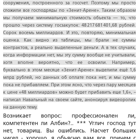
сооружения, построенного за госсчет. Поэтому мы просто
сложили все господряды по «Зенит-Арене». Таким образом
мы получаем минимальную стоимость объекта — то, что
прошло через систему госзакупок: 48 217 681 401,68 рублей.
Сорок восемь миллиардов. И это, повторяю, минимальная
оценка. Как видно из таблицы, мы брали не суммы
контрактов, а реально выделенные деньги. А в тех случаях,
когда информации нет, мы эту сумму вообще не учитывали,
хотя вполне вероятно, что ее освоили. Например,
буквально в этом месяце «Зенит-Арене» выделили ещё 1,6
млрд рублей, но данных об оплате пока нет, и мы сумму
пока не прибавляем. При этом ясно, что через пару месяцев
к цене «48 миллиардов» можно будет прибавить еще 1,6», –
написал Навальный на своем сайте, анонсируя видеоролик
на данную тему.
Возникает вопрос: профессионален ли,
компетентен ли Албин?.. *** Углич господ тут
нет, товарищ. Вы ошиблись. Насчет больших
чисел - хорошо, я объясню вам все, причем с