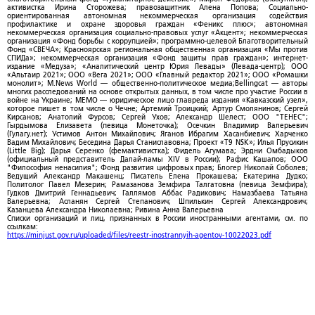
активистка Ирина Сторожева; правозащитник Алена Попова; Социально-
ориентированная автономная некоммерческая организация содействия
профилактике и охране здоровья граждан «Феникс плюс»; автономная
некоммерческая организация социально-правовых услуг «Акцент»; некоммерческая
организация «Фонд борьбы с коррупцией»; программно-целевой Благотворительный
Фонд «СВЕЧА»; Красноярская региональная общественная организация «Мы против
СПИДа»; некоммерческая организация «Фонд защиты прав граждан»; интернет-
издание «Медуза»; «Аналитический центр Юрия Левады» (Левада-центр); ООО
«Альтаир 2021»; ООО «Вега 2021»; ООО «Главный редактор 2021»; ООО «Ромашки
монолит»; M.News World — общественно-политическое медиа;Bellingcat — авторы
многих расследований на основе открытых данных, в том числе про участие России в
войне на Украине; МЕМО — юридическое лицо главреда издания «Кавказский узел»,
которое пишет в том числе о Чечне; Артемий Троицкий; Артур Смолянинов; Сергей
Кирсанов; Анатолий Фурсов; Сергей Ухов; Александр Шелест; ООО "ТЕНЕС";
Гырдымова Елизавета (певица Монеточка); Осечкин Владимир Валерьевич
(Гулагу.нет); Устимов Антон Михайлович; Яганов Ибрагим Хасанбиевич; Харченко
Вадим Михайлович; Беседина Дарья Станиславовна; Проект «T9 NSK»; Илья Прусикин
(Little Big); Дарья Серенко (фемактивистка); Фидель Агумава; Эрдни Омбадыков
(официальный представитель Далай-ламы XIV в России); Рафис Кашапов; ООО
"Философия ненасилия"; Фонд развития цифровых прав; Блогер Николай Соболев;
Ведущий Александр Макашенц; Писатель Елена Прокашева; Екатерина Дудко;
Политолог Павел Мезерин; Рамазанова Земфира Талгатовна (певица Земфира);
Гудков Дмитрий Геннадьевич; Галлямов Аббас Радикович; Намазбаева Татьяна
Валерьевна; Асланян Сергей Степанович; Шпилькин Сергей Александрович;
Казанцева Александра Николаевна; Ривина Анна Валерьевна
Списки организаций и лиц, признанных в России иностранными агентами, см. по
ссылкам:
https://minjust.gov.ru/uploaded/files/reestr-inostrannyih-agentov-10022023.pdf