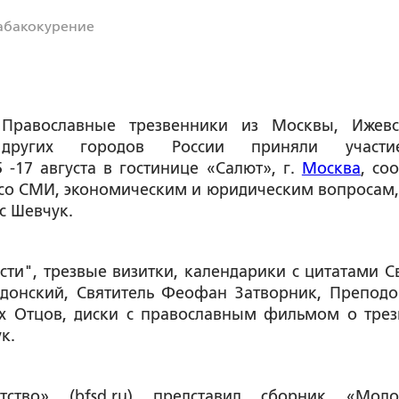
абакокурение
Православные трезвенники из Москвы, Ижев
других городов России приняли участ
-17 августа в гостинице «Салют», г.
Москва
, со
 со СМИ, экономическим и юридическим вопросам,
ис Шевчук.
сти", трезвые визитки, календарики с цитатами С
Задонский, Святитель Феофан Затворник, Препод
х Отцов, диски с православным фильмом о трез
к.
тво» (bfsd.ru) представил сборник «Моло