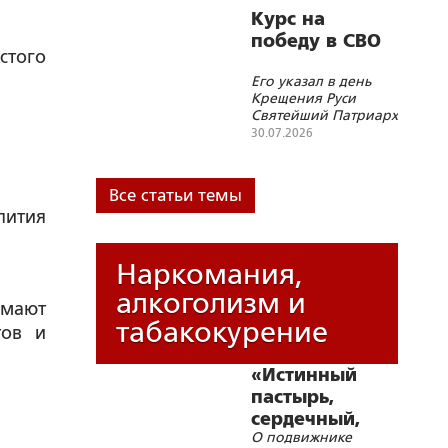
современные
Курс на
геополитические
победу в СВО
вызовы»
стого
Его указал в день
Крещения Руси
Святейший Патриарх
Кирилл
30.07.2026
Все статьи темы
пития
Наркомания,
алкоголизм и
имают
табакокурение
тов и
«Истинный
пастырь,
сердечный,
О подвижнике
очень