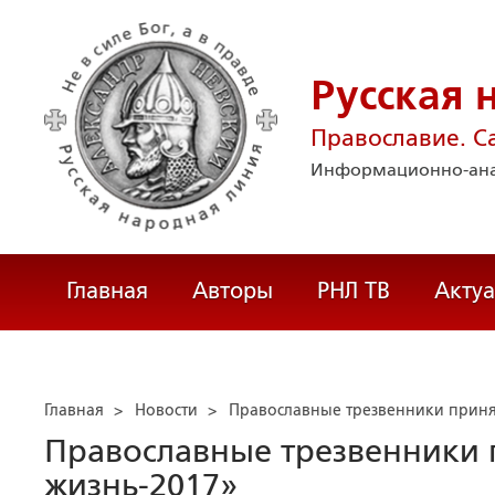
Русская 
Православие. С
Информационно-ана
Главная
Авторы
РНЛ ТВ
Акту
Главная
>
Новости
>
Православные трезвенники принял
Православные трезвенники п
жизнь-2017»