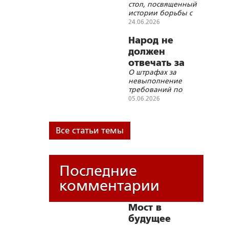
стол, посвященный
разум»
истории борьбы с
табакокурением в
24.06.2026
Российской
Империи, СССР и
Народ не
современной России
должен
отвечать за
О штрафах за
ошибки власти
невыполнение
требований по
уничтожению
05.06.2026
борщевика
Все статьи темы
Последние
комментарии
Мост в
будущее