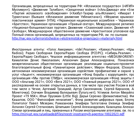
Организации, запрещенные на территории РФ: «Исламское государство» («ИГИЛ»)
Муслимун»); «Движение Талибан»; «Священная война» («Аль-Джихад» или «Египе
«Партия исламского освобождения» («Хизбут-Тахрир аль-Ислами»); «Имарат 
Туркестана» (бывшее «Исламское движение Узбекистана»); «Меджлис крымско
повстанческая армия» (УПА); «Украинская национальная ассамблея – Украинска
«Братство»; Украинская организация «Правый сектор»; Международное религио
«Национал-большевистская партия»; Движение «Славянский союз»; Движения «Р
Свобода»; Международное общественное движение «Арестантское уголовное еди
Полный список организаций, запрещенных на территории РФ, см. по ссылкам:
http://nac.gov.ru/terroristicheskie-i-ekstremistskie-organizacii-i-materialy.html
Иностранные агенты: «Голос Америки»; «Idel.Реалии»; «Кавказ.Реалии»; «Кр
Radiosi); Радио Свободная Европа/Радио Свобода (PCE/PC); «Сибирь.Реалии»
Европа/Радио Свобода»; Чешское информационное агентство «MEDIUM-ORIENT»
Камалягин Денис Николаевич; Апахончич Дарья Александровна; Понасенк
межрегиональная общественная организация реализации социально-просветит
благотворительный фонд «Гуманитарное действие»; Мирон Федоров; (Oxxxymi
автономная некоммерческая организация содействия профилактике и охране 
услуг «Акцент»; некоммерческая организация «Фонд борьбы с коррупцией»; п
организация «Мы против СПИДа»; некоммерческая организация «Фонд защиты пр
ООО «Альтаир 2021»; ООО «Вега 2021»; ООО «Главный редактор 2021»; ООО «Р
расследований на основе открытых данных, в том числе про участие России в в
том числе о Чечне; Артемий Троицкий; Артур Смолянинов; Сергей Кирсанов; 
Монеточка); Осечкин Владимир Валерьевич (Гулагу.нет); Устимов Антон Михайл
Проект «T9 NSK»; Илья Прусикин (Little Big); Дарья Серенко (фемактивистка);
Кашапов; ООО "Философия ненасилия"; Фонд развития цифровых прав; Блогер
Политолог Павел Мезерин; Рамазанова Земфира Талгатовна (певица Земфира)
Асланян Сергей Степанович; Шпилькин Сергей Александрович; Казанцева Алекса
Списки организаций и лиц, признанных в России иностранными агентами, см. по 
https://minjust.gov.ru/uploaded/files/reestr-inostrannyih-agentov-10022023.pdf