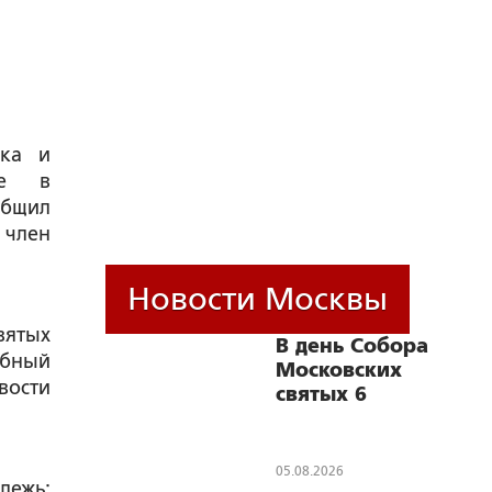
ска и
ие в
общил
 член
Новости Москвы
вятых
В день Собора
обный
Московских
вости
святых 6
сентября
состоится
Общемосковский
05.08.2026
дежь:
крестный ход