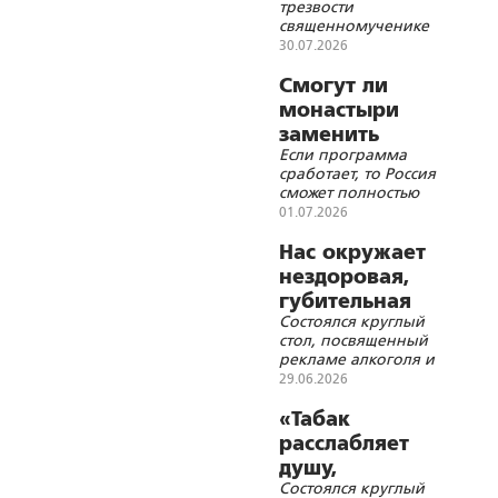
трезвости
отзывчивый
священномученике
человек»
Владимире Фокине
30.07.2026
Смогут ли
монастыри
заменить
Если программа
систему ЛТП?
сработает, то Россия
сможет полностью
отказаться от труда
01.07.2026
мигрантов и
остаться
Нас окружает
православной
нездоровая,
губительная
Состоялся круглый
среда
стол, посвященный
рекламе алкоголя и
табака в Российской
29.06.2026
Империи, Советском
Союзе и
«Табак
современной России
расслабляет
и борьбе с ней
душу,
Состоялся круглый
омрачает