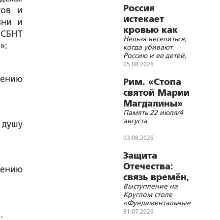
Россия
ков и
истекает
зни и
кровью как
 СБНТ
Нельзя веселиться,
жертвенное
»:
когда убивают
животное?
Россию и ее детей,
нельзя хохотать,
05.08.2026
когда распинают
лению
Христа
Рим. «Стопа
святой Марии
Магдалины»
Память 22 июля/4
августа
 душу
03.08.2026
Защита
Отечества:
лению
связь времён,
Выступление на
событий и
Круглом столе
территорий
«Фундаментальные
основы Союзного
31.07.2026
.
государства и