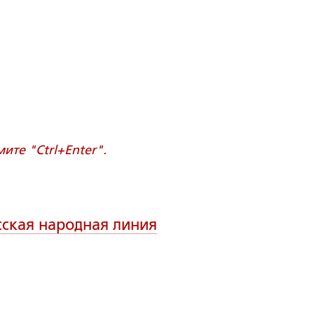
те "Ctrl+Enter".
сская народная линия