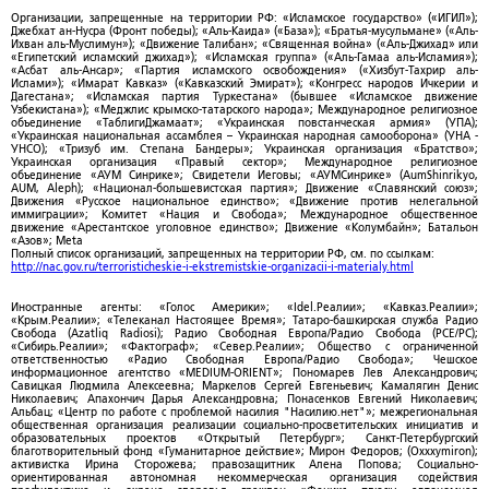
Организации, запрещенные на территории РФ: «Исламское государство» («ИГИЛ»);
Джебхат ан-Нусра (Фронт победы); «Аль-Каида» («База»); «Братья-мусульмане» («Аль-
Ихван аль-Муслимун»); «Движение Талибан»; «Священная война» («Аль-Джихад» или
«Египетский исламский джихад»); «Исламская группа» («Аль-Гамаа аль-Исламия»);
«Асбат аль-Ансар»; «Партия исламского освобождения» («Хизбут-Тахрир аль-
Ислами»); «Имарат Кавказ» («Кавказский Эмират»); «Конгресс народов Ичкерии и
Дагестана»; «Исламская партия Туркестана» (бывшее «Исламское движение
Узбекистана»); «Меджлис крымско-татарского народа»; Международное религиозное
объединение «ТаблигиДжамаат»; «Украинская повстанческая армия» (УПА);
«Украинская национальная ассамблея – Украинская народная самооборона» (УНА -
УНСО); «Тризуб им. Степана Бандеры»; Украинская организация «Братство»;
Украинская организация «Правый сектор»; Международное религиозное
объединение «АУМ Синрике»; Свидетели Иеговы; «АУМСинрике» (AumShinrikyo,
AUM, Aleph); «Национал-большевистская партия»; Движение «Славянский союз»;
Движения «Русское национальное единство»; «Движение против нелегальной
иммиграции»; Комитет «Нация и Свобода»; Международное общественное
движение «Арестантское уголовное единство»; Движение «Колумбайн»; Батальон
«Азов»; Meta
Полный список организаций, запрещенных на территории РФ, см. по ссылкам:
http://nac.gov.ru/terroristicheskie-i-ekstremistskie-organizacii-i-materialy.html
Иностранные агенты: «Голос Америки»; «Idel.Реалии»; «Кавказ.Реалии»;
«Крым.Реалии»; «Телеканал Настоящее Время»; Татаро-башкирская служба Радио
Свобода (Azatliq Radiosi); Радио Свободная Европа/Радио Свобода (PCE/PC);
«Сибирь.Реалии»; «Фактограф»; «Север.Реалии»; Общество с ограниченной
ответственностью «Радио Свободная Европа/Радио Свобода»; Чешское
информационное агентство «MEDIUM-ORIENT»; Пономарев Лев Александрович;
Савицкая Людмила Алексеевна; Маркелов Сергей Евгеньевич; Камалягин Денис
Николаевич; Апахончич Дарья Александровна; Понасенков Евгений Николаевич;
Альбац; «Центр по работе с проблемой насилия "Насилию.нет"»; межрегиональная
общественная организация реализации социально-просветительских инициатив и
образовательных проектов «Открытый Петербург»; Санкт-Петербургский
благотворительный фонд «Гуманитарное действие»; Мирон Федоров; (Oxxxymiron);
активистка Ирина Сторожева; правозащитник Алена Попова; Социально-
ориентированная автономная некоммерческая организация содействия