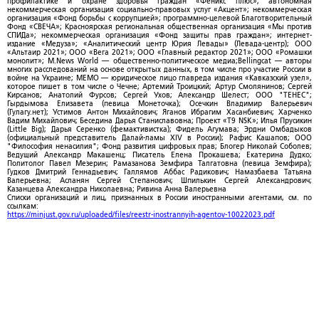
профилактике и охране здоровья граждан «Феникс плюс»; автономная
некоммерческая организация социально-правовых услуг «Акцент»; некоммерческая
организация «Фонд борьбы с коррупцией»; программно-целевой Благотворительный
Фонд «СВЕЧА»; Красноярская региональная общественная организация «Мы против
СПИДа»; некоммерческая организация «Фонд защиты прав граждан»; интернет-
издание «Медуза»; «Аналитический центр Юрия Левады» (Левада-центр); ООО
«Альтаир 2021»; ООО «Вега 2021»; ООО «Главный редактор 2021»; ООО «Ромашки
монолит»; M.News World — общественно-политическое медиа;Bellingcat — авторы
многих расследований на основе открытых данных, в том числе про участие России в
войне на Украине; МЕМО — юридическое лицо главреда издания «Кавказский узел»,
которое пишет в том числе о Чечне; Артемий Троицкий; Артур Смолянинов; Сергей
Кирсанов; Анатолий Фурсов; Сергей Ухов; Александр Шелест; ООО "ТЕНЕС";
Гырдымова Елизавета (певица Монеточка); Осечкин Владимир Валерьевич
(Гулагу.нет); Устимов Антон Михайлович; Яганов Ибрагим Хасанбиевич; Харченко
Вадим Михайлович; Беседина Дарья Станиславовна; Проект «T9 NSK»; Илья Прусикин
(Little Big); Дарья Серенко (фемактивистка); Фидель Агумава; Эрдни Омбадыков
(официальный представитель Далай-ламы XIV в России); Рафис Кашапов; ООО
"Философия ненасилия"; Фонд развития цифровых прав; Блогер Николай Соболев;
Ведущий Александр Макашенц; Писатель Елена Прокашева; Екатерина Дудко;
Политолог Павел Мезерин; Рамазанова Земфира Талгатовна (певица Земфира);
Гудков Дмитрий Геннадьевич; Галлямов Аббас Радикович; Намазбаева Татьяна
Валерьевна; Асланян Сергей Степанович; Шпилькин Сергей Александрович;
Казанцева Александра Николаевна; Ривина Анна Валерьевна
Списки организаций и лиц, признанных в России иностранными агентами, см. по
ссылкам:
https://minjust.gov.ru/uploaded/files/reestr-inostrannyih-agentov-10022023.pdf