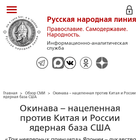
Русская народная линия
Православие. Самодержавие.
Народность.
Информационно-аналитическая
служба
Главная
>
Обзор СМИ
>
Окинава – нацеленная против Китая и России
ядерная база США
Окинава – нацеленная
против Китая и России
ядерная база США
«Три неядерных принципа» Японии – лукавство