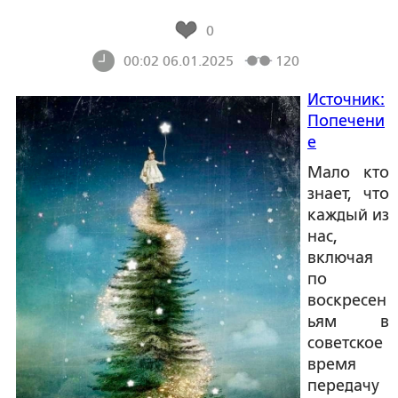
0
00:02 06.01.2025
120
Источник:
Попечени
е
Мало кто
знает, что
каждый из
нас,
включая
по
воскресен
ьям в
советское
время
передачу