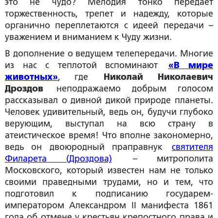
это не чудо? Мелодия тонко передаёт
торжественность, трепет и надежду, которые
органично переплетаются с идеей передачи –
уважением и вниманием к Чуду жизни.
В дополнение о ведущем телепередачи. Многие
из нас с теплотой вспоминают
«В мире
животных»
, где
Николай Николаевич
Дроздов
неподражаемо добрым голосом
рассказывал о дивной дикой природе планеты.
Человек удивительный, ведь он, будучи глубоко
верующим, выступал на всю страну в
атеистическое время! Что вполне закономерно,
ведь он двоюродный праправнук
святителя
Филарета (Дроздова)
– митрополита
Московского, который известен нам не только
своими праведными трудами, но и тем, что
подготовил к подписанию государем-
императором Александром II манифеста 1861
года об отмене у крестьян крепостного права и