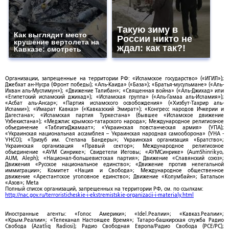
Такую зиму в
Как выглядит место
России никто не
крушение вертолета на
ждал: как так?!
Кавказе: смотреть
Организации, запрещенные на территории РФ: «Исламское государство» («ИГИЛ»);
Джебхат ан-Нусра (Фронт победы); «Аль-Каида» («База»); «Братья-мусульмане» («Аль-
Ихван аль-Муслимун»); «Движение Талибан»; «Священная война» («Аль-Джихад» или
«Египетский исламский джихад»); «Исламская группа» («Аль-Гамаа аль-Исламия»);
«Асбат аль-Ансар»; «Партия исламского освобождения» («Хизбут-Тахрир аль-
Ислами»); «Имарат Кавказ» («Кавказский Эмират»); «Конгресс народов Ичкерии и
Дагестана»; «Исламская партия Туркестана» (бывшее «Исламское движение
Узбекистана»); «Меджлис крымско-татарского народа»; Международное религиозное
объединение «ТаблигиДжамаат»; «Украинская повстанческая армия» (УПА);
«Украинская национальная ассамблея – Украинская народная самооборона» (УНА -
УНСО); «Тризуб им. Степана Бандеры»; Украинская организация «Братство»;
Украинская организация «Правый сектор»; Международное религиозное
объединение «АУМ Синрике»; Свидетели Иеговы; «АУМСинрике» (AumShinrikyo,
AUM, Aleph); «Национал-большевистская партия»; Движение «Славянский союз»;
Движения «Русское национальное единство»; «Движение против нелегальной
иммиграции»; Комитет «Нация и Свобода»; Международное общественное
движение «Арестантское уголовное единство»; Движение «Колумбайн»; Батальон
«Азов»; Meta
Полный список организаций, запрещенных на территории РФ, см. по ссылкам:
http://nac.gov.ru/terroristicheskie-i-ekstremistskie-organizacii-i-materialy.html
Иностранные агенты: «Голос Америки»; «Idel.Реалии»; «Кавказ.Реалии»;
«Крым.Реалии»; «Телеканал Настоящее Время»; Татаро-башкирская служба Радио
Свобода (Azatliq Radiosi); Радио Свободная Европа/Радио Свобода (PCE/PC);