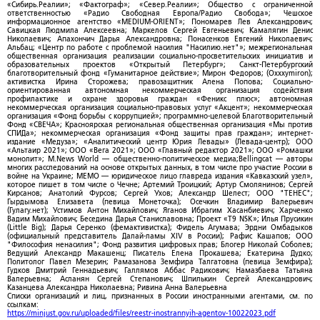
«Сибирь.Реалии»; «Фактограф»; «Север.Реалии»; Общество с ограниченной
ответственностью «Радио Свободная Европа/Радио Свобода»; Чешское
информационное агентство «MEDIUM-ORIENT»; Пономарев Лев Александрович;
Савицкая Людмила Алексеевна; Маркелов Сергей Евгеньевич; Камалягин Денис
Николаевич; Апахончич Дарья Александровна; Понасенков Евгений Николаевич;
Альбац; «Центр по работе с проблемой насилия "Насилию.нет"»; межрегиональная
общественная организация реализации социально-просветительских инициатив и
образовательных проектов «Открытый Петербург»; Санкт-Петербургский
благотворительный фонд «Гуманитарное действие»; Мирон Федоров; (Oxxxymiron);
активистка Ирина Сторожева; правозащитник Алена Попова; Социально-
ориентированная автономная некоммерческая организация содействия
профилактике и охране здоровья граждан «Феникс плюс»; автономная
некоммерческая организация социально-правовых услуг «Акцент»; некоммерческая
организация «Фонд борьбы с коррупцией»; программно-целевой Благотворительный
Фонд «СВЕЧА»; Красноярская региональная общественная организация «Мы против
СПИДа»; некоммерческая организация «Фонд защиты прав граждан»; интернет-
издание «Медуза»; «Аналитический центр Юрия Левады» (Левада-центр); ООО
«Альтаир 2021»; ООО «Вега 2021»; ООО «Главный редактор 2021»; ООО «Ромашки
монолит»; M.News World — общественно-политическое медиа;Bellingcat — авторы
многих расследований на основе открытых данных, в том числе про участие России в
войне на Украине; МЕМО — юридическое лицо главреда издания «Кавказский узел»,
которое пишет в том числе о Чечне; Артемий Троицкий; Артур Смолянинов; Сергей
Кирсанов; Анатолий Фурсов; Сергей Ухов; Александр Шелест; ООО "ТЕНЕС";
Гырдымова Елизавета (певица Монеточка); Осечкин Владимир Валерьевич
(Гулагу.нет); Устимов Антон Михайлович; Яганов Ибрагим Хасанбиевич; Харченко
Вадим Михайлович; Беседина Дарья Станиславовна; Проект «T9 NSK»; Илья Прусикин
(Little Big); Дарья Серенко (фемактивистка); Фидель Агумава; Эрдни Омбадыков
(официальный представитель Далай-ламы XIV в России); Рафис Кашапов; ООО
"Философия ненасилия"; Фонд развития цифровых прав; Блогер Николай Соболев;
Ведущий Александр Макашенц; Писатель Елена Прокашева; Екатерина Дудко;
Политолог Павел Мезерин; Рамазанова Земфира Талгатовна (певица Земфира);
Гудков Дмитрий Геннадьевич; Галлямов Аббас Радикович; Намазбаева Татьяна
Валерьевна; Асланян Сергей Степанович; Шпилькин Сергей Александрович;
Казанцева Александра Николаевна; Ривина Анна Валерьевна
Списки организаций и лиц, признанных в России иностранными агентами, см. по
ссылкам:
https://minjust.gov.ru/uploaded/files/reestr-inostrannyih-agentov-10022023.pdf