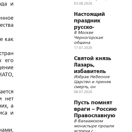
ода и
молитв и красоты
03.08.2026
Настоящий
енное
праздник
ества
русско-
В Москве
черногорской
Черногорская
е как
дружбы!
община
отпраздновала День
17.07.2026
государственности
стран
Черногории
Святой князь
х его
Лазарь,
щение
избавитель
НАТО,
Избрав Небесное
Сербского
Царство и приняв
народа
смерть, он
ается
засвидетельствовал
08.07.2026
истинность
и нет
Воскресения
Пусть помнят
их, а
Христова и указал
враги – Россию
единственный путь к
иса и
Православную
спасению
В Валаамском
невозможно
монастыре прошли
победить
нами,
встречи с