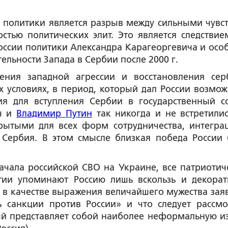
 политики является разрыв между сильными чувс
тью политических элит. Это является следствие
оссии политики Александра Карагеоргевича и осо
ельности Запада в Сербии после 2000 г.
ения западной агрессии и восстановления сер
х условиях, в период, который дал России возмож
ия для вступления Сербии в государственный с
ич и
Владимир Путин
так никогда и не встретилис
крытыми для всех форм сотрудничества, интегра
 Сербия. В этом смысле близкая победа России 
ачала российской СВО на Украине, все патриотич
тии упоминают Россию лишь вскользь и декорат
 и в качестве выражения величайшего мужества зая
 санкции против России» и что следует рассмо
й представляет собой наиболее неформальную из