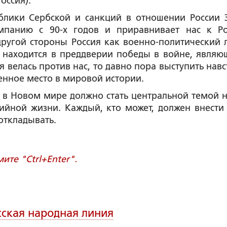
оссия).
блики Сербской и санкций в отношении России 
мпанию с 90-х годов и приравнивает нас к Ро
 другой стороны Россия как военно-политический 
 находится в преддверии победы в войне, являю
велась против нас, то давно пора выступить навс
енное место в мировой истории.
й в Новом мире должно стать центральной темой 
ийной жизни. Каждый, кто может, должен внести 
откладывать.
те "Ctrl+Enter".
сская народная линия