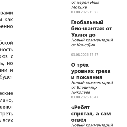
от иерей Илья
Мотыка
твами
03.08.2026 19:25
м как
Глобальный
бенно
био-шантаж от
Уханя до
Новый комментарий
Украины
бской
от КонстДив
ность
03.08.2026 17:57
оюз с
ь, но
О трёх
ции и
уровнях греха
будет
и покаяния
Новый комментарий
от Владимир
Николаев
еские
03.08.2026 16:47
ивно,
вляют
«Ребят
треть
спрятал, а сам
отвёл
 всех
Новый комментарий
внимание на