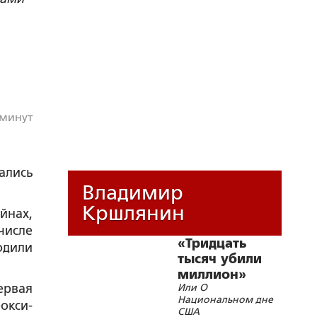
 минут
ались
Владимир
Кршлянин
йнах,
числе
«Тридцать
одили
тысяч убили
миллион»
ервая
Или О
Национальном дне
окси-
США