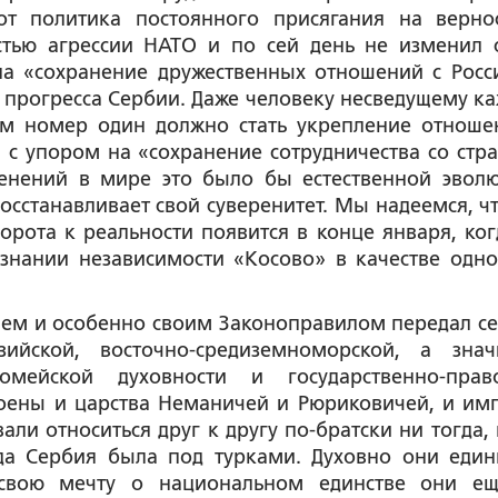
от политика постоянного присягания на верно
стью агрессии НАТО и по сей день не изменил 
на «сохранение дружественных отношений с Росс
 прогресса Сербии. Даже человеку несведущему ка
ом номер один должно стать укрепление отноше
, с упором на «сохранение сотрудничества со стр
енений в мире это было бы естественной эвол
осстанавливает свой суверенитет. Мы надеемся, чт
орота к реальности появится в конце января, ког
знании независимости «Косово» в качестве одно
ием и особенно своим Законоправилом передал с
ийской, восточно-средиземноморской, а зна
ромейской духовности и государственно-прав
троены и царства Неманичей и Рюриковичей, и им
ли относиться друг к другу по-братски ни тогда, 
да Сербия была под турками. Духовно они един
 свою мечту о национальном единстве они е