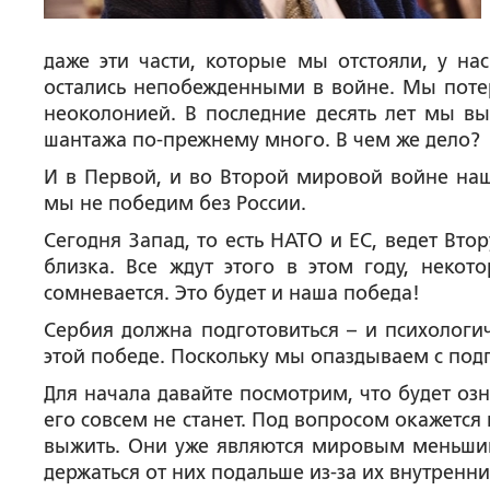
даже эти части, которые мы отстояли, у на
остались непобежденными в войне. Мы поте
неоколонией. В последние десять лет мы вы
шантажа по-прежнему много. В чем же дело?
И в Первой, и во Второй мировой войне наш
мы не победим без России.
Сегодня Запад, то есть НАТО и ЕС, ведет Вт
близка. Все ждут этого в этом году, некот
сомневается. Это будет и наша победа!
Сербия должна подготовиться – и психологич
этой победе. Поскольку мы опаздываем с подг
Для начала давайте посмотрим, что будет озн
его совсем не станет. Под вопросом окажетс
выжить. Они уже являются мировым меньшинс
держаться от них подальше из-за их внутренн