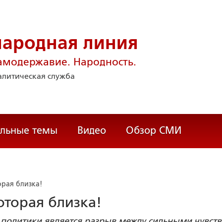
народная линия
амодержавие. Народность.
литическая служба
альные темы
Видео
Обзор СМИ
орая близка!
оторая близка!
политики является разрыв между сильными чувст