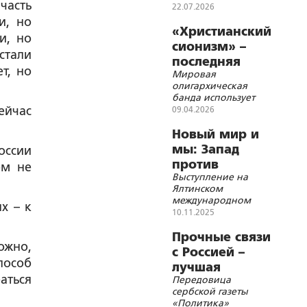
часть
22.07.2026
и, но
«Христианский
и, но
сионизм» –
стали
последняя
т, но
Мировая
ставка в
олигархическая
Большой игре
банда использует
Израиль и США в
ейчас
09.04.2026
своих преступных
целях
Новый мир и
мы: Запад
оссии
против
ом не
Выступление на
международного
Ялтинском
права – сербский
международном
х – к
опыт
форуме в Москве 6
10.11.2025
ноября
Прочные связи
ожно,
с Россией –
пособ
лучшая
аться
Передовица
гарантия
сербской газеты
выживания и
«Политика»