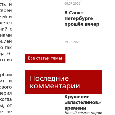
писательницей
сть и
06.07.2026
Биляной Живкович
своей
В Санкт-
ией и
Петербурге
жется
прошёл вечер
ний с
русско-
анами
сербского
единства
юцией
29.06.2026
«Лазарева
о так
вечная
да ЕС
победа»
Все статьи темы
го из
ербам
Последние
чит и
комментарии
ового
перия
Крушение
когда
«властелинов»
ы, от
времени
ще не
Новый комментарий