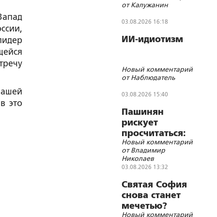
от Калужанин
себя»
Запад
03.08.2026 16:18
ссии,
ИИ-идиотизм
лидер
щейся
тречу
Новый комментарий
от Наблюдатель
нашей
03.08.2026 15:40
в это
Пашинян
рискует
просчитаться:
Новый комментарий
премьер
от Владимир
«низложил»
Николаев
патриарха
03.08.2026 13:32
Святая София
снова станет
мечетью?
Новый комментарий