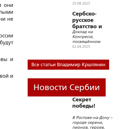
развития
25.08.2025
м они
Сербии
елыми
Сербско-
ни не
русское
братство и
Доклад на
Новый мир
оссии
Конгрессе,
посвящённом
будут
годовщине
02.04.2025
Ялтинской
конференции
овы и
Все статьи Владимир Кршлянин
вой и
Новости Сербии
Секрет
победы!
В Ростове-на-Дону –
городе сирени,
пионов, героев,