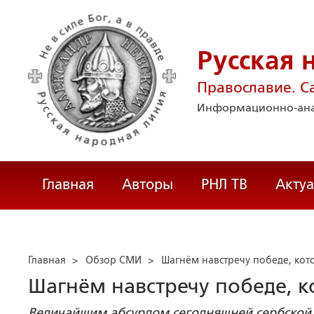
Русская 
Православие. С
Информационно-ана
Главная
Авторы
РНЛ ТВ
Акту
Главная
>
Обзор СМИ
>
Шагнём навстречу победе, кот
Шагнём навстречу победе, к
Величайшим абсурдом сегодняшней сербской 