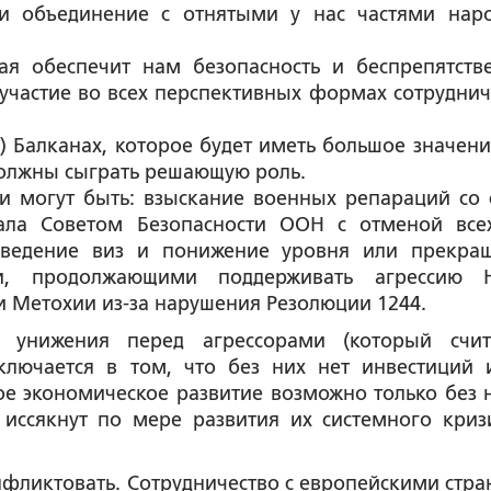
и объединение с отнятыми у нас частями нар
рая обеспечит нам безопасность и беспрепятств
 участие во всех перспективных формах сотруднич
х) Балканах, которое будет иметь большое значени
 должны сыграть решающую роль.
 могут быть: взыскание военных репараций со 
нала Советом Безопасности ООН с отменой все
введение виз и понижение уровня или прекра
и, продолжающими поддерживать агрессию 
и Метохии из-за нарушения Резолюции 1244.
 унижения перед агрессорами (который счит
ключается в том, что без них нет инвестиций 
ое экономическое развитие возможно только без н
 иссякнут по мере развития их системного криз
онфликтовать. Сотрудничество с европейскими стра