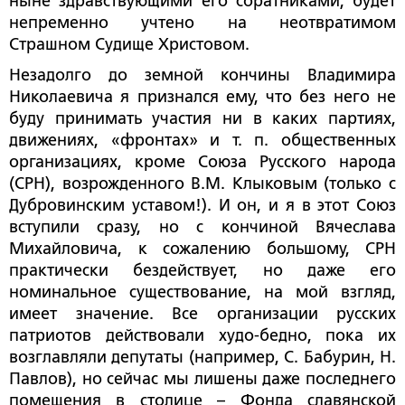
ныне здравствующими его соратниками, будет
непременно учтено на неотвратимом
Страшном Судище Христовом.
Незадолго до земной кончины Владимира
Николаевича я признался ему, что без него не
буду принимать участия ни в каких партиях,
движениях, «фронтах» и т. п. общественных
организациях, кроме Союза Русского народа
(СРН), возрожденного В.М. Клыковым (только с
Дубровинским уставом!). И он, и я в этот Союз
вступили сразу, но с кончиной Вячеслава
Михайловича, к сожалению большому, СРН
практически бездействует, но даже его
номинальное существование, на мой взгляд,
имеет значение. Все организации русских
патриотов действовали худо-бедно, пока их
возглавляли депутаты (например, С. Бабурин, Н.
Павлов), но сейчас мы лишены даже последнего
помещения в столице – Фонда славянской