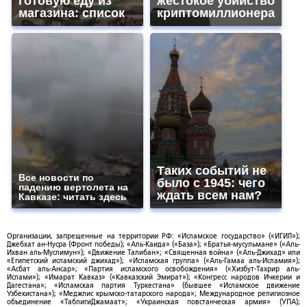
готовую еду из
жестокое убийство
магазина: список
криптомиллионера
Таких событий не
Все новости по
было с 1945: чего
падению вертолета на
ждать всем нам?
Кавказе: читать здесь
Организации, запрещенные на территории РФ: «Исламское государство» («ИГИЛ»);
Джебхат ан-Нусра (Фронт победы); «Аль-Каида» («База»); «Братья-мусульмане» («Аль-
Ихван аль-Муслимун»); «Движение Талибан»; «Священная война» («Аль-Джихад» или
«Египетский исламский джихад»); «Исламская группа» («Аль-Гамаа аль-Исламия»);
«Асбат аль-Ансар»; «Партия исламского освобождения» («Хизбут-Тахрир аль-
Ислами»); «Имарат Кавказ» («Кавказский Эмират»); «Конгресс народов Ичкерии и
Дагестана»; «Исламская партия Туркестана» (бывшее «Исламское движение
Узбекистана»); «Меджлис крымско-татарского народа»; Международное религиозное
объединение «ТаблигиДжамаат»; «Украинская повстанческая армия» (УПА);