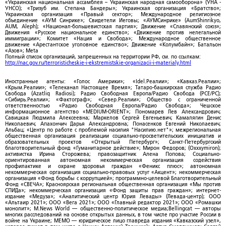
«Украинская национальная ассамблея – Украинская народная самооборона» (УНА -
УНСО); «Тризуб им. Степана Бандеры»; Украинская организация «Братство»;
Украинская организация «Правый сектор»; Международное религиозное
объединение «АУМ Синрике»; Свидетели Иеговы; «АУМСинрике» (AumShinrikyo,
AUM, Aleph); «Национал-большевистская партия»; Движение «Славянский союз»;
Движения «Русское национальное единство»; «Движение против нелегальной
иммиграции»; Комитет «Нация и Свобода»; Международное общественное
движение «Арестантское уголовное единство»; Движение «Колумбайн»; Батальон
«Азов»; Meta
Полный список организаций, запрещенных на территории РФ, см. по ссылкам:
http://nac.gov.ru/terroristicheskie-i-ekstremistskie-organizacii-i-materialy.html
Иностранные агенты: «Голос Америки»; «Idel.Реалии»; «Кавказ.Реалии»;
«Крым.Реалии»; «Телеканал Настоящее Время»; Татаро-башкирская служба Радио
Свобода (Azatliq Radiosi); Радио Свободная Европа/Радио Свобода (PCE/PC);
«Сибирь.Реалии»; «Фактограф»; «Север.Реалии»; Общество с ограниченной
ответственностью «Радио Свободная Европа/Радио Свобода»; Чешское
информационное агентство «MEDIUM-ORIENT»; Пономарев Лев Александрович;
Савицкая Людмила Алексеевна; Маркелов Сергей Евгеньевич; Камалягин Денис
Николаевич; Апахончич Дарья Александровна; Понасенков Евгений Николаевич;
Альбац; «Центр по работе с проблемой насилия "Насилию.нет"»; межрегиональная
общественная организация реализации социально-просветительских инициатив и
образовательных проектов «Открытый Петербург»; Санкт-Петербургский
благотворительный фонд «Гуманитарное действие»; Мирон Федоров; (Oxxxymiron);
активистка Ирина Сторожева; правозащитник Алена Попова; Социально-
ориентированная автономная некоммерческая организация содействия
профилактике и охране здоровья граждан «Феникс плюс»; автономная
некоммерческая организация социально-правовых услуг «Акцент»; некоммерческая
организация «Фонд борьбы с коррупцией»; программно-целевой Благотворительный
Фонд «СВЕЧА»; Красноярская региональная общественная организация «Мы против
СПИДа»; некоммерческая организация «Фонд защиты прав граждан»; интернет-
издание «Медуза»; «Аналитический центр Юрия Левады» (Левада-центр); ООО
«Альтаир 2021»; ООО «Вега 2021»; ООО «Главный редактор 2021»; ООО «Ромашки
монолит»; M.News World — общественно-политическое медиа;Bellingcat — авторы
многих расследований на основе открытых данных, в том числе про участие России в
войне на Украине; МЕМО — юридическое лицо главреда издания «Кавказский узел»,