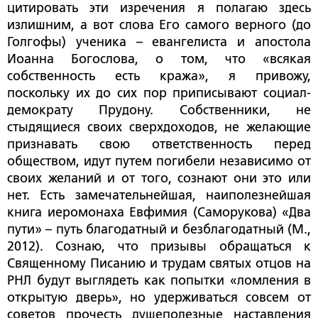
цитировать эти изречения я полагаю здесь
излишним, а вот слова Его самого верного (до
Голгофы) ученика – евангелиста и апостола
Иоанна Богослова, о том, что «всякая
собственность есть кража», я привожу,
поскольку их до сих пор приписывают социал-
демократу Прудону. Собственники, не
стыдящиеся своих сверхдоходов, не желающие
признавать свою ответственность перед
обществом, идут путем погибели независимо от
своих желаний и от того, сознают они это или
нет. Есть замечательнейшая, наиполезнейшая
книга иеромонаха Евфимия (Саморукова) «Два
пути» – путь благодатный и безблагодатный (М.,
2012). Сознаю, что призывы обращаться к
Священному Писанию и трудам святых отцов на
РНЛ будут выглядеть как попытки «ломления в
открытую дверь», но удерживаться совсем от
советов прочесть душеполезные наставления