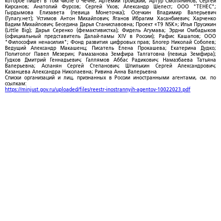
которое пишет в том числе о Чечне; Артемий Троицкий; Артур Смолянинов; Сергей
Кирсанов; Анатолий Фурсов; Сергей Ухов; Александр Шелест; ООО "ТЕНЕС";
Гырдымова Елизавета (певица Монеточка); Осечкин Владимир Валерьевич
(Гулагу.нет); Устимов Антон Михайлович; Яганов Ибрагим Хасанбиевич; Харченко
Вадим Михайлович; Беседина Дарья Станиславовна; Проект «T9 NSK»; Илья Прусикин
(Little Big); Дарья Серенко (фемактивистка); Фидель Агумава; Эрдни Омбадыков
(официальный представитель Далай-ламы XIV в России); Рафис Кашапов; ООО
"Философия ненасилия"; Фонд развития цифровых прав; Блогер Николай Соболев;
Ведущий Александр Макашенц; Писатель Елена Прокашева; Екатерина Дудко;
Политолог Павел Мезерин; Рамазанова Земфира Талгатовна (певица Земфира);
Гудков Дмитрий Геннадьевич; Галлямов Аббас Радикович; Намазбаева Татьяна
Валерьевна; Асланян Сергей Степанович; Шпилькин Сергей Александрович;
Казанцева Александра Николаевна; Ривина Анна Валерьевна
Списки организаций и лиц, признанных в России иностранными агентами, см. по
ссылкам:
https://minjust.gov.ru/uploaded/files/reestr-inostrannyih-agentov-10022023.pdf