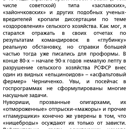
числе советской) типа «заславских»,
«зайончковских» и других подобных ученых-
вредителей кропали диссертации по теме
«оздоровления» сельского хозяйства. Как мог, я
старался отражать в своих отчетах по
результатам командировок в «глубинку»
реальную обстановку, но справки большей
частью тогда уже писались для проформы. В
конце 80-х – начале 90-х годов немалую лепту в
разрушение сельского хозяйства РСФСР внес
один из видных «ельциноидов» – «асфальтовый
фермер» Черниченко. Увы, и посейчас в
госпрограммах не сформулированы многие
насущные задачи.
Нувориши, прозванные олигархами, их
«отмороженные» отпрыски-«мажоры» и прочие
«гламурщики» конечно же уверены в том, что
«нищеброды» осуждают их только от зависти.