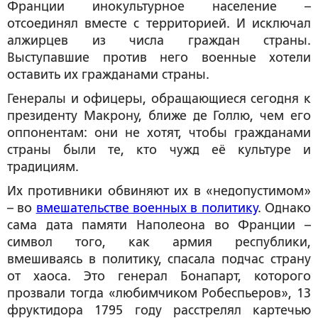
Франции инокультурное население –
отсоединял вместе с территорией. И исключал
алжирцев из числа граждан страны.
Выступавшие против него военные хотели
оставить их гражданами страны.
Генералы и офицеры, обращающиеся сегодня к
президенту Макрону, ближе де Голлю, чем его
оппонентам: они не хотят, чтобы гражданами
страны были те, кто чужд её культуре и
традициям.
Их противники обвиняют их в «недопустимом»
– во
вмешательстве военных в политику
. Однако
сама дата памяти Наполеона во Франции –
символ того, как армия республики,
вмешиваясь в политику, спасала подчас страну
от хаоса. Это генерал Бонапарт, которого
прозвали тогда «любимчиком Робеспьеров», 13
фруктидора 1795 году расстрелял картечью