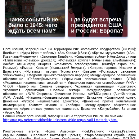
Таких событий не
Где будет встреча
было с 1945: чего
президентов США
ждать всем нам?
и России: Европа?
Организации, запрещенные на территории РФ: «Исламское государство» («ИГИЛ»);
Джебхат ан-Нусра (Фронт победы); «Аль-Каида» («База»); «Братья-мусульмане» («Аль-
Ихван аль-Муслимун»); «Движение Талибан»; «Священная война» («Аль-Джихад» или
«Египетский исламский джихад»); «Исламская группа» («Аль-Гамаа аль-Исламия»);
«Асбат аль-Ансар»; «Партия исламского освобождения» («Хизбут-Тахрир аль-
Ислами»); «Имарат Кавказ» («Кавказский Эмират»); «Конгресс народов Ичкерии и
Дагестана»; «Исламская партия Туркестана» (бывшее «Исламское движение
Узбекистана»); «Меджлис крымско-татарского народа»; Международное религиозное
объединение «ТаблигиДжамаат»; «Украинская повстанческая армия» (УПА);
«Украинская национальная ассамблея – Украинская народная самооборона» (УНА -
УНСО); «Тризуб им. Степана Бандеры»; Украинская организация «Братство»;
Украинская организация «Правый сектор»; Международное религиозное
объединение «АУМ Синрике»; Свидетели Иеговы; «АУМСинрике» (AumShinrikyo,
AUM, Aleph); «Национал-большевистская партия»; Движение «Славянский союз»;
Движения «Русское национальное единство»; «Движение против нелегальной
иммиграции»; Комитет «Нация и Свобода»; Международное общественное
движение «Арестантское уголовное единство»; Движение «Колумбайн»; Батальон
«Азов»; Meta
Полный список организаций, запрещенных на территории РФ, см. по ссылкам:
http://nac.gov.ru/terroristicheskie-i-ekstremistskie-organizacii-i-materialy.html
Иностранные агенты: «Голос Америки»; «Idel.Реалии»; «Кавказ.Реалии»;
«Крым.Реалии»; «Телеканал Настоящее Время»; Татаро-башкирская служба Радио
Свобода (Azatliq Radiosi); Радио Свободная Европа/Радио Свобода (PCE/PC);