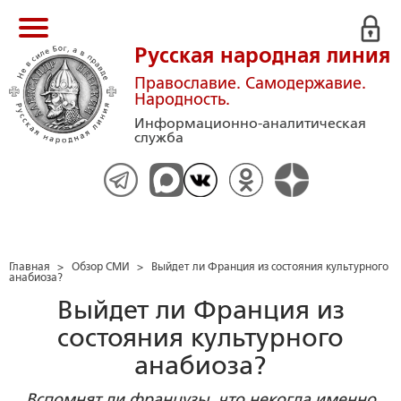
Русская народная линия
Православие. Самодержавие.
Народность.
Информационно-аналитическая
служба
Главная
>
Обзор СМИ
>
Выйдет ли Франция из состояния культурного
анабиоза?
Выйдет ли Франция из
состояния культурного
анабиоза?
Вспомнят ли французы, что некогда именно