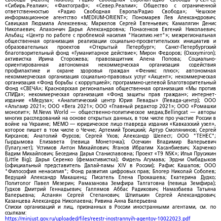
«Сибирь.Реалии»; «Фактограф»; «Север.Реалии»; Общество с ограниченной
ответственностью «Радио Свободная Европа/Радио Свобода»; Чешское
информационное агентство «MEDIUM-ORIENT»; Пономарев Лев Александрович;
Савицкая Людмила Алексеевна; Маркелов Сергей Евгеньевич; Камалягин Денис
Николаевич; Апахончич Дарья Александровна; Понасенков Евгений Николаевич;
Альбац; «Центр по работе с проблемой насилия "Насилию.нет"»; межрегиональная
общественная организация реализации социально-просветительских инициатив и
образовательных проектов «Открытый Петербург»; Санкт-Петербургский
благотворительный фонд «Гуманитарное действие»; Мирон Федоров; (Oxxxymiron);
активистка Ирина Сторожева; правозащитник Алена Попова; Социально-
ориентированная автономная некоммерческая организация содействия
профилактике и охране здоровья граждан «Феникс плюс»; автономная
некоммерческая организация социально-правовых услуг «Акцент»; некоммерческая
организация «Фонд борьбы с коррупцией»; программно-целевой Благотворительный
Фонд «СВЕЧА»; Красноярская региональная общественная организация «Мы против
СПИДа»; некоммерческая организация «Фонд защиты прав граждан»; интернет-
издание «Медуза»; «Аналитический центр Юрия Левады» (Левада-центр); ООО
«Альтаир 2021»; ООО «Вега 2021»; ООО «Главный редактор 2021»; ООО «Ромашки
монолит»; M.News World — общественно-политическое медиа;Bellingcat — авторы
многих расследований на основе открытых данных, в том числе про участие России в
войне на Украине; МЕМО — юридическое лицо главреда издания «Кавказский узел»,
которое пишет в том числе о Чечне; Артемий Троицкий; Артур Смолянинов; Сергей
Кирсанов; Анатолий Фурсов; Сергей Ухов; Александр Шелест; ООО "ТЕНЕС";
Гырдымова Елизавета (певица Монеточка); Осечкин Владимир Валерьевич
(Гулагу.нет); Устимов Антон Михайлович; Яганов Ибрагим Хасанбиевич; Харченко
Вадим Михайлович; Беседина Дарья Станиславовна; Проект «T9 NSK»; Илья Прусикин
(Little Big); Дарья Серенко (фемактивистка); Фидель Агумава; Эрдни Омбадыков
(официальный представитель Далай-ламы XIV в России); Рафис Кашапов; ООО
"Философия ненасилия"; Фонд развития цифровых прав; Блогер Николай Соболев;
Ведущий Александр Макашенц; Писатель Елена Прокашева; Екатерина Дудко;
Политолог Павел Мезерин; Рамазанова Земфира Талгатовна (певица Земфира);
Гудков Дмитрий Геннадьевич; Галлямов Аббас Радикович; Намазбаева Татьяна
Валерьевна; Асланян Сергей Степанович; Шпилькин Сергей Александрович;
Казанцева Александра Николаевна; Ривина Анна Валерьевна
Списки организаций и лиц, признанных в России иностранными агентами, см. по
ссылкам:
https://minjust.gov.ru/uploaded/files/reestr-inostrannyih-agentov-10022023.pdf