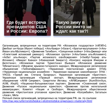
Где будет встреча
Такую зиму в
президентов США
России никто не
и России: Европа?
ждал: как так?!
Организации, запрещенные на территории РФ: «Исламское государство» («ИГИЛ»);
Джебхат ан-Нусра (Фронт победы); «Аль-Каида» («База»); «Братья-мусульмане» («Аль-
Ихван аль-Муслимун»); «Движение Талибан»; «Священная война» («Аль-Джихад» или
«Египетский исламский джихад»); «Исламская группа» («Аль-Гамаа аль-Исламия»);
«Асбат аль-Ансар»; «Партия исламского освобождения» («Хизбут-Тахрир аль-
Ислами»); «Имарат Кавказ» («Кавказский Эмират»); «Конгресс народов Ичкерии и
Дагестана»; «Исламская партия Туркестана» (бывшее «Исламское движение
Узбекистана»); «Меджлис крымско-татарского народа»; Международное религиозное
объединение «ТаблигиДжамаат»; «Украинская повстанческая армия» (УПА);
«Украинская национальная ассамблея – Украинская народная самооборона» (УНА -
УНСО); «Тризуб им. Степана Бандеры»; Украинская организация «Братство»;
Украинская организация «Правый сектор»; Международное религиозное
объединение «АУМ Синрике»; Свидетели Иеговы; «АУМСинрике» (AumShinrikyo,
AUM, Aleph); «Национал-большевистская партия»; Движение «Славянский союз»;
Движения «Русское национальное единство»; «Движение против нелегальной
иммиграции»; Комитет «Нация и Свобода»; Международное общественное
движение «Арестантское уголовное единство»; Движение «Колумбайн»; Батальон
«Азов»; Meta
Полный список организаций, запрещенных на территории РФ, см. по ссылкам:
http://nac.gov.ru/terroristicheskie-i-ekstremistskie-organizacii-i-materialy.html