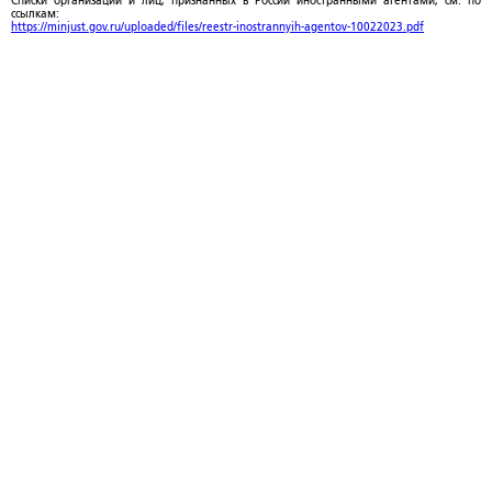
Списки организаций и лиц, признанных в России иностранными агентами, см. по
ссылкам:
https://minjust.gov.ru/uploaded/files/reestr-inostrannyih-agentov-10022023.pdf