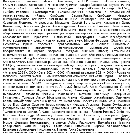
Иностранные агенты: «Голос Америки»; «Idel.Реалии»; «Кавказ.Реалии»;
«Крым.Реалии»; «Телеканал Настоящее Время»; Татаро-башкирская служба Радио
Свобода (Azatliq Radiosi); Радио Свободная Европа/Радио Свобода (PCE/PC);
«Сибирь.Реалии»; «Фактограф»; «Север.Реалии»; Общество с ограниченной
ответственностью «Радио Свободная Европа/Радио Свобода»; Чешское
информационное агентство «MEDIUM-ORIENT»; Пономарев Лев Александрович;
Савицкая Людмила Алексеевна; Маркелов Сергей Евгеньевич; Камалягин Денис
Николаевич; Апахончич Дарья Александровна; Понасенков Евгений Николаевич;
Альбац; «Центр по работе с проблемой насилия "Насилию.нет"»; межрегиональная
общественная организация реализации социально-просветительских инициатив и
образовательных проектов «Открытый Петербург»; Санкт-Петербургский
благотворительный фонд «Гуманитарное действие»; Мирон Федоров; (Oxxxymiron);
активистка Ирина Сторожева; правозащитник Алена Попова; Социально-
ориентированная автономная некоммерческая организация содействия
профилактике и охране здоровья граждан «Феникс плюс»; автономная
некоммерческая организация социально-правовых услуг «Акцент»; некоммерческая
организация «Фонд борьбы с коррупцией»; программно-целевой Благотворительный
Фонд «СВЕЧА»; Красноярская региональная общественная организация «Мы против
СПИДа»; некоммерческая организация «Фонд защиты прав граждан»; интернет-
издание «Медуза»; «Аналитический центр Юрия Левады» (Левада-центр); ООО
«Альтаир 2021»; ООО «Вега 2021»; ООО «Главный редактор 2021»; ООО «Ромашки
монолит»; M.News World — общественно-политическое медиа;Bellingcat — авторы
многих расследований на основе открытых данных, в том числе про участие России в
войне на Украине; МЕМО — юридическое лицо главреда издания «Кавказский узел»,
которое пишет в том числе о Чечне; Артемий Троицкий; Артур Смолянинов; Сергей
Кирсанов; Анатолий Фурсов; Сергей Ухов; Александр Шелест; ООО "ТЕНЕС";
Гырдымова Елизавета (певица Монеточка); Осечкин Владимир Валерьевич
(Гулагу.нет); Устимов Антон Михайлович; Яганов Ибрагим Хасанбиевич; Харченко
Вадим Михайлович; Беседина Дарья Станиславовна; Проект «T9 NSK»; Илья Прусикин
(Little Big); Дарья Серенко (фемактивистка); Фидель Агумава; Эрдни Омбадыков
(официальный представитель Далай-ламы XIV в России); Рафис Кашапов; ООО
"Философия ненасилия"; Фонд развития цифровых прав; Блогер Николай Соболев;
Ведущий Александр Макашенц; Писатель Елена Прокашева; Екатерина Дудко;
Политолог Павел Мезерин; Рамазанова Земфира Талгатовна (певица Земфира);
Гудков Дмитрий Геннадьевич; Галлямов Аббас Радикович; Намазбаева Татьяна
Валерьевна; Асланян Сергей Степанович; Шпилькин Сергей Александрович;
Казанцева Александра Николаевна; Ривина Анна Валерьевна