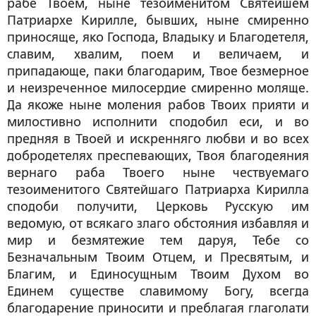
рабе Твоем, ныне тезоименитом Святейшем
Патриархе Кирилле, бывших, ныне смиренно
приносяще, яко Господа, Владыку и Благодетеля,
славим, хвалим, поем и величаем, и
припадающе, паки благодарим, Твое безмерное
и неизреченное милосердие смиренно моляще.
Да якоже ныне моления рабов Твоих прияти и
милостивно исполнити сподобил еси, и во
предняя в Твоей и искренняго любви и во всех
добродетелях преспевающих, Твоя благодеяния
вернаго раба Твоего ныне чествуемаго
тезоименитого Святейшаго Патриарха Кирилла
сподоби получити, Церковь Русскую им
ведомую, от всякаго злаго обстояния избавляя и
мир и безмятежие тем даруя, Тебе со
Безначальным Твоим Отцем, и Пресвятым, и
Благим, и Единосущным Твоим Духом во
Единем существе славимому Богу, всегда
благодарение приносити и преблагая глаголати